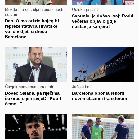
Možda mu se želja u budućnosti i
Odluka je pala
ostvari
Sapunici je došao kraj: Rodri
Dani Olmo otkrio kojeg bi
večeras objavio gdje
reprezentativca Hrvatske
nastavlja karijeru!
volio vidjeti u dresu
Barcelone
Čovjek nema namjeru stati
Jačaju tim
Doveo Salaha, pa riječima
Barcelona oborila rekord
šokirao cijeli svijet: "Kupit
novim ulaznim transferom
ćemo..."