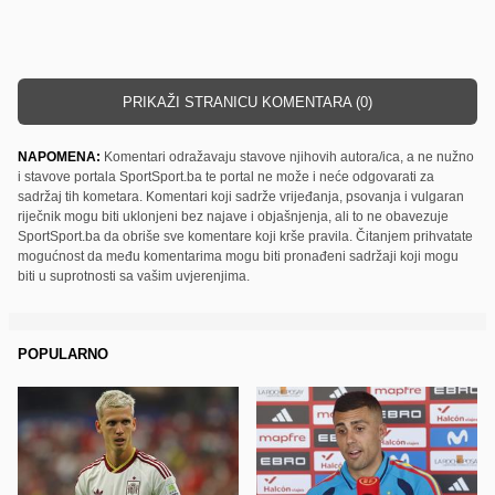
PRIKAŽI STRANICU KOMENTARA (0)
NAPOMENA:
Komentari odražavaju stavove njihovih autora/ica, a ne nužno
i stavove portala SportSport.ba te portal ne može i neće odgovarati za
sadržaj tih kometara. Komentari koji sadrže vrijeđanja, psovanja i vulgaran
riječnik mogu biti uklonjeni bez najave i objašnjenja, ali to ne obavezuje
SportSport.ba da obriše sve komentare koji krše pravila. Čitanjem prihvatate
mogućnost da među komentarima mogu biti pronađeni sadržaji koji mogu
biti u suprotnosti sa vašim uvjerenjima.
POPULARNO