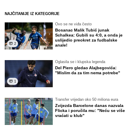
NAJČITANIJE IZ KATEGORIJE
Ovo se ne viđa često
Bosanac Malik Tubić junak
Schalkea: Gubili su 4:0, a onda je
uslijedio preokret za fudbalske
2
anale!
Oglasila se i klupska legenda
Del Piero gledao Alajbegovića:
"Mislim da za tim nema potrebe"
1
Transfer vrijedan oko 50 miliona eura
Zvijezda Barcelone danas nazvala
Flicka i poručila mu: "Neću se više
vraćati u klub"