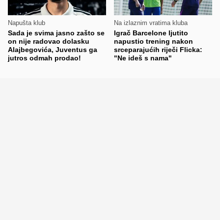
Napušta klub
Na izlaznim vratima kluba
Sada je svima jasno zašto se
Igrač Barcelone ljutito
on nije radovao dolasku
napustio trening nakon
Alajbegovića, Juventus ga
srceparajućih riječi Flicka:
jutros odmah prodao!
"Ne ideš s nama"