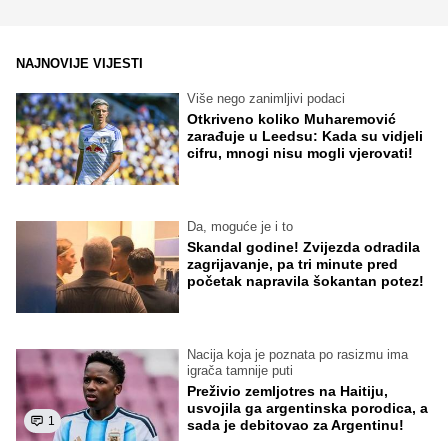
NAJNOVIJE VIJESTI
Više nego zanimljivi podaci
Otkriveno koliko Muharemović
zarađuje u Leedsu: Kada su vidjeli
cifru, mnogi nisu mogli vjerovati!
Da, moguće je i to
Skandal godine! Zvijezda odradila
zagrijavanje, pa tri minute pred
početak napravila šokantan potez!
Nacija koja je poznata po rasizmu ima
igrača tamnije puti
Preživio zemljotres na Haitiju,
usvojila ga argentinska porodica, a
1
sada je debitovao za Argentinu!