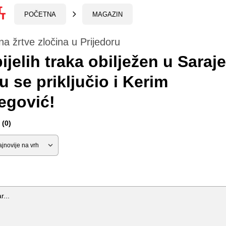
POČETNA
MAGAZIN
na žrtve zločina u Prijedoru
ijelih traka obilježen u Saraj
 se priključio i Kerim
egović!
(0)