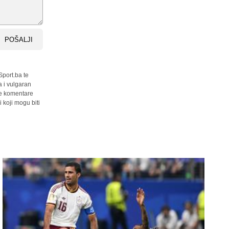
POŠALJI
Sport.ba te
a i vulgaran
sve komentare
 koji mogu biti