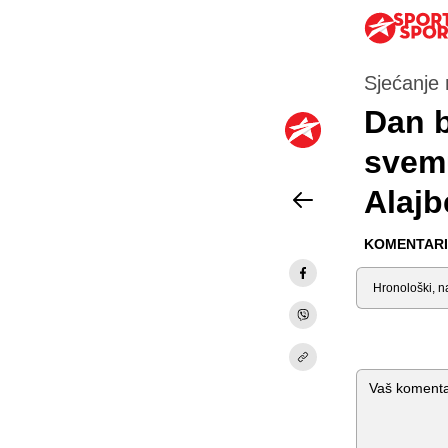
Sjećanje 
Dan b
svemu
Alajb
KOMENTARI 
Sortiraj
Komentar