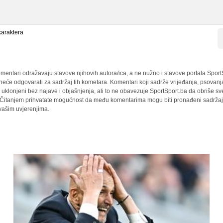
araktera
mentari odražavaju stavove njihovih autora/ica, a ne nužno i stavove portala Sport
 neće odgovarati za sadržaj tih kometara. Komentari koji sadrže vrijeđanja, psovanj
i uklonjeni bez najave i objašnjenja, ali to ne obavezuje SportSport.ba da obriše 
a. Čitanjem prihvatate mogućnost da među komentarima mogu biti pronađeni sadržaji
 vašim uvjerenjima.