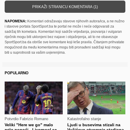
PRIKAŽI STRANICU KOMENTARA (1)
NAPOMENA:
Komentari odražavaju stavove njihovih autora/ica, a ne nužno
i stavove portala SportSport.ba te portal ne može i neće odgovarati za
sadržaj tih kometara. Komentari koji sadrže vrijeđanja, psovanja i vulgaran
riječnik mogu biti uklonjeni bez najave i objašnjenja, ali to ne obavezuje
SportSport.ba da obriše sve komentare koji krše pravila. Čitanjem prihvatate
mogućnost da među komentarima mogu biti pronađeni sadržaji koji mogu
biti u suprotnosti sa vašim uvjerenjima.
POPULARNO
Potvrdio Fabrizio Romano
Katastrofalno stanje
Veliki "Here we go" malo
Ljudi u busevima stizali na
prije ponoći - Liverpool se
Vučićevo otvorenje stadiona,