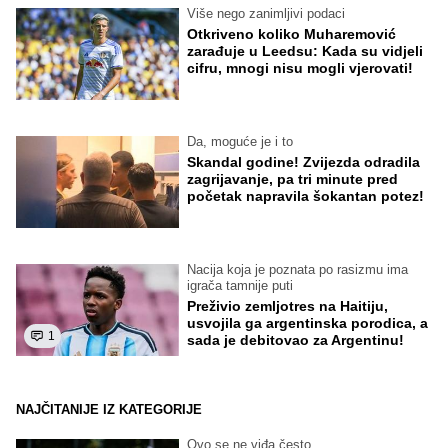
Više nego zanimljivi podaci
Otkriveno koliko Muharemović
zarađuje u Leedsu: Kada su vidjeli
cifru, mnogi nisu mogli vjerovati!
Da, moguće je i to
Skandal godine! Zvijezda odradila
zagrijavanje, pa tri minute pred
početak napravila šokantan potez!
Nacija koja je poznata po rasizmu ima
igrača tamnije puti
Preživio zemljotres na Haitiju,
usvojila ga argentinska porodica, a
1
sada je debitovao za Argentinu!
NAJČITANIJE IZ KATEGORIJE
Ovo se ne viđa često