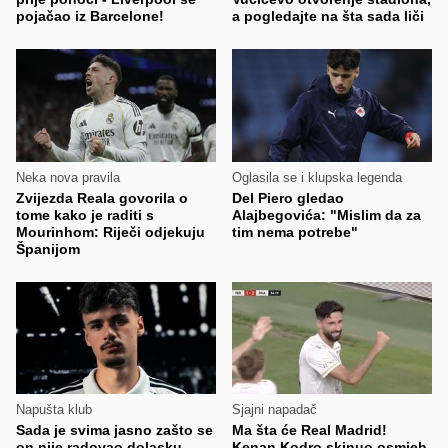
pojačao iz Barcelone!
a pogledajte na šta sada liči
Neka nova pravila
Oglasila se i klupska legenda
Zvijezda Reala govorila o
Del Piero gledao
tome kako je raditi s
Alajbegovića: "Mislim da za
Mourinhom: Riječi odjekuju
tim nema potrebe"
Španijom
Napušta klub
Sjajni napadač
Sada je svima jasno zašto se
Ma šta će Real Madrid!
on nije radovao dolasku
Kenan Kodro skinuo osmjeh