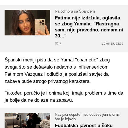
Na odmoru sa Špancem
Fatima nije izdržala, oglasila
se zbog Yamala: "Rastragna
sam, nije pravedno, nemam ni
30..."
7
19.06.25. 22:32
Španski mediji pišu da se Yamal "opametio" zbog
svega što se dešavalo nedavno s influensericom
Fatimom Vazquez i odlučio je poslušati savjet da
zabava bude strogo privatnog karaktera.
Također, poručio je i onima koji imaju problem s time da
je bolje da ne dolaze na zabavu.
Navijači uopšte nisu oduševljeni s onim
što je izjavio
Fudbalska javnost u šoku