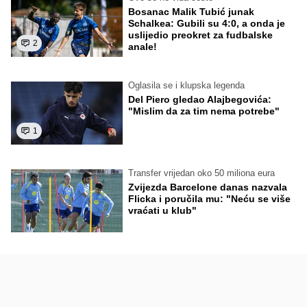
Bosanac Malik Tubić junak
Schalkea: Gubili su 4:0, a onda je
uslijedio preokret za fudbalske
2
anale!
Oglasila se i klupska legenda
Del Piero gledao Alajbegovića:
"Mislim da za tim nema potrebe"
1
Transfer vrijedan oko 50 miliona eura
Zvijezda Barcelone danas nazvala
Flicka i poručila mu: "Neću se više
vraćati u klub"