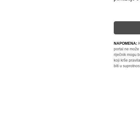
NAPOMENA:
K
portal ne može 
riječnik mogu b
koji krše pravi
biti u suprotnos