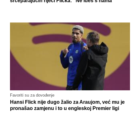
srceparajućih riječi Flicka: "Ne ideš s nama"
Favoriti su za dovođenje
Hansi Flick nije dugo žalio za Araujom, već mu je
pronašao zamjenu i to u engleskoj Premier ligi