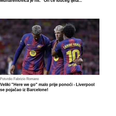
Muharemovića je hit: "On će idućeg ljeta..."
Potvrdio Fabrizio Romano
Veliki "Here we go" malo prije ponoći - Liverpool
se pojačao iz Barcelone!