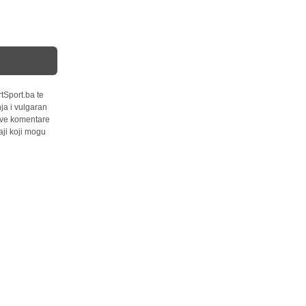
tSport.ba te
ja i vulgaran
 sve komentare
ji koji mogu