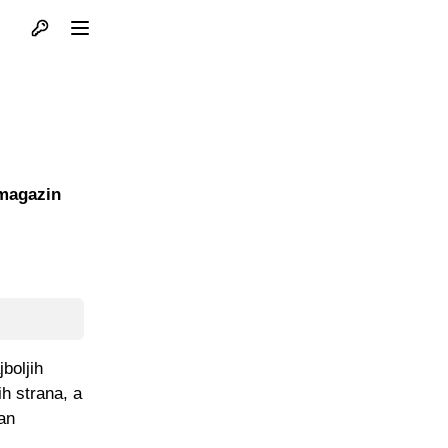
Otvori profil
Otvori meni
 magazin
boljih
ih strana, a
an