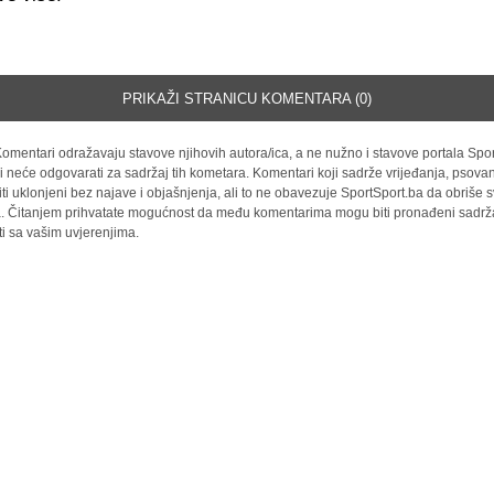
PRIKAŽI STRANICU KOMENTARA (0)
omentari odražavaju stavove njihovih autora/ica, a ne nužno i stavove portala Spor
i neće odgovarati za sadržaj tih kometara. Komentari koji sadrže vrijeđanja, psovan
iti uklonjeni bez najave i objašnjenja, ali to ne obavezuje SportSport.ba da obriše
la. Čitanjem prihvatate mogućnost da među komentarima mogu biti pronađeni sadrža
ti sa vašim uvjerenjima.