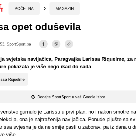
POČETNA
MAGAZIN
sa opet oduševila
:53,
SportSport.ba
ja svjetska navijačica, Paragvajka Larissa Riquelme, za
e pokazala je više nego ikad do sada.
issa Riquelme
Dodajte SportSport u vaš Google izbor
venstvo gurnulo je Larissu u prvi plan, no i nakon smotre naj
elekcija, ona je najtraženija navijačica. Ponude pljušte sa sv
issa svjesna je da ne smije pasti u zaborav, pa iz dana u d
ve više.