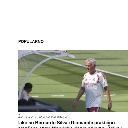
POPULARNO
Želi stvoriti jaku konkurenciju
Iako su Bernardo Silva i Diomande praktično