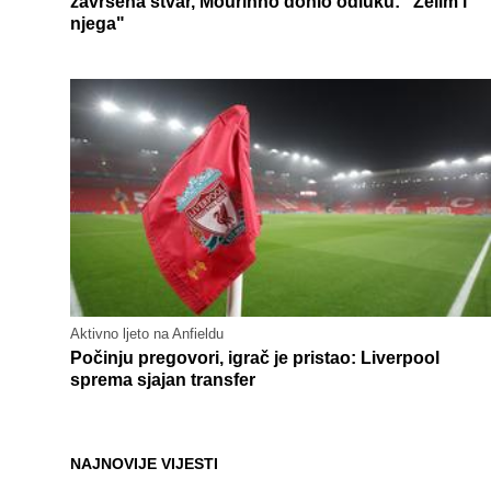
završena stvar, Mourinho donio odluku: "Želim i
njega"
Aktivno ljeto na Anfieldu
Počinju pregovori, igrač je pristao: Liverpool
sprema sjajan transfer
NAJNOVIJE VIJESTI