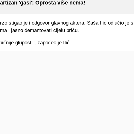
artizan 'gasi': Oprosta više nema!
brzo stigao je i odgovor glavnog aktera. Saša Ilić odlučio je st
ma i jasno demantovati cijelu priču.
ičnije gluposti", započeo je Ilić.