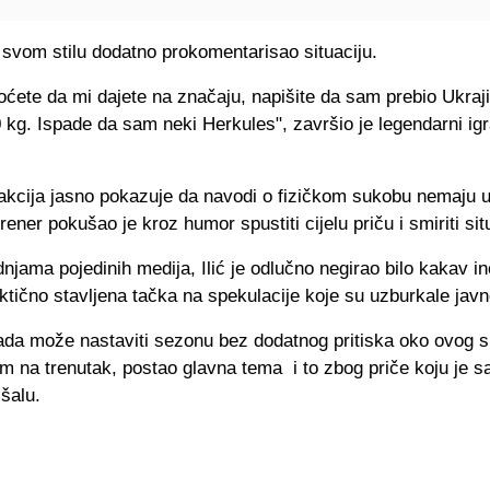
u svom stilu dodatno prokomentarisao situaciju.
oćete da mi dajete na značaju, napišite da sam prebio Ukraj
0 kg. Ispade da sam neki Herkules", završio je legendarni ig
akcija jasno pokazuje da navodi o fizičkom sukobu nemaju u
trener pokušao je kroz humor spustiti cijelu priču i smiriti sit
njama pojedinih medija, Ilić je odlučno negirao bilo kakav in
ktično stavljena tačka na spekulacije koje su uzburkale javn
ada može nastaviti sezonu bez dodatnog pritiska oko ovog s
rem na trenutak, postao glavna tema i to zbog priče koju je 
 šalu.