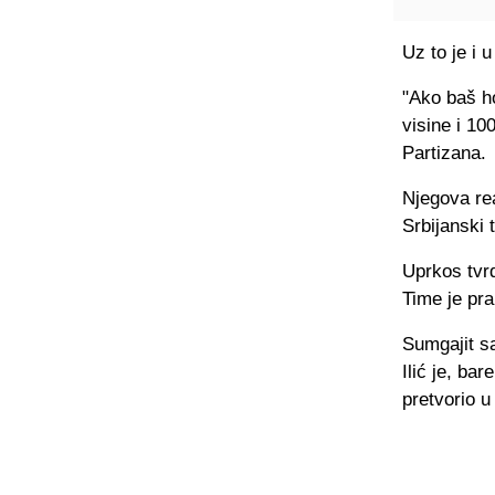
Uz to je i 
"Ako baš h
visine i 10
Partizana.
Njegova re
Srbijanski 
Uprkos tvrd
Time je pra
Sumgajit s
Ilić je, ba
pretvorio u