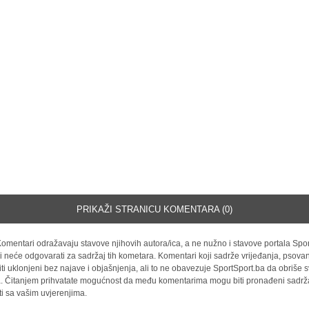
PRIKAŽI STRANICU KOMENTARA (0)
omentari odražavaju stavove njihovih autora/ica, a ne nužno i stavove portala Spor
i neće odgovarati za sadržaj tih kometara. Komentari koji sadrže vrijeđanja, psovan
iti uklonjeni bez najave i objašnjenja, ali to ne obavezuje SportSport.ba da obriše
la. Čitanjem prihvatate mogućnost da među komentarima mogu biti pronađeni sadrža
ti sa vašim uvjerenjima.