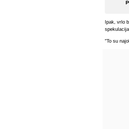
P
Ipak, vrlo 
spekulacija
"To su najob