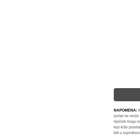
NAPOMENA:
K
portal ne može 
riječnik mogu b
koji krše pravi
biti u suprotnos