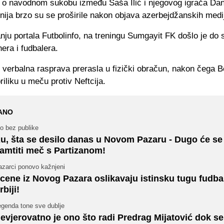
e o navodnom sukobu između Saša Ilić i njegovog igrača Dan
ija brzo su se proširile nakon objava azerbejdžanskih medi
ju portala Futbolinfo, na treningu Sumgayit FK došlo je do
era i fudbalera.
 verbalna rasprava prerasla u fizički obračun, nakon čega B
priliku u meču protiv Neftcija.
ANO
to bez publike
u, šta se desilo danas u Novom Pazaru - Dugo će se
amtiti meč s Partizanom!
azarci ponovo kažnjeni
cene iz Novog Pazara oslikavaju istinsku tugu fudba
rbiji!
egenda tone sve dublje
evjerovatno je ono što radi Predrag Mijatović dok se