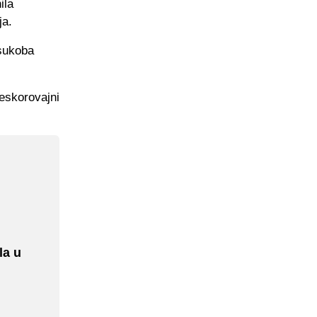
ila
ja.
 sukoba
eskorovajni
la u