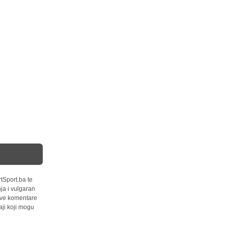
tSport.ba te
ja i vulgaran
 sve komentare
ji koji mogu