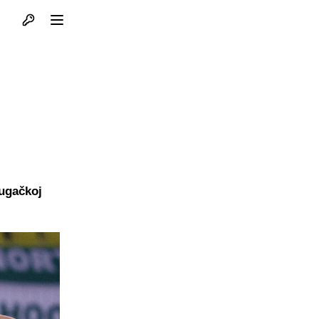
Otvori profil
Otvori meni
dugačkoj