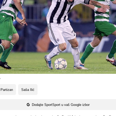
A
Partizan
Saša Ilić
Dodajte SportSport u vaš Google izbor