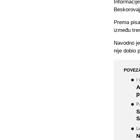
Informacij
Beskorovajn
Prema pisan
između tren
Navodno je
nije dobio 
POVEZ
I 
A
p
P
S
S
L
N