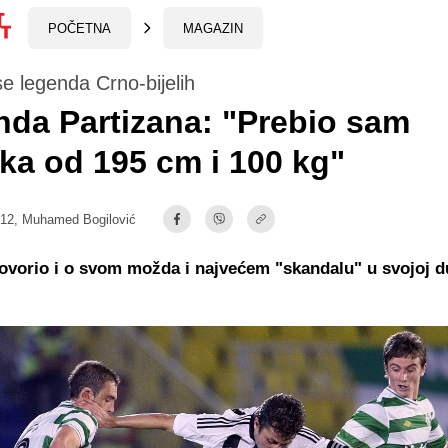
POČETNA
MAGAZIN
se legenda Crno-bijelih
da Partizana: "Prebio sam
ka od 195 cm i 100 kg"
:12,
Muhamed Bogilović
govorio i o svom možda i najvećem "skandalu" u svojoj 