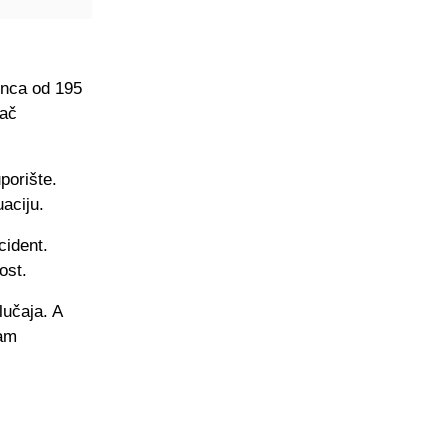
inca od 195
rač
porište.
uaciju.
cident.
ost.
lučaja. A
sam