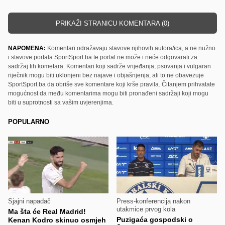
PRIKAŽI STRANICU KOMENTARA (0)
NAPOMENA:
Komentari odražavaju stavove njihovih autora/ica, a ne nužno
i stavove portala SportSport.ba te portal ne može i neće odgovarati za
sadržaj tih kometara. Komentari koji sadrže vrijeđanja, psovanja i vulgaran
riječnik mogu biti uklonjeni bez najave i objašnjenja, ali to ne obavezuje
SportSport.ba da obriše sve komentare koji krše pravila. Čitanjem prihvatate
mogućnost da među komentarima mogu biti pronađeni sadržaji koji mogu
biti u suprotnosti sa vašim uvjerenjima.
POPULARNO
Sjajni napadač
Press-konferencija nakon
utakmice prvog kola
Ma šta će Real Madrid!
Puzigaća gospodski o
Kenan Kodro skinuo osmjeh