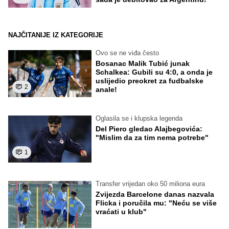
NAJČITANIJE IZ KATEGORIJE
Ovo se ne viđa često
Bosanac Malik Tubić junak
Schalkea: Gubili su 4:0, a onda je
uslijedio preokret za fudbalske
2
anale!
Oglasila se i klupska legenda
Del Piero gledao Alajbegovića:
"Mislim da za tim nema potrebe"
1
Transfer vrijedan oko 50 miliona eura
Zvijezda Barcelone danas nazvala
Flicka i poručila mu: "Neću se više
vraćati u klub"