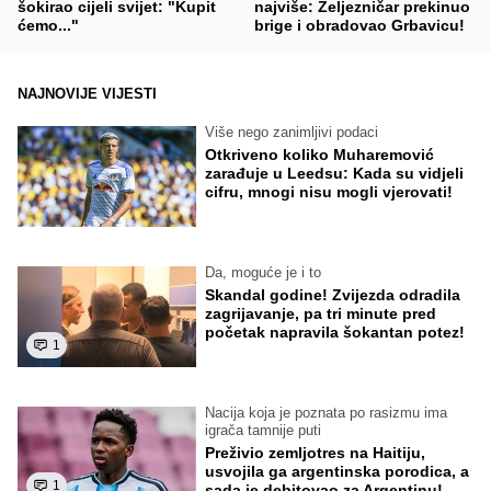
šokirao cijeli svijet: "Kupit
najviše: Željezničar prekinuo
ćemo..."
brige i obradovao Grbavicu!
NAJNOVIJE VIJESTI
Više nego zanimljivi podaci
Otkriveno koliko Muharemović
zarađuje u Leedsu: Kada su vidjeli
cifru, mnogi nisu mogli vjerovati!
Da, moguće je i to
Skandal godine! Zvijezda odradila
zagrijavanje, pa tri minute pred
početak napravila šokantan potez!
1
Nacija koja je poznata po rasizmu ima
igrača tamnije puti
Preživio zemljotres na Haitiju,
usvojila ga argentinska porodica, a
1
sada je debitovao za Argentinu!