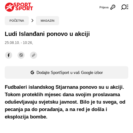
Prijava
Otvori profi
Ot
POČETNA
MAGAZIN
Ludi Islanđani ponovo u akciji
25.08.10. - 10:26,
Dodajte SportSport u vaš Google izbor
Fudbaleri islandskog Stjarnana ponovo su u akciji.
Tokom proteklih mjesec dana svojim proslavama
oduševljavaju svjetsku javnost. Bilo je tu svega, od
pecanja pa do porađanja, a na red je došla i
eksplozija bombe.