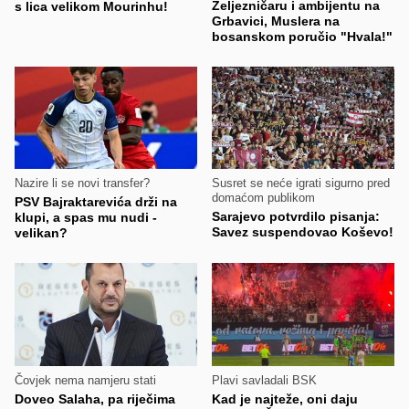
Željezničaru i ambijentu na
s lica velikom Mourinhu!
Grbavici, Muslera na
bosanskom poručio "Hvala!"
Nazire li se novi transfer?
Susret se neće igrati sigurno pred
domaćom publikom
PSV Bajraktarevića drži na
Sarajevo potvrdilo pisanja:
klupi, a spas mu nudi -
Savez suspendovao Koševo!
velikan?
Čovjek nema namjeru stati
Plavi savladali BSK
Doveo Salaha, pa riječima
Kad je najteže, oni daju