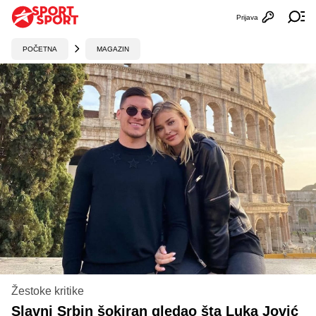
Prijava
Otvori profi
Ot
POČETNA
MAGAZIN
Žestoke kritike
Slavni Srbin šokiran gledao šta Luka Jović