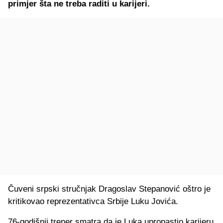
primjer šta ne treba raditi u karijeri.
Čuveni srpski stručnjak Dragoslav Stepanović oštro je
kritikovao reprezentativca Srbije Luku Jovića.
76-godišnji trener smatra da je Luka upropastio karijeru