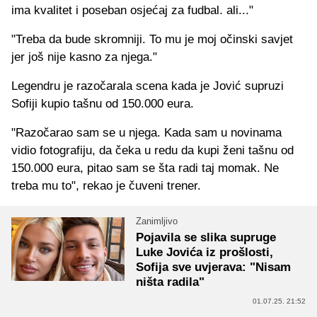
ima kvalitet i poseban osjećaj za fudbal. ali..."
"Treba da bude skromniji. To mu je moj očinski savjet
jer još nije kasno za njega."
Legendru je razočarala scena kada je Jović supruzi
Sofiji kupio tašnu od 150.000 eura.
"Razočarao sam se u njega. Kada sam u novinama
vidio fotografiju, da čeka u redu da kupi ženi tašnu od
150.000 eura, pitao sam se šta radi taj momak. Ne
treba mu to", rekao je čuveni trener.
Zanimljivo
Pojavila se slika supruge
Luke Jovića iz prošlosti,
Sofija sve uvjerava: "Nisam
ništa radila"
01.07.25. 21:52