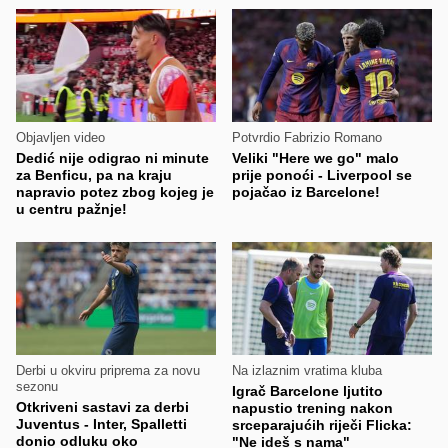
Objavljen video
Potvrdio Fabrizio Romano
Dedić nije odigrao ni minute
Veliki "Here we go" malo
za Benficu, pa na kraju
prije ponoći - Liverpool se
napravio potez zbog kojeg je
pojačao iz Barcelone!
u centru pažnje!
Derbi u okviru priprema za novu
Na izlaznim vratima kluba
sezonu
Igrač Barcelone ljutito
Otkriveni sastavi za derbi
napustio trening nakon
Juventus - Inter, Spalletti
srceparajućih riječi Flicka:
donio odluku oko
"Ne ideš s nama"