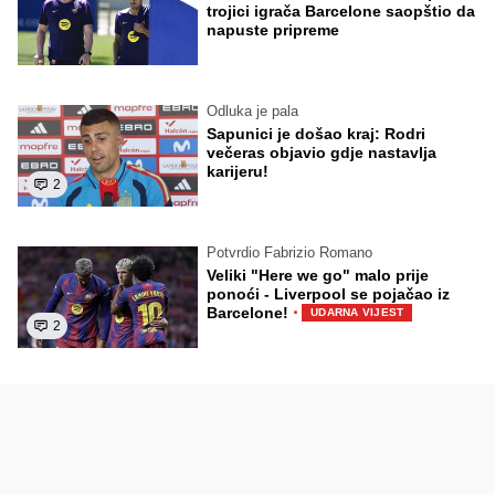
trojici igrača Barcelone saopštio da
napuste pripreme
Odluka je pala
Sapunici je došao kraj: Rodri
večeras objavio gdje nastavlja
karijeru!
2
Potvrdio Fabrizio Romano
Veliki "Here we go" malo prije
ponoći - Liverpool se pojačao iz
·
Barcelone!
UDARNA VIJEST
2