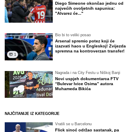
Diego Simeone okončao jednu od
najvećih ovoljetnih sapunica:
"Alvarez će..."
Bio bi to veliki posao
Arsenal spremio potez koji će
izazvati haos u Engleskoj! Zvijezda
spremna na kontroverzan transfer!
1
Nagrada i na City Festu u Niškoj Banji
Novi uspjeh dokumentarca FTV
“Bulevar Ivice Osima” autora
Muhameda Bikića
NAJČITANIJE IZ KATEGORIJE
Vratili se u Barcelonu
Flick sinoć održao sastanak, pa