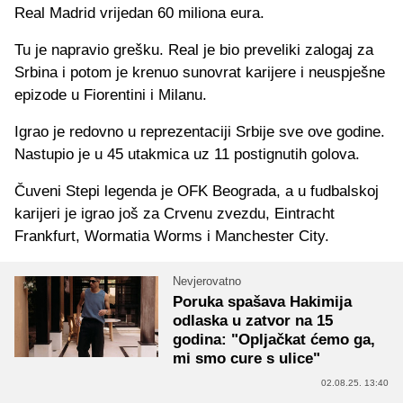
Real Madrid vrijedan 60 miliona eura.
Tu je napravio grešku. Real je bio preveliki zalogaj za
Srbina i potom je krenuo sunovrat karijere i neuspješne
epizode u Fiorentini i Milanu.
Igrao je redovno u reprezentaciji Srbije sve ove godine.
Nastupio je u 45 utakmica uz 11 postignutih golova.
Čuveni Stepi legenda je OFK Beograda, a u fudbalskoj
karijeri je igrao još za Crvenu zvezdu, Eintracht
Frankfurt, Wormatia Worms i Manchester City.
Nevjerovatno
Poruka spašava Hakimija
odlaska u zatvor na 15
godina: "Opljačkat ćemo ga,
mi smo cure s ulice"
02.08.25. 13:40