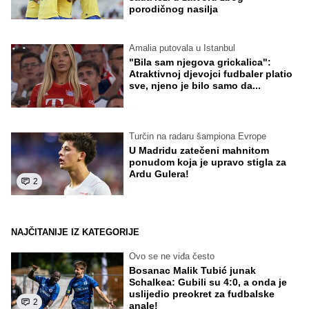
porodičnog nasilja
Amalia putovala u Istanbul
"Bila sam njegova grickalica":
Atraktivnoj djevojci fudbaler platio
sve, njeno je bilo samo da...
Turčin na radaru šampiona Evrope
U Madridu zatečeni mahnitom
ponudom koja je upravo stigla za
Ardu Gulera!
2
NAJČITANIJE IZ KATEGORIJE
Ovo se ne viđa često
Bosanac Malik Tubić junak
Schalkea: Gubili su 4:0, a onda je
uslijedio preokret za fudbalske
2
anale!