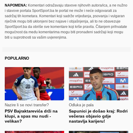
NAPOMENA:
Komentari odražavaju stavove njihovih autora/ica, a ne nužno
i stavove portala SportSport.ba te portal ne može i neće odgovarati za
sadržaj tih kometara. Komentari koji sadrže vrijeđanja, psovanja i vulgaran
riječnik mogu biti uklonjeni bez najave i objašnjenja, ali to ne obavezuje
SportSport.ba da obriše sve komentare koji krše pravila. Čitanjem prihvatate
mogućnost da među komentarima mogu biti pronađeni sadržaji koji mogu
biti u suprotnosti sa vašim uvjerenjima.
POPULARNO
Nazire li se novi transfer?
Odluka je pala
PSV Bajraktarevića drži na
Sapunici je došao kraj: Rodri
klupi, a spas mu nudi -
večeras objavio gdje
velikan?
nastavlja karijeru!