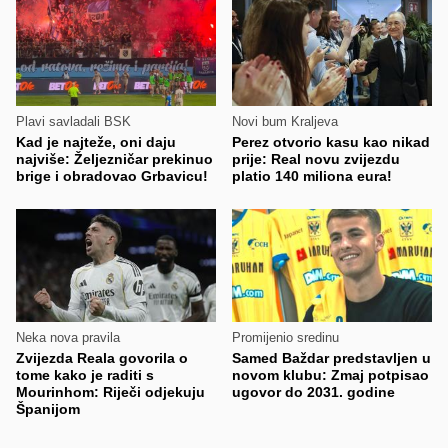
Plavi savladali BSK
Novi bum Kraljeva
Kad je najteže, oni daju
Perez otvorio kasu kao nikad
najviše: Željezničar prekinuo
prije: Real novu zvijezdu
brige i obradovao Grbavicu!
platio 140 miliona eura!
Neka nova pravila
Promijenio sredinu
Zvijezda Reala govorila o
Samed Baždar predstavljen u
tome kako je raditi s
novom klubu: Zmaj potpisao
Mourinhom: Riječi odjekuju
ugovor do 2031. godine
Španijom