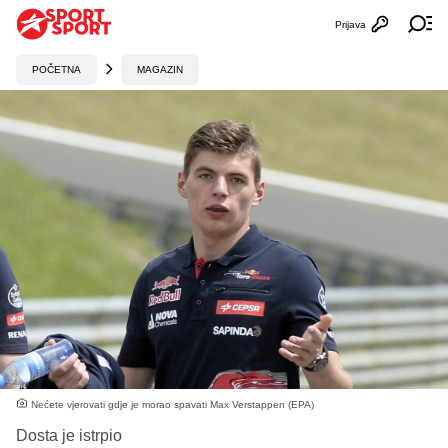
Prijava
Otvori profi
Ot
POČETNA
MAGAZIN
Nećete vjerovati gdje je morao spavati Max Verstappen (EPA)
Dosta je istrpio