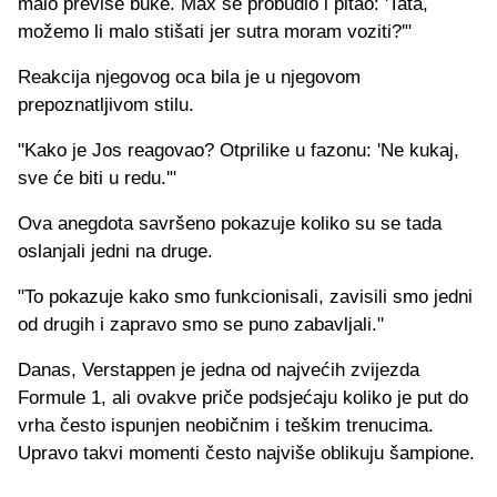
malo previše buke. Max se probudio i pitao: 'Tata,
možemo li malo stišati jer sutra moram voziti?'"
Reakcija njegovog oca bila je u njegovom
prepoznatljivom stilu.
"Kako je Jos reagovao? Otprilike u fazonu: 'Ne kukaj,
sve će biti u redu.'"
Ova anegdota savršeno pokazuje koliko su se tada
oslanjali jedni na druge.
"To pokazuje kako smo funkcionisali, zavisili smo jedni
od drugih i zapravo smo se puno zabavljali."
Danas, Verstappen je jedna od najvećih zvijezda
Formule 1, ali ovakve priče podsjećaju koliko je put do
vrha često ispunjen neobičnim i teškim trenucima.
Upravo takvi momenti često najviše oblikuju šampione.