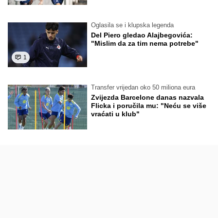
Oglasila se i klupska legenda
Del Piero gledao Alajbegovića:
"Mislim da za tim nema potrebe"
1
Transfer vrijedan oko 50 miliona eura
Zvijezda Barcelone danas nazvala
Flicka i poručila mu: "Neću se više
vraćati u klub"