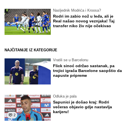
Nasljednik Modrića i Kroosa?
Rodri im zabio nož u leđa, ali je
Real našao novog veznjaka! Taj
transfer niko živ nije očekivao
NAJČITANIJE IZ KATEGORIJE
Vratili se u Barcelonu
Flick sinoć održao sastanak, pa
trojici igrača Barcelone saopštio da
napuste pripreme
Odluka je pala
Sapunici je došao kraj: Rodri
večeras objavio gdje nastavlja
karijeru!
2