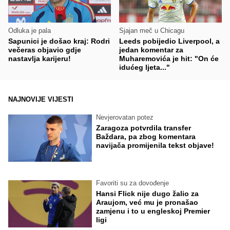
Odluka je pala
Sjajan meč u Chicagu
Sapunici je došao kraj: Rodri
Leeds pobijedio Liverpool, a
večeras objavio gdje
jedan komentar za
nastavlja karijeru!
Muharemovića je hit: "On će
idućeg ljeta..."
NAJNOVIJE VIJESTI
Nevjerovatan potez
Zaragoza potvrdila transfer
Baždara, pa zbog komentara
navijača promijenila tekst objave!
Favoriti su za dovođenje
Hansi Flick nije dugo žalio za
Araujom, već mu je pronašao
zamjenu i to u engleskoj Premier
ligi