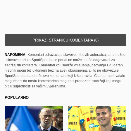
PRIKAŽI STRANICU KOMENTARA (0)
NAPOMENA:
Komentari odražavaju stavove njihovih autora/ica, a ne nužno
i stavove portala SportSport.ba te portal ne može i neće odgovarati za
sadržaj tih kometara. Komentari koji sadrže vrijeđanja, psovanja i vulgaran
riječnik mogu biti uklonjeni bez najave i objašnjenja, ali to ne obavezuje
SportSport.ba da obriše sve komentare koji krše pravila. Čitanjem prihvatate
mogućnost da među komentarima mogu biti pronađeni sadržaji koji mogu
biti u suprotnosti sa vašim uvjerenjima.
POPULARNO