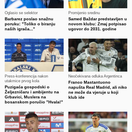
Oglasio se selektor
Promijenio sredinu
Barbarez poslao snažnu
Samed Baždar predstavljen u
poruku: "Toliko o biranju
novom klubu: Zmaj potpisao
naših igrača..."
ugovor do 2031. godine
Press-konferencija nakon
Neočekivana odluka Argentinca
utakmice prvog kola
Franco Mastantuono
Puzigaća gospodski o
napušta Real Madrid, ali niko
Željezničaru i ambijentu na
ne može da vjeruje u koji
Grbavici, Muslera na
klub ide
bosanskom poručio "Hvala!"