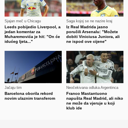
Sjajan meč u Chicagu
Saga kojoj se ne nazire kraj
Leeds pobijedio Liverpool, a
Iz Real Madrida jasno
jedan komentar za
poručili Arsenalu: "Možete
Muharemovića je hit: "On će
dobiti Viniciusa Juniora, ali
idućeg ljeta..."
ne ispod ove cijene"
Jačaju tim
Neočekivana odluka Argentinca
Barcelona oborila rekord
Franco Mastantuono
novim ulaznim transferom
napušta Real Madrid, ali niko
ne može da vjeruje u koji
klub ide