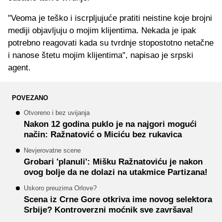
"Veoma je teško i iscrpljujuće pratiti neistine koje brojni
mediji objavljuju o mojim klijentima. Nekada je ipak
potrebno reagovati kada su tvrdnje stopostotno netačne
i nanose štetu mojim klijentima", napisao je srpski
agent.
POVEZANO
Otvoreno i bez uvijanja
Nakon 12 godina puklo je na najgori mogući
način: Ražnatović o Miciću bez rukavica
Nevjerovatne scene
Grobari 'planuli': Mišku Ražnatoviću je nakon
ovog bolje da ne dolazi na utakmice Partizana!
Uskoro preuzima Orlove?
Scena iz Crne Gore otkriva ime novog selektora
Srbije? Kontroverzni moćnik sve završava!