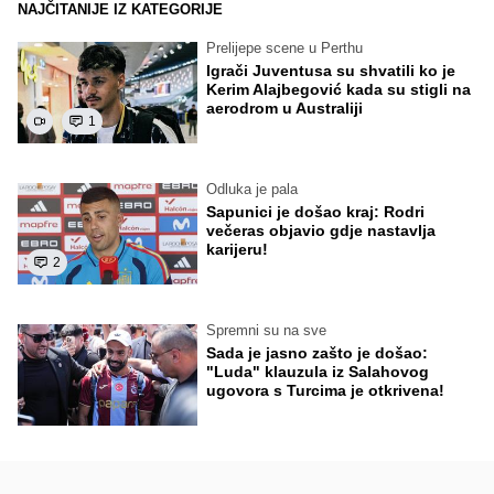
NAJČITANIJE IZ KATEGORIJE
Prelijepe scene u Perthu
Igrači Juventusa su shvatili ko je
Kerim Alajbegović kada su stigli na
aerodrom u Australiji
1
Odluka je pala
Sapunici je došao kraj: Rodri
večeras objavio gdje nastavlja
karijeru!
2
Spremni su na sve
Sada je jasno zašto je došao:
"Luda" klauzula iz Salahovog
ugovora s Turcima je otkrivena!