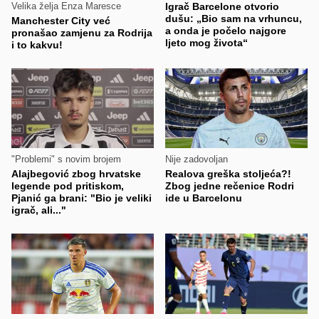
Velika želja Enza Maresce
Igrač Barcelone otvorio
dušu: „Bio sam na vrhuncu,
Manchester City već
a onda je počelo najgore
pronašao zamjenu za Rodrija
ljeto mog života“
i to kakvu!
"Problemi" s novim brojem
Nije zadovoljan
Alajbegović zbog hrvatske
Realova greška stoljeća?!
legende pod pritiskom,
Zbog jedne rečenice Rodri
Pjanić ga brani: "Bio je veliki
ide u Barcelonu
igrač, ali..."