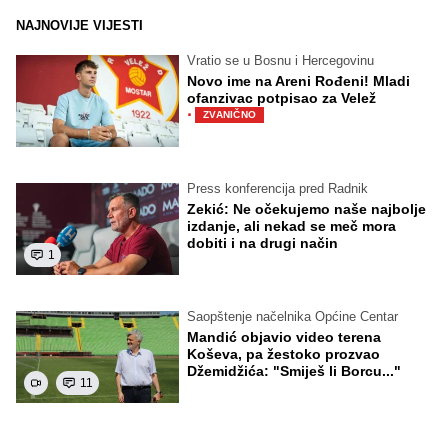
NAJNOVIJE VIJESTI
Vratio se u Bosnu i Hercegovinu
Novo ime na Areni Rođeni! Mladi
ofanzivac potpisao za Velež
·
ZVANIČNO
Press konferencija pred Radnik
Zekić: Ne očekujemo naše najbolje
izdanje, ali nekad se meč mora
dobiti i na drugi način
1
Saopštenje načelnika Općine Centar
Mandić objavio video terena
Koševa, pa žestoko prozvao
Džemidžića: "Smiješ li Borcu..."
11