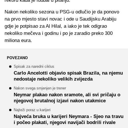
rekord kada je fudbal u pitanju.
Nakon nekoliko sezona u PSG-u odlučio je da ponovo
na prvo mjesto stavi novac i ode u Saudijsku Arabiju
gdje je potpisao za Al Hilal, a iako je tek odigrao
nekoliko mečeva i godinu i po je zaradio preko 300
miliona eura.
POVEZANO
Spisak za naredni ciklus
Carlo Ancelotti objavio spisak Brazila, na njemu
nedostaje nekoliko velikih zvijezda
Nakon svega smjenjen je trener
Neymar plakao nakon sramote, ali svi pričaju o
njegovoj brutalnoj izjavi nakon utakmice
Najteži poraz u karijeri
Najveća bruka u karijeri Neymara - Sjeo na travu
i počeo plakati, njegovi navijači bodrili rivale