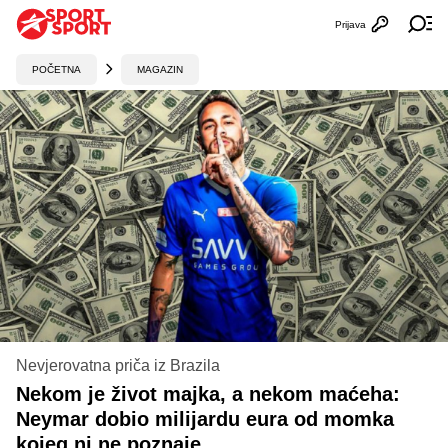
Prijava
Otvori profi
Ot
POČETNA
MAGAZIN
Nevjerovatna priča iz Brazila
Nekom je život majka, a nekom maćeha:
Neymar dobio milijardu eura od momka
kojeg ni ne poznaje