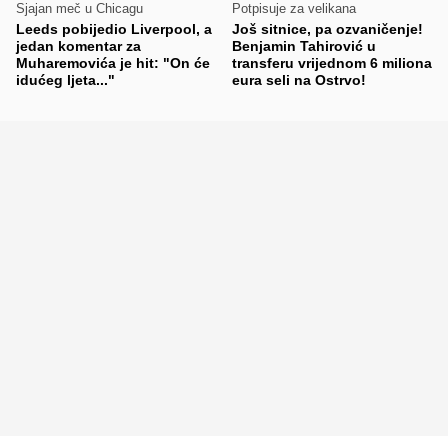
Sjajan meč u Chicagu
Potpisuje za velikana
Leeds pobijedio Liverpool, a
Još sitnice, pa ozvaničenje!
jedan komentar za
Benjamin Tahirović u
Muharemovića je hit: "On će
transferu vrijednom 6 miliona
idućeg ljeta..."
eura seli na Ostrvo!