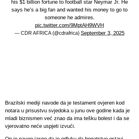
his $1 billion fortune to football star Neymar Jr. He
says he’s a big fan and wanted his money to go to
someone he admires.
pic.twitter.com/9MptAH9WVH
September 3, 2025
— CDR AFRICA (@cdrafrica)
Brazilski mediji navode da je testament ovjeren kod
notara u prisustvu svjedoka u junu ove godine kada je
mladi biznismen već znao da ima tešku bolest i da se
vjerovatno neće uspjeti izvući.
On je naveo jasno da je odluku da bogatstvo ostavi