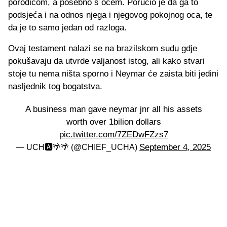
porodicom, a posebno s ocem. Poručio je da ga to
podsjeća i na odnos njega i njegovog pokojnog oca, te
da je to samo jedan od razloga.
Ovaj testament nalazi se na brazilskom sudu gdje
pokušavaju da utvrde valjanost istog, ali kako stvari
stoje tu nema ništa sporno i Neymar će zaista biti jedini
nasljednik tog bogatstva.
A business man gave neymar jnr all his assets
worth over 1bilion dollars
pic.twitter.com/7ZEDwFZzs7
September 4, 2025
— UCH🅰️🌴🌴 (@CHIEF_UCHA)