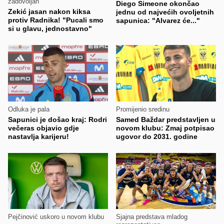
zadovoljan
Diego Simeone okončao
Zekić jasan nakon kiksa
jednu od najvećih ovoljetnih
protiv Radnika! "Pucali smo
sapunica: "Alvarez će..."
si u glavu, jednostavno"
Odluka je pala
Promijenio sredinu
Sapunici je došao kraj: Rodri
Samed Baždar predstavljen u
večeras objavio gdje
novom klubu: Zmaj potpisao
nastavlja karijeru!
ugovor do 2031. godine
Pejčinović uskoro u novom klubu
Sjajna predstava mladog