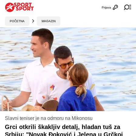
Prijava
Otvori profi
Ot
POČETNA
MAGAZIN
Slavni teniser je na odmoru na Mikonosu
Grci otkrili škakljiv detalj, hladan tuš za
Srbiju: "Novak Đoković i Jelena u Grčkoj