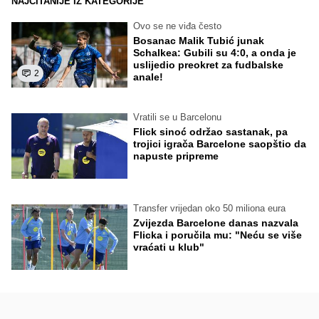
NAJČITANIJE IZ KATEGORIJE
Ovo se ne viđa često
Bosanac Malik Tubić junak
Schalkea: Gubili su 4:0, a onda je
uslijedio preokret za fudbalske
2
anale!
Vratili se u Barcelonu
Flick sinoć održao sastanak, pa
trojici igrača Barcelone saopštio da
napuste pripreme
Transfer vrijedan oko 50 miliona eura
Zvijezda Barcelone danas nazvala
Flicka i poručila mu: "Neću se više
vraćati u klub"