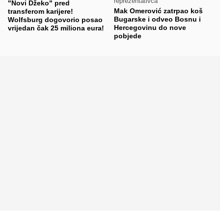
reprezentativca
"Novi Džeko" pred
Mak Omerović zatrpao koš
transferom karijere!
Bugarske i odveo Bosnu i
Wolfsburg dogovorio posao
Hercegovinu do nove
vrijedan čak 25 miliona eura!
pobjede