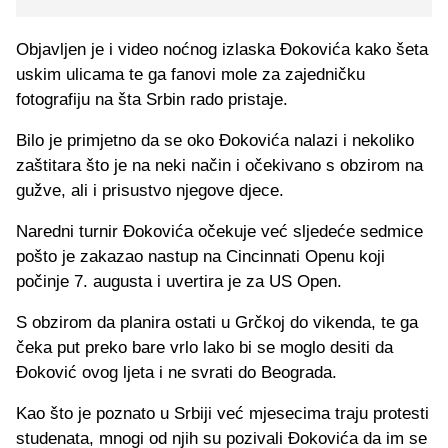
Objavljen je i video noćnog izlaska Đokovića kako šeta
uskim ulicama te ga fanovi mole za zajedničku
fotografiju na šta Srbin rado pristaje.
Bilo je primjetno da se oko Đokovića nalazi i nekoliko
zaštitara što je na neki način i očekivano s obzirom na
gužve, ali i prisustvo njegove djece.
Naredni turnir Đokovića očekuje već sljedeće sedmice
pošto je zakazao nastup na Cincinnati Openu koji
počinje 7. augusta i uvertira je za US Open.
S obzirom da planira ostati u Grčkoj do vikenda, te ga
čeka put preko bare vrlo lako bi se moglo desiti da
Đoković ovog ljeta i ne svrati do Beograda.
Kao što je poznato u Srbiji već mjesecima traju protesti
studenata, mnogi od njih su pozivali Đokovića da im se