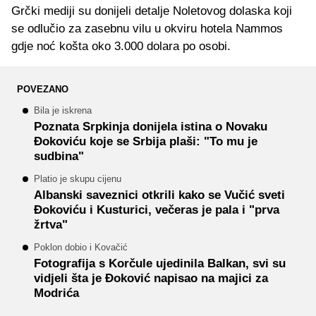
Grčki mediji su donijeli detalje Noletovog dolaska koji
se odlučio za zasebnu vilu u okviru hotela Nammos
gdje noć košta oko 3.000 dolara po osobi.
POVEZANO
Bila je iskrena
Poznata Srpkinja donijela istina o Novaku
Đokoviću koje se Srbija plaši: "To mu je
sudbina"
Platio je skupu cijenu
Albanski saveznici otkrili kako se Vučić sveti
Đokoviću i Kusturici, večeras je pala i "prva
žrtva"
Poklon dobio i Kovačić
Fotografija s Korčule ujedinila Balkan, svi su
vidjeli šta je Đoković napisao na majici za
Modrića