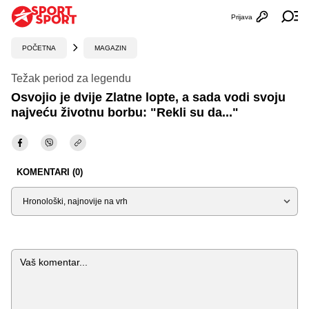
Prijava
Otvori profi
Ot
POČETNA
MAGAZIN
Težak period za legendu
Osvojio je dvije Zlatne lopte, a sada vodi svoju
najveću životnu borbu: "Rekli su da..."
KOMENTARI (0)
Sortiraj
Komentar