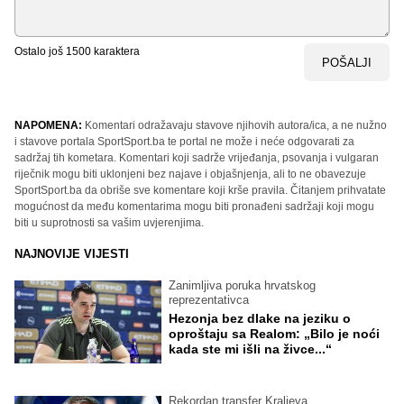
Ostalo još
1500
karaktera
POŠALJI
NAPOMENA:
Komentari odražavaju stavove njihovih autora/ica, a ne nužno
i stavove portala SportSport.ba te portal ne može i neće odgovarati za
sadržaj tih kometara. Komentari koji sadrže vrijeđanja, psovanja i vulgaran
riječnik mogu biti uklonjeni bez najave i objašnjenja, ali to ne obavezuje
SportSport.ba da obriše sve komentare koji krše pravila. Čitanjem prihvatate
mogućnost da među komentarima mogu biti pronađeni sadržaji koji mogu
biti u suprotnosti sa vašim uvjerenjima.
NAJNOVIJE VIJESTI
Zanimljiva poruka hrvatskog
reprezentativca
Hezonja bez dlake na jeziku o
oproštaju sa Realom: „Bilo je noći
kada ste mi išli na živce...“
Rekordan transfer Kraljeva