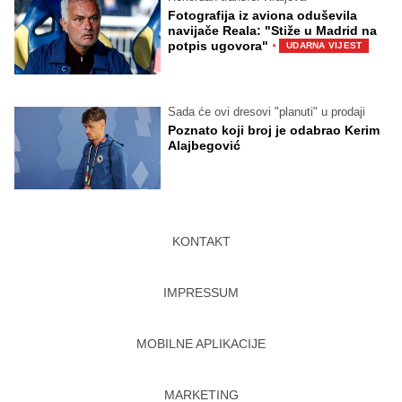
Fotografija iz aviona oduševila
navijače Reala: "Stiže u Madrid na
·
potpis ugovora"
UDARNA VIJEST
Sada će ovi dresovi "planuti" u prodaji
Poznato koji broj je odabrao Kerim
Alajbegović
KONTAKT
IMPRESSUM
MOBILNE APLIKACIJE
MARKETING