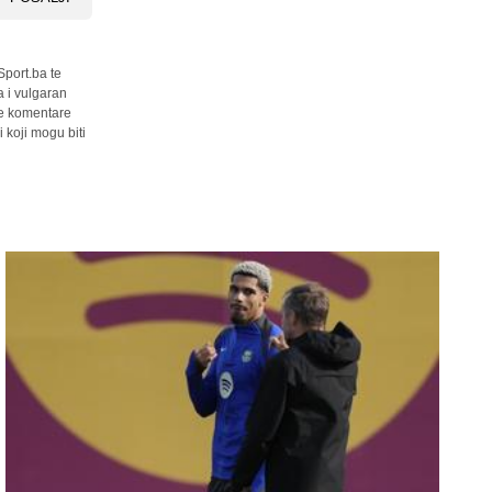
Sport.ba te
a i vulgaran
sve komentare
 koji mogu biti