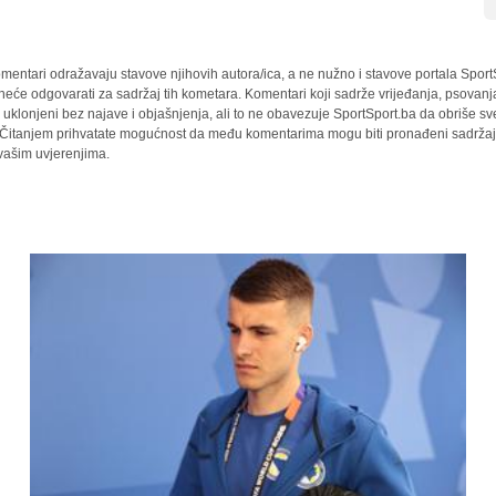
mentari odražavaju stavove njihovih autora/ica, a ne nužno i stavove portala Sport
 neće odgovarati za sadržaj tih kometara. Komentari koji sadrže vrijeđanja, psovanj
i uklonjeni bez najave i objašnjenja, ali to ne obavezuje SportSport.ba da obriše 
a. Čitanjem prihvatate mogućnost da među komentarima mogu biti pronađeni sadržaji
 vašim uvjerenjima.