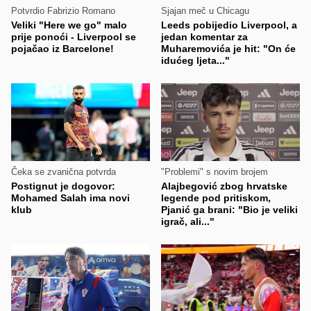
Potvrdio Fabrizio Romano
Sjajan meč u Chicagu
Veliki "Here we go" malo
Leeds pobijedio Liverpool, a
prije ponoći - Liverpool se
jedan komentar za
pojačao iz Barcelone!
Muharemovića je hit: "On će
idućeg ljeta..."
Čeka se zvanična potvrda
"Problemi" s novim brojem
Postignut je dogovor:
Alajbegović zbog hrvatske
Mohamed Salah ima novi
legende pod pritiskom,
klub
Pjanić ga brani: "Bio je veliki
igrač, ali..."