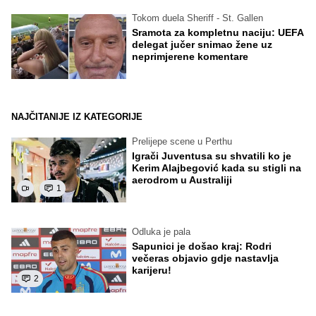
Tokom duela Sheriff - St. Gallen
Sramota za kompletnu naciju: UEFA
delegat jučer snimao žene uz
neprimjerene komentare
NAJČITANIJE IZ KATEGORIJE
Prelijepe scene u Perthu
Igrači Juventusa su shvatili ko je
Kerim Alajbegović kada su stigli na
aerodrom u Australiji
1
Odluka je pala
Sapunici je došao kraj: Rodri
večeras objavio gdje nastavlja
karijeru!
2