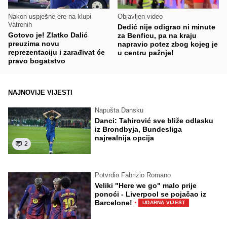
Nakon uspješne ere na klupi
Objavljen video
Vatrenih
Dedić nije odigrao ni minute
Gotovo je! Zlatko Dalić
za Benficu, pa na kraju
preuzima novu
napravio potez zbog kojeg je
reprezentaciju i zarađivat će
u centru pažnje!
pravo bogatstvo
NAJNOVIJE VIJESTI
Napušta Dansku
Danci: Tahirović sve bliže odlasku
iz Brondbyja, Bundesliga
najrealnija opcija
2
Potvrdio Fabrizio Romano
Veliki "Here we go" malo prije
ponoći - Liverpool se pojačao iz
·
Barcelone!
UDARNA VIJEST