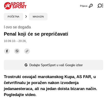
Prijava
Otvori profi
Ot
POČETNA
MAGAZIN
I ovo se događa
Penal koji će se prepričavati
10.09.10. - 20:26,
Dodajte SportSport u vaš Google izbor
Trostruki osvajač marokanskog Kupa, AS FAR, u
četvrtfinalu je poražen nakon izvođenja
jedanaesteraca, ali na jedan doista bizaran način.
Pogledajte video.