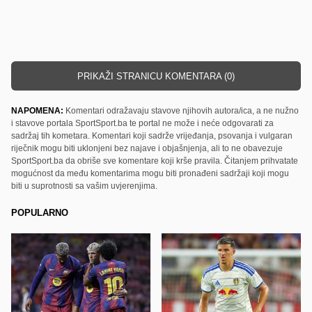
PRIKAŽI STRANICU KOMENTARA (0)
NAPOMENA:
Komentari odražavaju stavove njihovih autora/ica, a ne nužno
i stavove portala SportSport.ba te portal ne može i neće odgovarati za
sadržaj tih kometara. Komentari koji sadrže vrijeđanja, psovanja i vulgaran
riječnik mogu biti uklonjeni bez najave i objašnjenja, ali to ne obavezuje
SportSport.ba da obriše sve komentare koji krše pravila. Čitanjem prihvatate
mogućnost da među komentarima mogu biti pronađeni sadržaji koji mogu
biti u suprotnosti sa vašim uvjerenjima.
POPULARNO