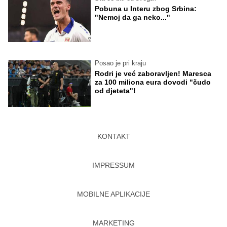
Pobuna u Interu zbog Srbina:
"Nemoj da ga neko..."
Posao je pri kraju
Rodri je već zaboravljen! Maresca
za 100 miliona eura dovodi "čudo
od djeteta"!
KONTAKT
IMPRESSUM
MOBILNE APLIKACIJE
MARKETING