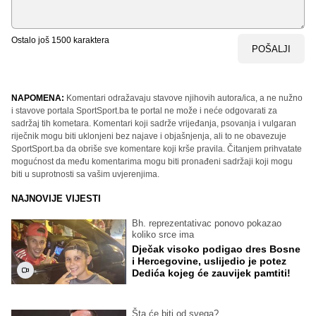
Ostalo još
1500
karaktera
POŠALJI
NAPOMENA:
Komentari odražavaju stavove njihovih autora/ica, a ne nužno
i stavove portala SportSport.ba te portal ne može i neće odgovarati za
sadržaj tih kometara. Komentari koji sadrže vrijeđanja, psovanja i vulgaran
riječnik mogu biti uklonjeni bez najave i objašnjenja, ali to ne obavezuje
SportSport.ba da obriše sve komentare koji krše pravila. Čitanjem prihvatate
mogućnost da među komentarima mogu biti pronađeni sadržaji koji mogu
biti u suprotnosti sa vašim uvjerenjima.
NAJNOVIJE VIJESTI
Bh. reprezentativac ponovo pokazao
koliko srce ima
Dječak visoko podigao dres Bosne
i Hercegovine, uslijedio je potez
Dedića kojeg će zauvijek pamtiti!
Šta će biti od svega?