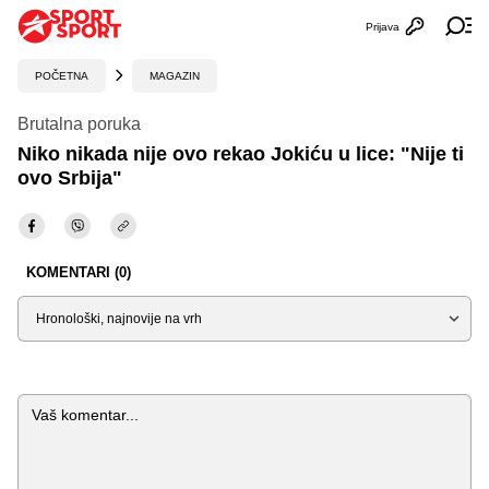
Prijava
Otvori profi
Ot
POČETNA
MAGAZIN
Brutalna poruka
Niko nikada nije ovo rekao Jokiću u lice: "Nije ti
ovo Srbija"
KOMENTARI (0)
Sortiraj
Komentar