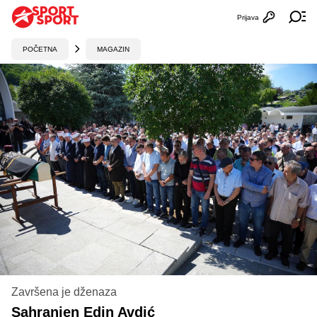
Prijava
Otvori profi
Ot
POČETNA
MAGAZIN
Završena je dženaza
Sahranjen Edin Avdić