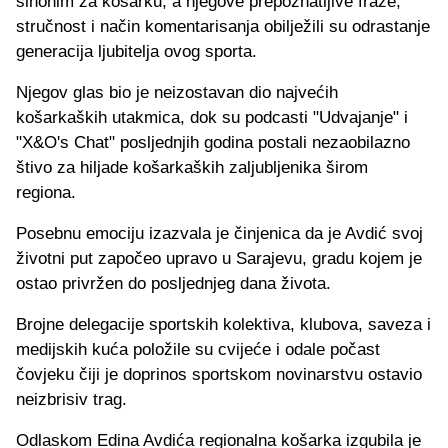
sinonim za košarku, a njegove prepoznatljive fraze,
stručnost i način komentarisanja obilježili su odrastanje
generacija ljubitelja ovog sporta.
Njegov glas bio je neizostavan dio najvećih
košarkaških utakmica, dok su podcasti "Udvajanje" i
"X&O's Chat" posljednjih godina postali nezaobilazno
štivo za hiljade košarkaških zaljubljenika širom
regiona.
Posebnu emociju izazvala je činjenica da je Avdić svoj
životni put započeo upravo u Sarajevu, gradu kojem je
ostao privržen do posljednjeg dana života.
Brojne delegacije sportskih kolektiva, klubova, saveza i
medijskih kuća položile su cvijeće i odale počast
čovjeku čiji je doprinos sportskom novinarstvu ostavio
neizbrisiv trag.
Odlaskom Edina Avdića regionalna košarka izgubila je