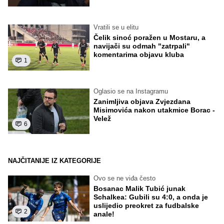
Vratili se u elitu
Čelik sinoć poražen u Mostaru, a
navijači su odmah "zatrpali"
komentarima objavu kluba
1
Oglasio se na Instagramu
Zanimljiva objava Zvjezdana
Misimovića nakon utakmice Borac -
Velež
6
NAJČITANIJE IZ KATEGORIJE
Ovo se ne viđa često
Bosanac Malik Tubić junak
Schalkea: Gubili su 4:0, a onda je
uslijedio preokret za fudbalske
2
anale!