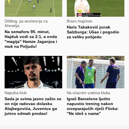
Dribling, pa asistencija za
Bravo majstore
Ahmetija
Haris Tabaković junak
Na semaforu 95. minut,
Salzburga: Ušao i pogodio
Hajduk vodi sa 2:1, a onda
za veliku pobjedu
"magija" Hamze Jaganjca i
muk na Poljudu!
Napušta klub
Na izlaznim vratima kluba
Sada je svima jasno zašto se
Igrač Barcelone ljutito
on nije radovao dolasku
napustio trening nakon
Alajbegovića, Juventus ga
srceparajućih riječi Flicka:
jutros odmah prodao!
"Ne ideš s nama"