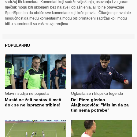
sadržaj tih kometara. Komentari koji sadrže vrijeđanja, psovanja i vulgaran
riječnik mogu biti uklonjeni bez najave i objašnjenja, ali to ne obavezuje
SportSport.ba da obriše sve komentare koji krše pravila. Čitanjem prihvatate
mogućnost da među komentarima mogu biti pronađeni sadržaji koji mogu
biti u suprotnosti sa vašim uvjerenjima.
POPULARNO
Glavni sudija ne popušta
Oglasila se i klupska legenda
Musić ne želi nastaviti meč
Del Piero gledao
dok se ne isprazne tribine!
Alajbegovića: "Mislim da za
tim nema potrebe"