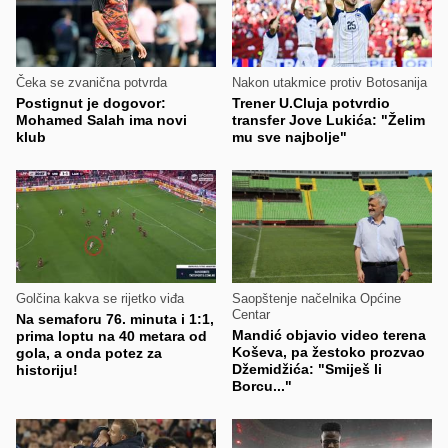
Čeka se zvanična potvrda
Nakon utakmice protiv Botosanija
Postignut je dogovor:
Trener U.Cluja potvrdio
Mohamed Salah ima novi
transfer Jove Lukića: "Želim
klub
mu sve najbolje"
Golčina kakva se rijetko viđa
Saopštenje načelnika Općine
Centar
Na semaforu 76. minuta i 1:1,
Mandić objavio video terena
prima loptu na 40 metara od
Koševa, pa žestoko prozvao
gola, a onda potez za
Džemidžića: "Smiješ li
historiju!
Borcu..."