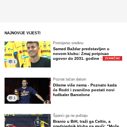
NAJNOVIJE VIJESTI
Promijenio sredinu
Samed Baždar predstavljen u
novom klubu: Zmaj potpisao
·
ugovor do 2031. godine
ZVANIČNO
1
Poznat tačan datum
Dileme više nema - Poznato kada
će Rodri i zvanično postati novi
fudbaler Barcelone
1
Španci ga ne puštaju
Branio u BiH, traži ga Celtic, a
predsjednik kluba ga muči: "Može