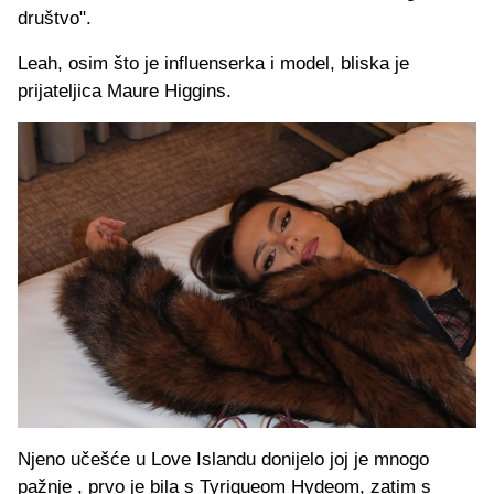
društvo".
Leah, osim što je influenserka i model, bliska je
prijateljica Maure Higgins.
Njeno učešće u Love Islandu donijelo joj je mnogo
pažnje , prvo je bila s Tyriqueom Hydeom, zatim s