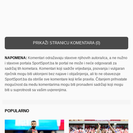
PRIKAŽI STRANICU KOMENTARA (0)
NAPOMENA:
Komentari odražavaju stavove njihovih autora/ica, a ne nužno
i stavove portala SportSport.ba te portal ne može i neće odgovarati za
sadržaj tih kometara. Komentari koji sadrže vrijeđanja, psovanja i vulgaran
riječnik mogu biti uklonjeni bez najave i objašnjenja, ali to ne obavezuje
SportSport.ba da obriše sve komentare koji krše pravila. Čitanjem prihvatate
mogućnost da među komentarima mogu biti pronađeni sadržaji koji mogu
biti u suprotnosti sa vašim uvjerenjima.
POPULARNO