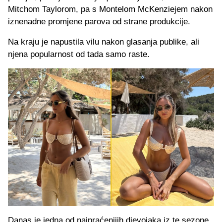
Mitchom Taylorom, pa s Montelom McKenziejem nakon
iznenadne promjene parova od strane produkcije.
Na kraju je napustila vilu nakon glasanja publike, ali
njena popularnost od tada samo raste.
Danas je jedna od najpraćenijih djevojaka iz te sezone,