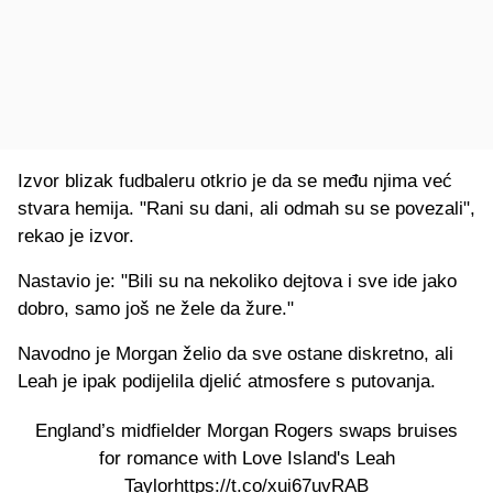
Izvor blizak fudbaleru otkrio je da se među njima već
stvara hemija. "Rani su dani, ali odmah su se povezali",
rekao je izvor.
Nastavio je: "Bili su na nekoliko dejtova i sve ide jako
dobro, samo još ne žele da žure."
Navodno je Morgan želio da sve ostane diskretno, ali
Leah je ipak podijelila djelić atmosfere s putovanja.
England’s midfielder Morgan Rogers swaps bruises
for romance with Love Island's Leah
Taylor
https://t.co/xui67uvRAB