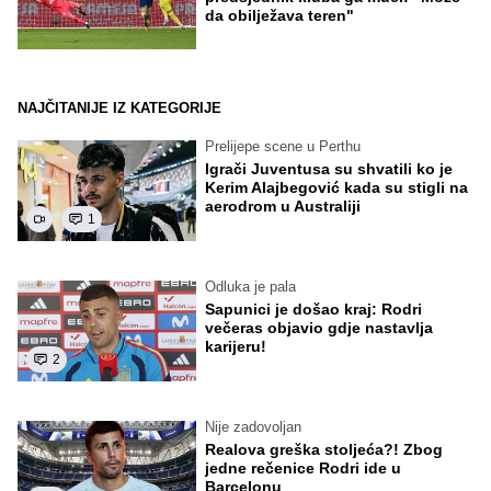
da obilježava teren"
NAJČITANIJE IZ KATEGORIJE
Prelijepe scene u Perthu
Igrači Juventusa su shvatili ko je
Kerim Alajbegović kada su stigli na
aerodrom u Australiji
1
Odluka je pala
Sapunici je došao kraj: Rodri
večeras objavio gdje nastavlja
karijeru!
2
Nije zadovoljan
Realova greška stoljeća?! Zbog
jedne rečenice Rodri ide u
Barcelonu