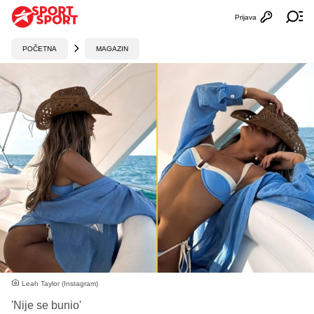
Prijava
Otvori profi
Ot
POČETNA
MAGAZIN
Leah Taylor (Instagram)
'Nije se bunio'