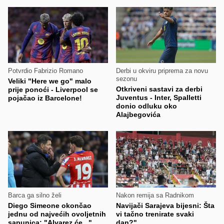
Potvrdio Fabrizio Romano
Derbi u okviru priprema za novu
sezonu
Veliki "Here we go" malo
Otkriveni sastavi za derbi
prije ponoći - Liverpool se
Juventus - Inter, Spalletti
pojačao iz Barcelone!
donio odluku oko
Alajbegovića
Barca ga silno želi
Nakon remija sa Radnikom
Diego Simeone okončao
Navijači Sarajeva bijesni: Šta
jednu od najvećih ovoljetnih
vi tačno trenirate svaki
sapunica: "Alvarez će..."
dan?"