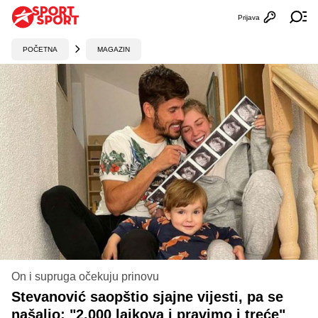
Prijava
Otvori profi
Ot
POČETNA
MAGAZIN
On i supruga očekuju prinovu
Stevanović saopštio sjajne vijesti, pa se
našalio: "2.000 lajkova i pravimo i treće"