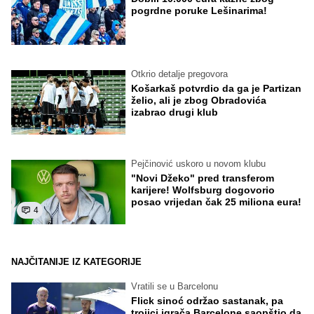
pogrdne poruke Lešinarima!
Otkrio detalje pregovora
Košarkaš potvrdio da ga je Partizan
želio, ali je zbog Obradovića
izabrao drugi klub
Pejčinović uskoro u novom klubu
"Novi Džeko" pred transferom
karijere! Wolfsburg dogovorio
posao vrijedan čak 25 miliona eura!
4
NAJČITANIJE IZ KATEGORIJE
Vratili se u Barcelonu
Flick sinoć održao sastanak, pa
trojici igrača Barcelone saopštio da