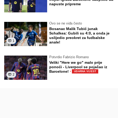
napuste pripreme
Ovo se ne viđa često
Bosanac Malik Tubić junak
Schalkea: Gubili su 4:0, a onda je
uslijedio preokret za fudbalske
1
anale!
Potvrdio Fabrizio Romano
Veliki "Here we go" malo prije
ponoći - Liverpool se pojačao iz
·
Barcelone!
UDARNA VIJEST
2