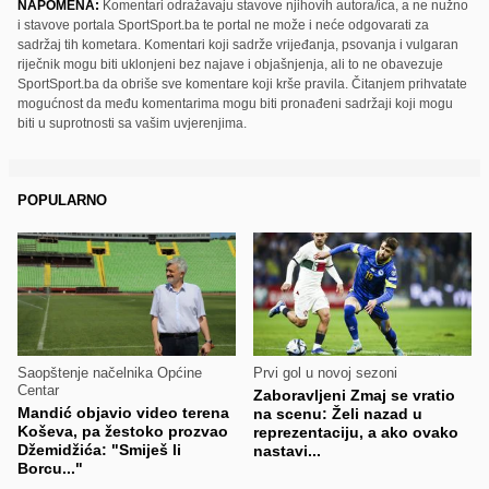
NAPOMENA:
Komentari odražavaju stavove njihovih autora/ica, a ne nužno
i stavove portala SportSport.ba te portal ne može i neće odgovarati za
sadržaj tih kometara. Komentari koji sadrže vrijeđanja, psovanja i vulgaran
riječnik mogu biti uklonjeni bez najave i objašnjenja, ali to ne obavezuje
SportSport.ba da obriše sve komentare koji krše pravila. Čitanjem prihvatate
mogućnost da među komentarima mogu biti pronađeni sadržaji koji mogu
biti u suprotnosti sa vašim uvjerenjima.
POPULARNO
Saopštenje načelnika Općine
Prvi gol u novoj sezoni
Centar
Zaboravljeni Zmaj se vratio
Mandić objavio video terena
na scenu: Želi nazad u
Koševa, pa žestoko prozvao
reprezentaciju, a ako ovako
Džemidžića: "Smiješ li
nastavi...
Borcu..."