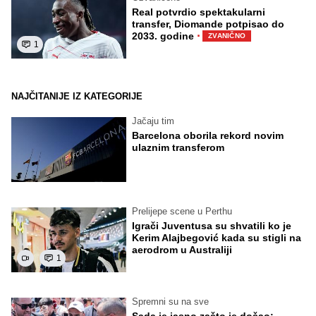
Real potvrdio spektakularni
transfer, Diomande potpisao do
·
2033. godine
ZVANIČNO
1
NAJČITANIJE IZ KATEGORIJE
Jačaju tim
Barcelona oborila rekord novim
ulaznim transferom
Prelijepe scene u Perthu
Igrači Juventusa su shvatili ko je
Kerim Alajbegović kada su stigli na
aerodrom u Australiji
1
Spremni su na sve
Sada je jasno zašto je došao: