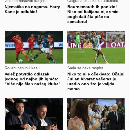
Gdje će nastaviti karijeru
Odigrana prijateljska utakmica
Njemačka na nogama: Harry
Bournemouth ih ponizio!
Kane je odlučio!
Niko od Italijana nije smio
pogledati šta piše na
semaforu!
Rođeni napunili kasu
Sada se čeka rasplet
Velež potvrdio odlazak
Niko to nije očekivao: Očajni
jednog od najboljih igrača:
Julian Alvarez večeras je
"Više nije član našeg kluba"
uradio ono što je valjda i
morao