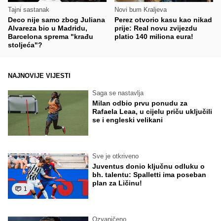
Tajni sastanak
Novi bum Kraljeva
Deco nije samo zbog Juliana
Perez otvorio kasu kao nikad
Alvareza bio u Madridu,
prije: Real novu zvijezdu
Barcelona sprema "krađu
platio 140 miliona eura!
stoljeća"?
NAJNOVIJE VIJESTI
Saga se nastavlja
Milan odbio prvu ponudu za
Rafaela Leaa, u cijelu priču uključili
se i engleski velikani
Sve je otkriveno
Juventus donio ključnu odluku o
bh. talentu: Spalletti ima poseban
plan za Ličinu!
1
Ozvaničeno