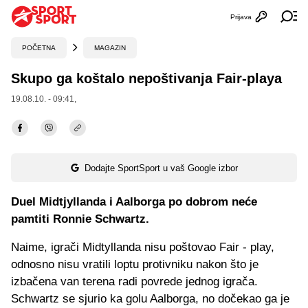
Prijava
Otvori profi
Ot
POČETNA
MAGAZIN
Skupo ga koštalo nepoštivanja Fair-playa
19.08.10. - 09:41,
Dodajte SportSport u vaš Google izbor
Duel Midtjyllanda i Aalborga po dobrom neće
pamtiti Ronnie Schwartz.
Naime, igrači Midtyllanda nisu poštovao Fair - play,
odnosno nisu vratili loptu protivniku nakon što je
izbačena van terena radi povrede jednog igrača.
Schwartz se sjurio ka golu Aalborga, no dočekao ga je