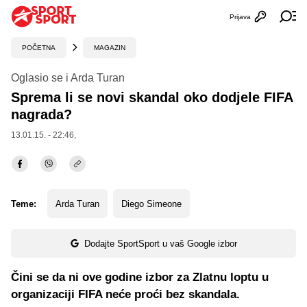
Prijava
Otvori profi
Ot
POČETNA
MAGAZIN
Oglasio se i Arda Turan
Sprema li se novi skandal oko dodjele FIFA
nagrada?
13.01.15. - 22:46,
Teme:
Arda Turan
Diego Simeone
Dodajte SportSport u vaš Google izbor
Čini se da ni ove godine izbor za Zlatnu loptu u
organizaciji FIFA neće proći bez skandala.