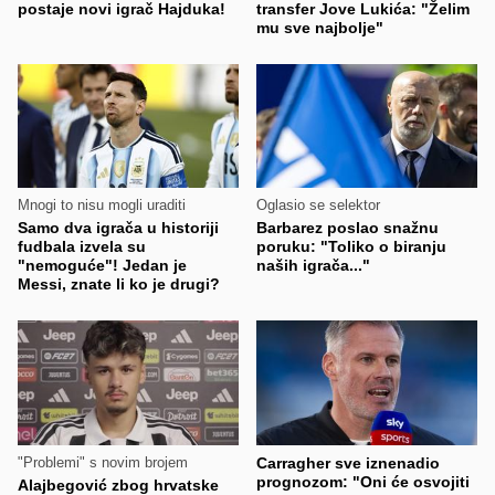
postaje novi igrač Hajduka!
transfer Jove Lukića: "Želim
mu sve najbolje"
Mnogi to nisu mogli uraditi
Oglasio se selektor
Samo dva igrača u historiji
Barbarez poslao snažnu
fudbala izvela su
poruku: "Toliko o biranju
"nemoguće"! Jedan je
naših igrača..."
Messi, znate li ko je drugi?
"Problemi" s novim brojem
Carragher sve iznenadio
prognozom: "Oni će osvojiti
Alajbegović zbog hrvatske