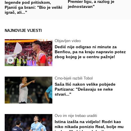
Premier ligu, a razlog je
legende pod pritiskom,
jednostavan"
Pjanić ga brani: "Bio je veliki
igrač, ali..."
NAJNOVIJE VIJESTI
Objavljen video
Dedić nije odigrao ni minute za
Benficu, pa na kraju napravio potez
zbog kojeg je u centru pažnje!
Crno-bijeli razbili Tobol
Saša Ilić nakon velike pobjede
Partizana: "Dešavaju se neke
stvari..."
Ovo im nije trebao uraditi
Istina izašla na vidjelo! Rodri kao
niko nikada ponizio Real, bolje mu