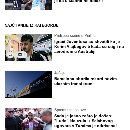
je da u Madrid ne dolazi!
NAJČITANIJE IZ KATEGORIJE
Prelijepe scene u Perthu
Igrači Juventusa su shvatili ko je
Kerim Alajbegović kada su stigli na
aerodrom u Australiji
1
Jačaju tim
Barcelona oborila rekord novim
ulaznim transferom
Spremni su na sve
Sada je jasno zašto je došao:
"Luda" klauzula iz Salahovog
ugovora s Turcima je otkrivena!