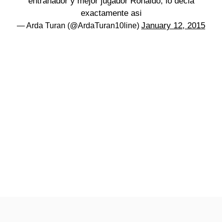
entranador y mejor jugador Ronaldo, lo decia
exactamente asi
January 12, 2015
— Arda Turan (@ArdaTuran10line)