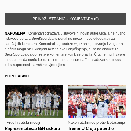
PRIKAŽI STRANICU KOMENTARA (0)
NAPOMENA:
Komentari odražavaju stavove njihovih autora/ica, a ne nužno
i stavove portala SportSport.ba te portal ne može i neće odgovarati za
sadržaj tih kometara. Komentari koji sadrže vrijeđanja, psovanja i vulgaran
riječnik mogu biti uklonjeni bez najave i objašnjenja, ali to ne obavezuje
SportSport.ba da obriše sve komentare koji krše pravila. Čitanjem prihvatate
mogućnost da među komentarima mogu biti pronađeni sadržaji koji mogu
biti u suprotnosti sa vašim uvjerenjima.
POPULARNO
Tvrde hrvatski mediji
Nakon utakmice protiv Botosanija
Reprezentativac BiH uskoro
Trener U.Cluja potvrdio