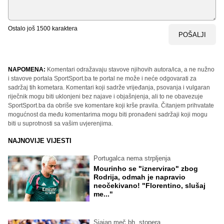
Ostalo još
1500
karaktera
POŠALJI
NAPOMENA:
Komentari odražavaju stavove njihovih autora/ica, a ne nužno
i stavove portala SportSport.ba te portal ne može i neće odgovarati za
sadržaj tih kometara. Komentari koji sadrže vrijeđanja, psovanja i vulgaran
riječnik mogu biti uklonjeni bez najave i objašnjenja, ali to ne obavezuje
SportSport.ba da obriše sve komentare koji krše pravila. Čitanjem prihvatate
mogućnost da među komentarima mogu biti pronađeni sadržaji koji mogu
biti u suprotnosti sa vašim uvjerenjima.
NAJNOVIJE VIJESTI
Portugalca nema strpljenja
Mourinho se "iznervirao" zbog
Rodrija, odmah je napravio
neočekivano! "Florentino, slušaj
me..."
Sjajan meč bh. stopera