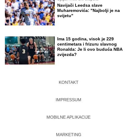
Navijači Leedsa slave
Muharemovića: "Najbolji je na
svijetu"
Ima 15 godina, visok je 229
centimetara i frizuru slavnog
Ronalda: Je li ovo buduća NBA
zvijezda?
KONTAKT
IMPRESSUM
MOBILNE APLIKACIJE
MARKETING