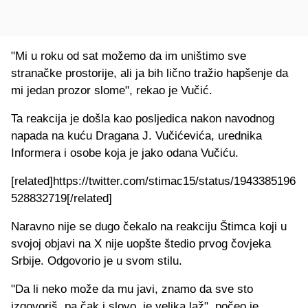
"Mi u roku od sat možemo da im uništimo sve
stranačke prostorije, ali ja bih lično tražio hapšenje da
mi jedan prozor slome", rekao je Vučić.
Ta reakcija je došla kao posljedica nakon navodnog
napada na kuću Dragana J. Vučićevića, urednika
Informera i osobe koja je jako odana Vučiću.
[related]https://twitter.com/stimac15/status/1943385196
528832719[/related]
Naravno nije se dugo čekalo na reakciju Štimca koji u
svojoj objavi na X nije uopšte štedio prvog čovjeka
Srbije. Odgovorio je u svom stilu.
"Da li neko može da mu javi, znamo da sve sto
izgovoriš, pa čak i slovo, je velika laž", počeo je