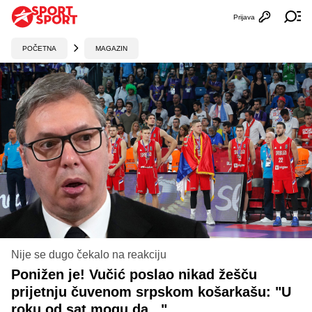
Prijava
Otvori profi
Ot
POČETNA
MAGAZIN
Nije se dugo čekalo na reakciju
Ponižen je! Vučić poslao nikad žešču
prijetnju čuvenom srpskom košarkašu: "U
roku od sat mogu da..."