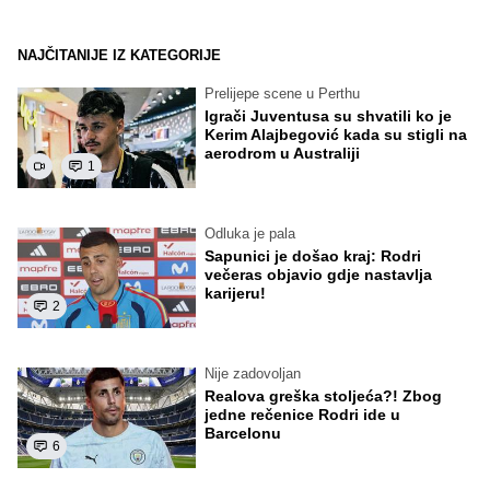
NAJČITANIJE IZ KATEGORIJE
Prelijepe scene u Perthu
Igrači Juventusa su shvatili ko je
Kerim Alajbegović kada su stigli na
aerodrom u Australiji
1
Odluka je pala
Sapunici je došao kraj: Rodri
večeras objavio gdje nastavlja
karijeru!
2
Nije zadovoljan
Realova greška stoljeća?! Zbog
jedne rečenice Rodri ide u
Barcelonu
6