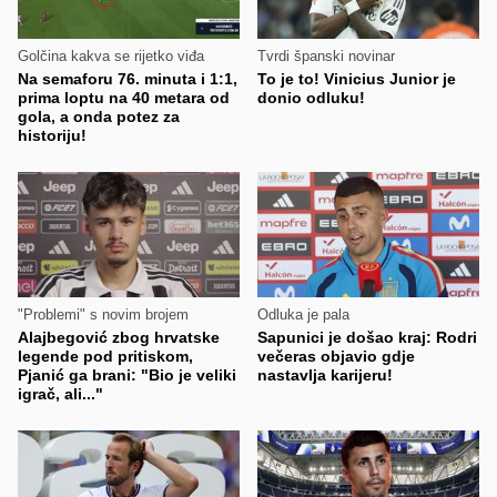
Golčina kakva se rijetko viđa
Tvrdi španski novinar
Na semaforu 76. minuta i 1:1,
To je to! Vinicius Junior je
prima loptu na 40 metara od
donio odluku!
gola, a onda potez za
historiju!
"Problemi" s novim brojem
Odluka je pala
Alajbegović zbog hrvatske
Sapunici je došao kraj: Rodri
legende pod pritiskom,
večeras objavio gdje
Pjanić ga brani: "Bio je veliki
nastavlja karijeru!
igrač, ali..."