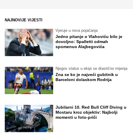
NAJNOVIJE VIJESTI
Vjeruje u nova pojačanja
Jedno pitanje o Vlahoviću bilo je
dovoljno: Spalletti odmah
spomenuo Alajbegovića
Njegov status u ekipi se drastično mijenja
Zna se ko je najveći gubitnik u
Barceloni dolaskom Rodrija
Jubilarni 10. Red Bull Cliff Diving u
Mostaru kroz objektiv: Najbolji
momenti u foto-priči