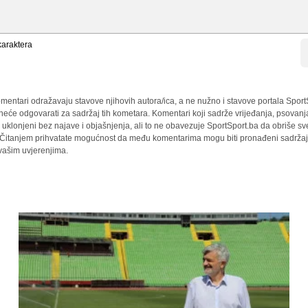
araktera
mentari odražavaju stavove njihovih autora/ica, a ne nužno i stavove portala Sport
 neće odgovarati za sadržaj tih kometara. Komentari koji sadrže vrijeđanja, psovanj
i uklonjeni bez najave i objašnjenja, ali to ne obavezuje SportSport.ba da obriše 
a. Čitanjem prihvatate mogućnost da među komentarima mogu biti pronađeni sadržaji
 vašim uvjerenjima.