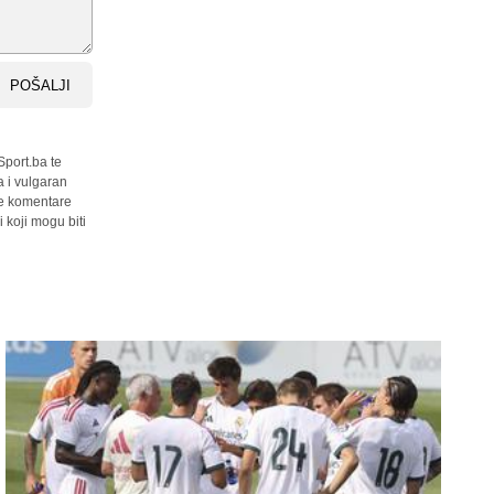
POŠALJI
Sport.ba te
a i vulgaran
sve komentare
 koji mogu biti