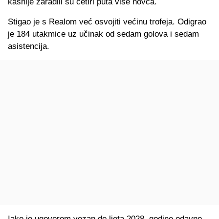
kasnije zaradili su četiri puta više novca.
Stigao je s Realom već osvojiti većinu trofeja. Odigrao
je 184 utakmice uz učinak od sedam golova i sedam
asistencija.
Iako je ugovorom vezan do ljeta 2028. godine odavno