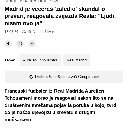
Morao je da demantuje sve
Madrid je večeras 'zaledio' skandal o
prevari, reagovala zvijezda Reala: "Ljudi,
nisam ovo ja"
13.03.26. - 23:46,
Midhat Šljivak
Teme:
Aurelien Tchouameni
Real Madrid
Dodajte SportSport u vaš Google izbor
Francuski fudbaler iz Real Madrida Aurelien
Tchouameni morao je reagovati nakon što se na
društvenim mrežama pojavila poruka u kojoj tvrdi
da je našao djevojku u krevetu s drugim
muškarcem.