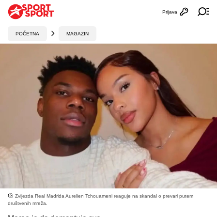
Prijava
Otvori profi
Ot
POČETNA
MAGAZIN
Zvijezda Real Madrida Aurelien Tchouameni reaguje na skandal o prevari putem
društvenih mreža.