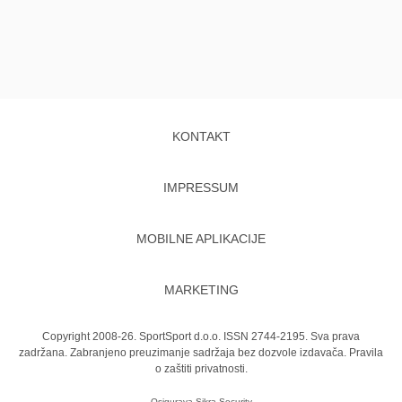
KONTAKT
IMPRESSUM
MOBILNE APLIKACIJE
MARKETING
Copyright 2008-26. SportSport d.o.o. ISSN 2744-2195. Sva prava
zadržana. Zabranjeno preuzimanje sadržaja bez dozvole izdavača.
Pravila
o zaštiti privatnosti.
Osigurava
Sikra Security