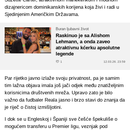
dizajnericom dominikanskih korijena koja živi i radi u
Sjedinjenim Američkim Državama.
Buran ljubavni život
Raskinuo je sa Alishom
Lehmann, a onda zaveo
atraktivnu kćerku apsolutne
legende
1
12.03.26. 23:59
Par rijetko javno izlaže svoju privatnost, pa je samim
tim lažna objava imala još jači odjek među znatiželjnim
korisnicima društvenih mreža. Upravo zato je bilo
važno da fudbaler Reala jasno i brzo stavi do znanja da
je riječ o čistoj izmišljotini.
I dok se u Engleskoj i Španiji sve češće špekuliše o
mogućem transferu u Premier ligu, veznjak pod