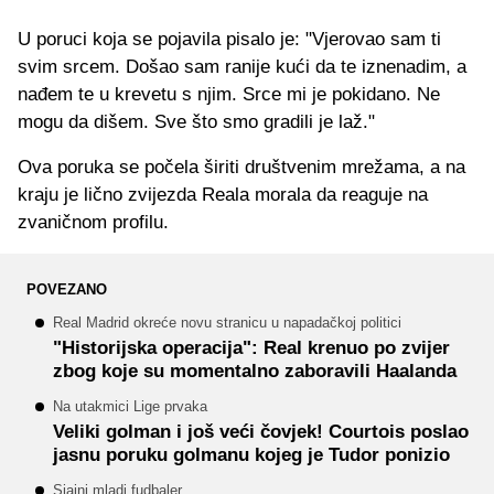
U poruci koja se pojavila pisalo je: "Vjerovao sam ti
svim srcem. Došao sam ranije kući da te iznenadim, a
nađem te u krevetu s njim. Srce mi je pokidano. Ne
mogu da dišem. Sve što smo gradili je laž."
Ova poruka se počela širiti društvenim mrežama, a na
kraju je lično zvijezda Reala morala da reaguje na
zvaničnom profilu.
POVEZANO
Real Madrid okreće novu stranicu u napadačkoj politici
"Historijska operacija": Real krenuo po zvijer
zbog koje su momentalno zaboravili Haalanda
Na utakmici Lige prvaka
Veliki golman i još veći čovjek! Courtois poslao
jasnu poruku golmanu kojeg je Tudor ponizio
Sjajni mladi fudbaler