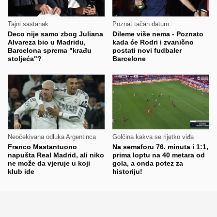
Tajni sastanak
Poznat tačan datum
Deco nije samo zbog Juliana
Dileme više nema - Poznato
Alvareza bio u Madridu,
kada će Rodri i zvanično
Barcelona sprema "krađu
postati novi fudbaler
stoljeća"?
Barcelone
Neočekivana odluka Argentinca
Golčina kakva se rijetko viđa
Franco Mastantuono
Na semaforu 76. minuta i 1:1,
napušta Real Madrid, ali niko
prima loptu na 40 metara od
ne može da vjeruje u koji
gola, a onda potez za
klub ide
historiju!