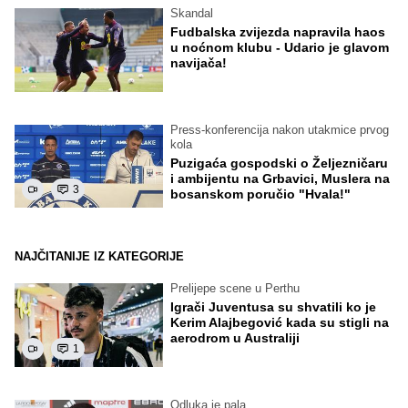
Skandal
Fudbalska zvijezda napravila haos
u noćnom klubu - Udario je glavom
navijača!
Press-konferencija nakon utakmice prvog
kola
Puzigaća gospodski o Željezničaru
i ambijentu na Grbavici, Muslera na
3
bosanskom poručio "Hvala!"
NAJČITANIJE IZ KATEGORIJE
Prelijepe scene u Perthu
Igrači Juventusa su shvatili ko je
Kerim Alajbegović kada su stigli na
aerodrom u Australiji
1
Odluka je pala