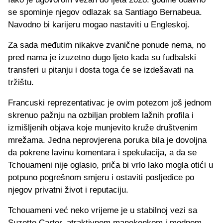
se spominje njegov odlazak sa Santiago Bernabeua.
Navodno bi karijeru mogao nastaviti u Engleskoj.
Za sada međutim nikakve zvanične ponude nema, no
pred nama je izuzetno dugo ljeto kada su fudbalski
transferi u pitanju i dosta toga će se izdešavati na
tržištu.
Francuski reprezentativac je ovim potezom još jednom
skrenuo pažnju na ozbiljan problem lažnih profila i
izmišljenih objava koje munjevito kruže društvenim
mrežama. Jedna neprovjerena poruka bila je dovoljna
da pokrene lavinu komentara i spekulacija, a da se
Tchouameni nije oglasio, priča bi vrlo lako mogla otići u
potpuno pogrešnom smjeru i ostaviti posljedice po
njegov privatni život i reputaciju.
Tchouameni već neko vrijeme je u stabilnoj vezi sa
Suzette Carter, atraktivnom manekenkom i modnom