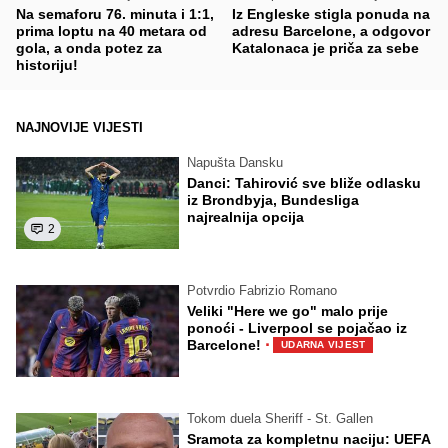
Na semaforu 76. minuta i 1:1,
Iz Engleske stigla ponuda na
prima loptu na 40 metara od
adresu Barcelone, a odgovor
gola, a onda potez za
Katalonaca je priča za sebe
historiju!
NAJNOVIJE VIJESTI
Napušta Dansku
Danci: Tahirović sve bliže odlasku
iz Brondbyja, Bundesliga
najrealnija opcija
2
Potvrdio Fabrizio Romano
Veliki "Here we go" malo prije
ponoći - Liverpool se pojačao iz
·
Barcelone!
UDARNA VIJEST
Tokom duela Sheriff - St. Gallen
Sramota za kompletnu naciju: UEFA