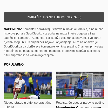
PRIKAŽI STRANICU KOMENTARA (0)
NAPOMENA:
Komentari odražavaju stavove njihovih autora/ica, a ne nužno
i stavove portala SportSport.ba te portal ne može i neće odgovarati za
sadržaj tih kometara. Komentari koji sadrže vrijeđanja, psovanja i vulgaran
riječnik mogu biti uklonjeni bez najave i objašnjenja, ali to ne obavezuje
SportSport.ba da obriše sve komentare koji krše pravila. Čitanjem prihvatate
mogućnost da među komentarima mogu biti pronađeni sadržaji koji mogu
biti u suprotnosti sa vašim uvjerenjima.
POPULARNO
Njegov status u ekipi se drastično
Potpisat će ugovor na dvije godine
mijenja
Manchester City ima novog