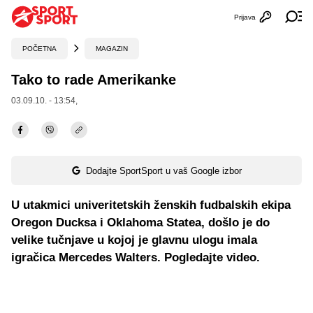
Prijava
Otvori profi
Ot
POČETNA
MAGAZIN
Tako to rade Amerikanke
03.09.10. - 13:54,
Dodajte SportSport u vaš Google izbor
U utakmici univeritetskih ženskih fudbalskih ekipa
Oregon Ducksa i Oklahoma Statea, došlo je do
velike tučnjave u kojoj je glavnu ulogu imala
igračica Mercedes Walters. Pogledajte video.