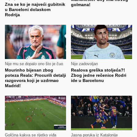
Zna se ko je najveći gubitnik
golmana!
u Barceloni dolaskom
Rodrija
Nije mu se dopalo ono što je čuo
Nije zadovoljan
Mourinho bijesan zbog
Realova greška stoljeća?!
poteza Reala: Procurili detalji
Zbog jedne rečenice Rodri
razgovora koji je uzdrmao
ide u Barcelonu
Madrid!
Golčina kakva se rijetko viđa
Jasna poruka iz Katalonije