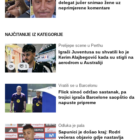
delegat jučer snimao žene uz
neprimjerene komentare
NAJČITANIJE IZ KATEGORIJE
Prelijepe scene u Perthu
Igrači Juventusa su shvatili ko je
Kerim Alajbegović kada su stigli na
aerodrom u Australiji
1
Vratili se u Barcelonu
Flick sinoć održao sastanak, pa
trojici igrača Barcelone saopštio da
napuste pripreme
Odluka je pala
Sapunici je došao kraj: Rodri
večeras objavio gdje nastavlja