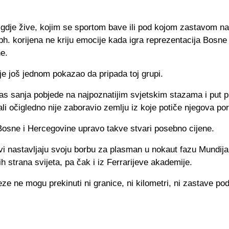
 gdje žive, kojim se sportom bave ili pod kojom zastavom na
i bh. korijena ne kriju emocije kada igra reprezentacija Bosne 
e.
e još jednom pokazao da pripada toj grupi.
s sanja pobjede na najpoznatijim svjetskim stazama i put 
ali očigledno nije zaboravio zemlju iz koje potiče njegova po
Bosne i Hercegovine upravo takve stvari posebno cijene.
i nastavljaju svoju borbu za plasman u nokaut fazu Mundija
ih strana svijeta, pa čak i iz Ferrarijeve akademije.
ze ne mogu prekinuti ni granice, ni kilometri, ni zastave po