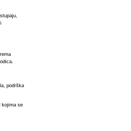
stupaju,
i
prema
rodica.
la, podrška
d kojima se