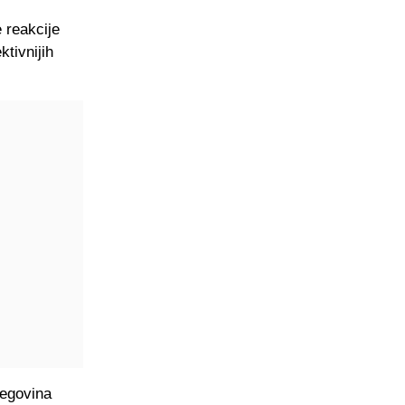
 reakcije
ktivnijih
cegovina