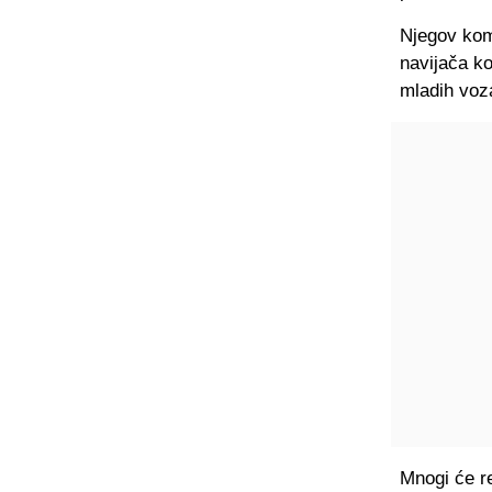
Njegov kom
navijača ko
mladih voz
Mnogi će r