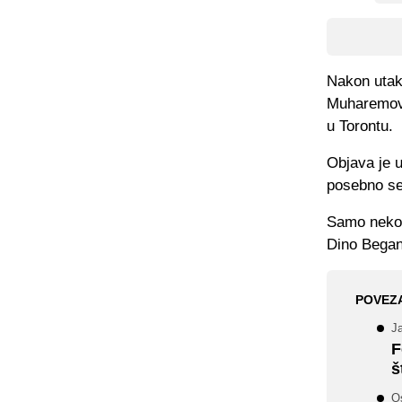
Nakon utak
Muharemović
u Torontu.
Objava je 
posebno se 
Samo nekoli
Dino Began
POVEZ
Ja
F
š
O