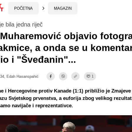
POČETNA
MAGAZIN
e bila jedna riječ
 Muharemović objavio fotogra
akmice, a onda se u komenta
io i "Šveđanin"...
:34,
Edah Hasanspahić
1
 i Hercegovine protiv Kanade (1:1) približio je Zmajev
azu Svjetskog prvenstva, a euforija zbog velikog rezultat
samo navijače i reprezentativce.