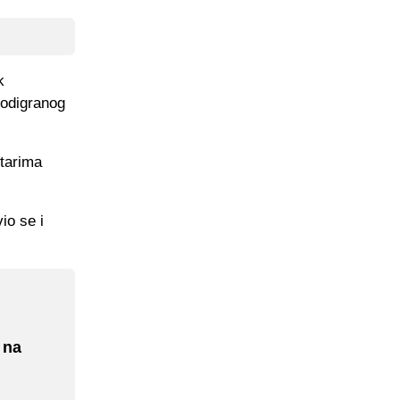
k
 odigranog
ntarima
io se i
 na