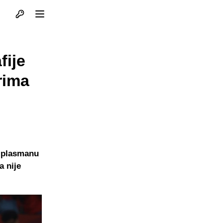
Otvori profil
Otvori meni
fije
rima
e plasmanu
a nije