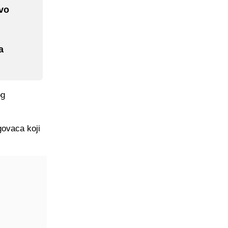
vo
a
og
govaca koji