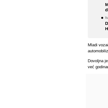
M
d
It
D
H
Mladi vozač
automobili
Dovoljna je
već godina