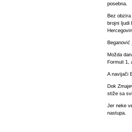
posebna.
Bez obzira
brojni ljud
Hercegovin
Beganović j
Možda dana
Formuli 1, 
A navijači 
Dok Zmajev
stiže sa sv
Jer neke ve
nastupa.