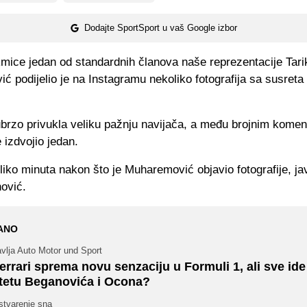
Dodajte SportSport u vaš Google izbor
mice jedan od standardnih članova naše reprezentacije Tari
 podijelio je na Instagramu nekoliko fotografija sa susreta
ubrzo privukla veliku pažnju navijača, a među brojnim kome
izdvojio jedan.
ko minuta nakon što je Muharemović objavio fotografije, jav
ović.
ANO
vlja Auto Motor und Sport
errari sprema novu senzaciju u Formuli 1, ali sve ide
tetu Beganovića i Ocona?
stvarenje sna