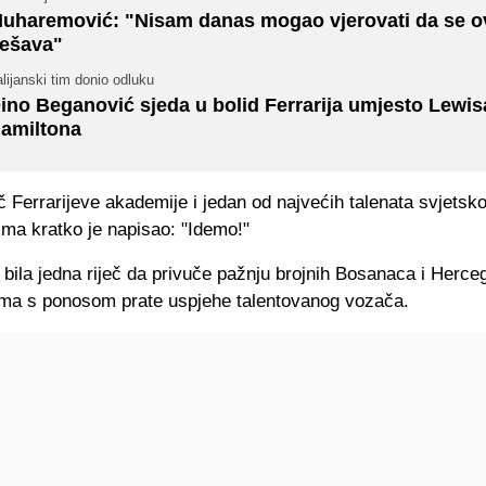
uharemović: "Nisam danas mogao vjerovati da se o
ešava"
alijanski tim donio odluku
ino Beganović sjeda u bolid Ferrarija umjesto Lewis
amiltona
 Ferrarijeve akademije i jedan od najvećih talenata svjetsk
zma kratko je napisao: "Idemo!"
 bila jedna riječ da privuče pažnju brojnih Bosanaca i Herce
ma s ponosom prate uspjehe talentovanog vozača.