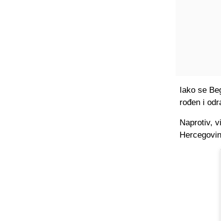
Iako se Be
rođen i odr
Naprotiv, v
Hercegovin