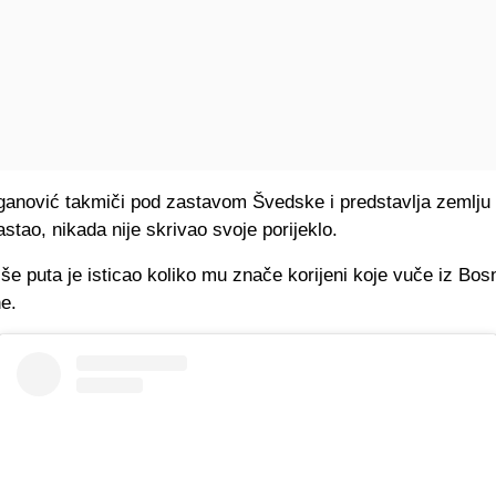
ganović takmiči pod zastavom Švedske i predstavlja zemlju u
astao, nikada nije skrivao svoje porijeklo.
iše puta je isticao koliko mu znače korijeni koje vuče iz Bos
e.