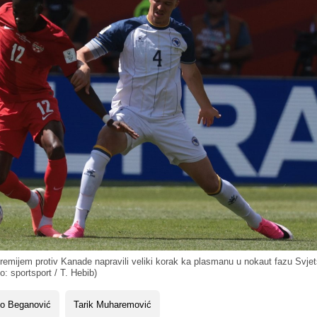
remijem protiv Kanade napravili veliki korak ka plasmanu u nokaut fazu Svje
o: sportsport / T. Hebib)
no Beganović
Tarik Muharemović