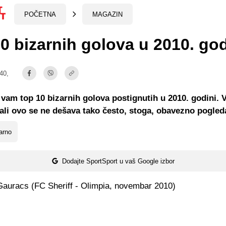
POČETNA
MAGAZIN
0 bizarnih golova u 2010. god
:40,
am top 10 bizarnih golova postignutih u 2010. godini. V
, ali ovo se ne dešava tako često, stoga, obavezno pogleda
arno
Dodajte SportSport u vaš Google izbor
Gauracs (FC Sheriff - Olimpia, novembar 2010)