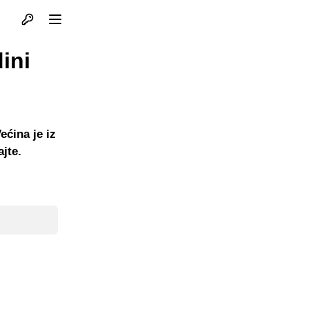
Otvori profil
Otvori meni
ini
ećina je iz
jte.