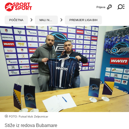
Prijava
Otvori profi
Ot
POČETNA
MALI NOGOMET
PREMIJER LIGA BIH
FOTO: Futsal klub Zeljeznicar
Stiže iz redova Bubamare