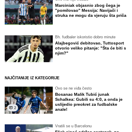
Marciniak objasnio zbog čega je
"pomilovao" Messija: Navijači i
struka ne mogu da vjeruju šta priča
Bh. fudbaler iskoristio dobro minute
Alajbegović debitovao, Tuttosport
otvorio veliko pitanje: "Šta će biti s
njim?"
NAJČITANIJE IZ KATEGORIJE
Ovo se ne viđa često
Bosanac Malik Tubić junak
Schalkea: Gubili su 4:0, a onda je
uslijedio preokret za fudbalske
2
anale!
Vratili se u Barcelonu