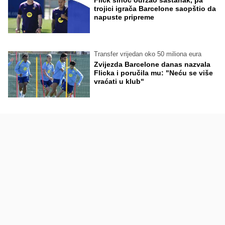
Flick sinoć održao sastanak, pa
trojici igrača Barcelone saopštio da
napuste pripreme
Transfer vrijedan oko 50 miliona eura
Zvijezda Barcelone danas nazvala
Flicka i poručila mu: "Neću se više
vraćati u klub"