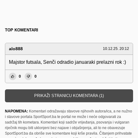
TOP KOMENTARI
alo888
10.12.25. 20:12
Majstor futsala, Senči odradio januaraki prelazni rok :)
0
0
PRIKAŽI STRANICU KOMENTARA (1)
NAPOMENA:
Komentari odražavaju stavove njihovih autora/ica, a ne nužno
i stavove portala SportSport.ba te portal ne može i neće odgovarati za
sadržaj tih kometara. Komentari koji sadrže vrijeđanja, psovanja i vulgaran
riječnik mogu biti uklonjeni bez najave i objašnjenja, ali to ne obavezuje
SportSport.ba da obriše sve komentare koji krše pravila. Čitanjem prihvatate