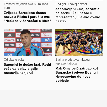
Transfer vrijedan oko 50 miliona
Prvi gol u novoj sezoni
eura
Zaboravljeni Zmaj se vratio
Zvijezda Barcelone danas
na scenu: Želi nazad u
nazvala Flicka i poručila mu:
reprezentaciju, a ako ovako
"Neću se više vraćati u klub"
nastavi...
Odluka je pala
Sjajna predstava mladog
reprezentativca
Sapunici je došao kraj: Rodri
Mak Omerović zatrpao koš
večeras objavio gdje
Bugarske i odveo Bosnu i
nastavlja karijeru!
Hercegovinu do nove
pobjede