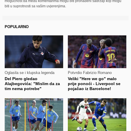
mogućnost da među komentarima mogu biti pronađeni sadržaji koji mogu
biti u suprotnosti sa vašim uvjerenjima.
POPULARNO
Oglasila se i klupska legenda
Potvrdio Fabrizio Romano
Del Piero gledao
Veliki "Here we go" malo
Alajbegovića: "Mislim da za
prije ponoći - Liverpool se
tim nema potrebe"
pojačao iz Barcelone!