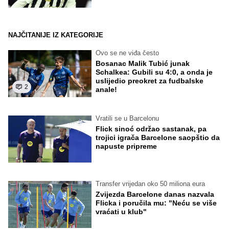
NAJČITANIJE IZ KATEGORIJE
Ovo se ne viđa često
Bosanac Malik Tubić junak
Schalkea: Gubili su 4:0, a onda je
uslijedio preokret za fudbalske
2
anale!
Vratili se u Barcelonu
Flick sinoć održao sastanak, pa
trojici igrača Barcelone saopštio da
napuste pripreme
Transfer vrijedan oko 50 miliona eura
Zvijezda Barcelone danas nazvala
Flicka i poručila mu: "Neću se više
vraćati u klub"