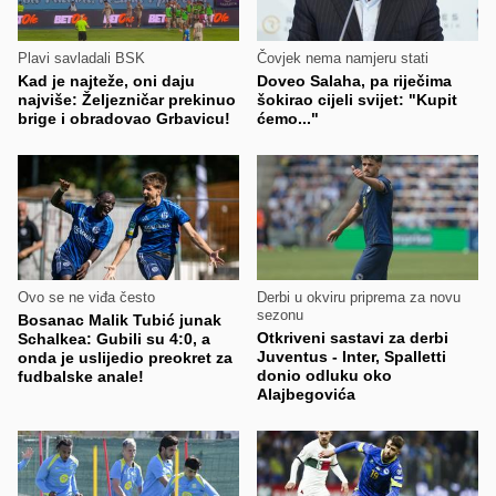
Plavi savladali BSK
Čovjek nema namjeru stati
Kad je najteže, oni daju
Doveo Salaha, pa riječima
najviše: Željezničar prekinuo
šokirao cijeli svijet: "Kupit
brige i obradovao Grbavicu!
ćemo..."
Ovo se ne viđa često
Derbi u okviru priprema za novu
sezonu
Bosanac Malik Tubić junak
Otkriveni sastavi za derbi
Schalkea: Gubili su 4:0, a
Juventus - Inter, Spalletti
onda je uslijedio preokret za
donio odluku oko
fudbalske anale!
Alajbegovića