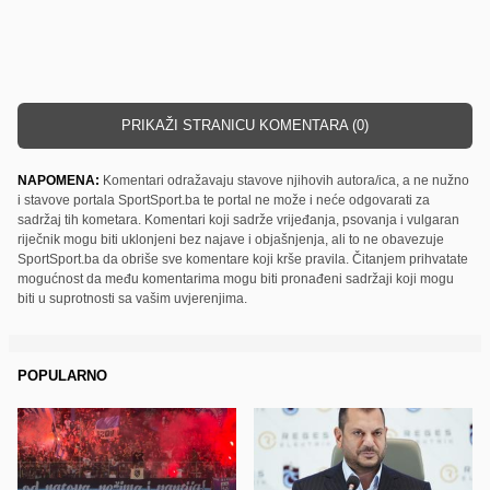
PRIKAŽI STRANICU KOMENTARA (0)
NAPOMENA:
Komentari odražavaju stavove njihovih autora/ica, a ne nužno
i stavove portala SportSport.ba te portal ne može i neće odgovarati za
sadržaj tih kometara. Komentari koji sadrže vrijeđanja, psovanja i vulgaran
riječnik mogu biti uklonjeni bez najave i objašnjenja, ali to ne obavezuje
SportSport.ba da obriše sve komentare koji krše pravila. Čitanjem prihvatate
mogućnost da među komentarima mogu biti pronađeni sadržaji koji mogu
biti u suprotnosti sa vašim uvjerenjima.
POPULARNO