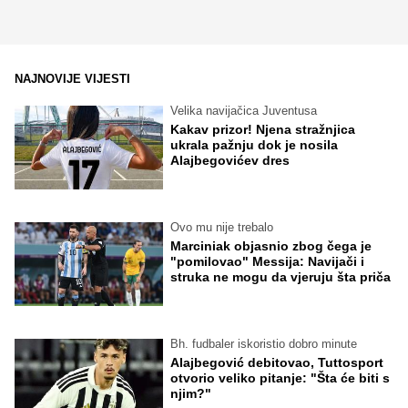
NAJNOVIJE VIJESTI
Velika navijačica Juventusa
Kakav prizor! Njena stražnjica
ukrala pažnju dok je nosila
Alajbegovićev dres
Ovo mu nije trebalo
Marciniak objasnio zbog čega je
"pomilovao" Messija: Navijači i
struka ne mogu da vjeruju šta priča
Bh. fudbaler iskoristio dobro minute
Alajbegović debitovao, Tuttosport
otvorio veliko pitanje: "Šta će biti s
njim?"