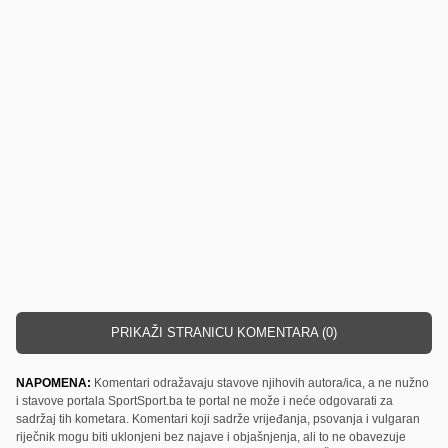
PRIKAŽI STRANICU KOMENTARA (0)
NAPOMENA:
Komentari odražavaju stavove njihovih autora/ica, a ne nužno
i stavove portala SportSport.ba te portal ne može i neće odgovarati za
sadržaj tih kometara. Komentari koji sadrže vrijeđanja, psovanja i vulgaran
riječnik mogu biti uklonjeni bez najave i objašnjenja, ali to ne obavezuje