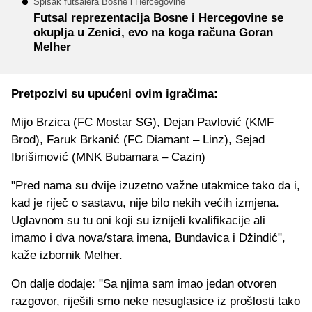
Spisak futsalera Bosne i Hercegovine
Futsal reprezentacija Bosne i Hercegovine se
okuplja u Zenici, evo na koga računa Goran
Melher
Pretpozivi su upućeni ovim igračima:
Mijo Brzica (FC Mostar SG), Dejan Pavlović (KMF
Brod), Faruk Brkanić (FC Diamant – Linz), Sejad
Ibrišimović (MNK Bubamara – Cazin)
"Pred nama su dvije izuzetno važne utakmice tako da i,
kad je riječ o sastavu, nije bilo nekih većih izmjena.
Uglavnom su tu oni koji su iznijeli kvalifikacije ali
imamo i dva nova/stara imena, Bundavica i Džindić",
kaže izbornik Melher.
On dalje dodaje: "Sa njima sam imao jedan otvoren
razgovor, riješili smo neke nesuglasice iz prošlosti tako