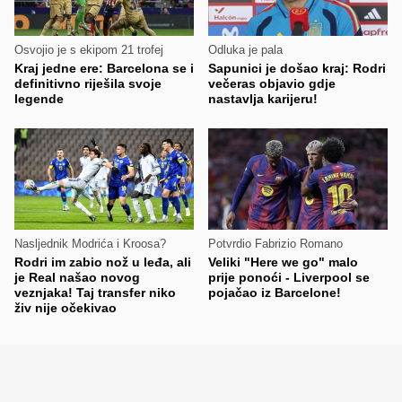
Osvojio je s ekipom 21 trofej
Odluka je pala
Kraj jedne ere: Barcelona se i
Sapunici je došao kraj: Rodri
definitivno riješila svoje
večeras objavio gdje
legende
nastavlja karijeru!
Nasljednik Modrića i Kroosa?
Potvrdio Fabrizio Romano
Rodri im zabio nož u leđa, ali
Veliki "Here we go" malo
je Real našao novog
prije ponoći - Liverpool se
veznjaka! Taj transfer niko
pojačao iz Barcelone!
živ nije očekivao