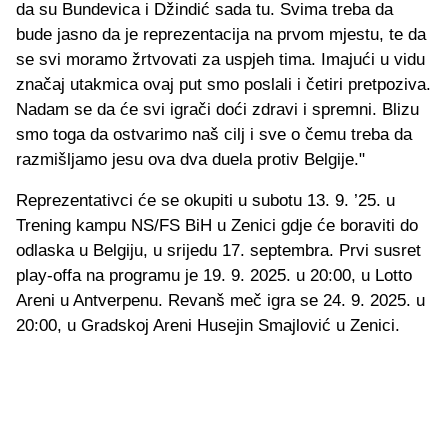
da su Bundevica i Džindić sada tu. Svima treba da
bude jasno da je reprezentacija na prvom mjestu, te da
se svi moramo žrtvovati za uspjeh tima. Imajući u vidu
značaj utakmica ovaj put smo poslali i četiri pretpoziva.
Nadam se da će svi igrači doći zdravi i spremni. Blizu
smo toga da ostvarimo naš cilj i sve o čemu treba da
razmišljamo jesu ova dva duela protiv Belgije."
Reprezentativci će se okupiti u subotu 13. 9. ’25. u
Trening kampu NS/FS BiH u Zenici gdje će boraviti do
odlaska u Belgiju, u srijedu 17. septembra. Prvi susret
play-offa na programu je 19. 9. 2025. u 20:00, u Lotto
Areni u Antverpenu. Revanš meč igra se 24. 9. 2025. u
20:00, u Gradskoj Areni Husejin Smajlović u Zenici.