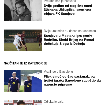
Prerano nas je napustio
Dvije godine od tragične smrti
Dženana Uščuplića, emotivna
objava FK Sarajevo
Dvije utakmice su danas na rasporedu
Sarajevo u Mostaru igra protiv
Radnika, Široki Brijeg na Pecari
dočekuje Slogu iz Doboja
NAJČITANIJE IZ KATEGORIJE
Vratili se u Barcelonu
Flick sinoć održao sastanak, pa
trojici igrača Barcelone saopštio da
napuste pripreme
Odluka je pala