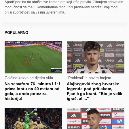
SportSport.ba da obriše sve komentare koji krše pravila. Čitanjem prihvatate
mogućnost da među komentarima mogu biti pronađeni sadržaji koji mogu
biti u suprotnosti sa vašim uvjerenjima.
POPULARNO
Golčina kakva se rijetko viđa
"Problemi" s novim brojem
Na semaforu 76. minuta i 1:1,
Alajbegović zbog hrvatske
prima loptu na 40 metara od
legende pod pritiskom,
gola, a onda potez za
Pjanić ga brani: "Bio je veliki
historiju!
igrač, ali..."