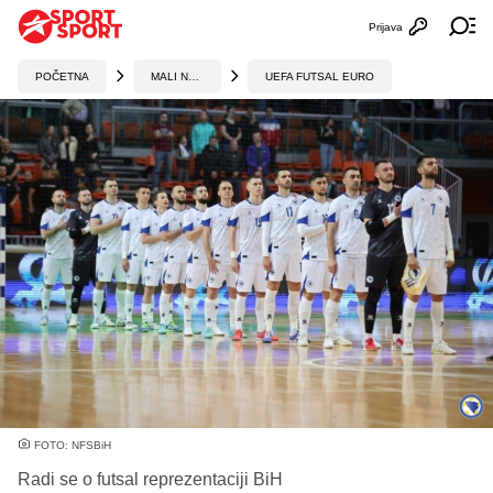
Prijava
Otvori profi
Ot
POČETNA
MALI NOGOMET
UEFA FUTSAL EURO
FOTO: NFSBiH
Radi se o futsal reprezentaciji BiH