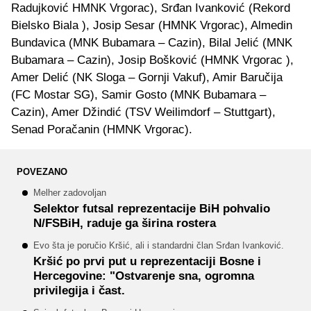
Radujković HMNK Vrgorac), Srđan Ivanković (Rekord
Bielsko Biala ), Josip Sesar (HMNK Vrgorac), Almedin
Bundavica (MNK Bubamara – Cazin), Bilal Jelić (MNK
Bubamara – Cazin), Josip Bošković (HMNK Vrgorac ),
Amer Delić (NK Sloga – Gornji Vakuf), Amir Baručija
(FC Mostar SG), Samir Gosto (MNK Bubamara –
Cazin), Amer Džindić (TSV Weilimdorf – Stuttgart),
Senad Poračanin (HMNK Vrgorac).
POVEZANO
Melher zadovoljan
Selektor futsal reprezentacije BiH pohvalio
N/FSBiH, raduje ga širina rostera
Evo šta je poručio Kršić, ali i standardni član Srđan Ivanković.
Kršić po prvi put u reprezentaciji Bosne i
Hercegovine: "Ostvarenje sna, ogromna
privilegija i čast.