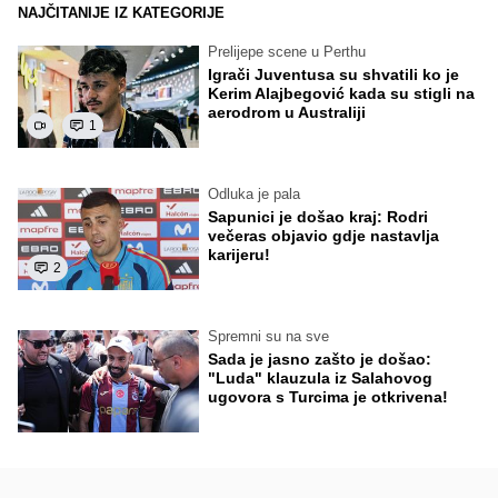
NAJČITANIJE IZ KATEGORIJE
Prelijepe scene u Perthu
Igrači Juventusa su shvatili ko je
Kerim Alajbegović kada su stigli na
aerodrom u Australiji
1
Odluka je pala
Sapunici je došao kraj: Rodri
večeras objavio gdje nastavlja
karijeru!
2
Spremni su na sve
Sada je jasno zašto je došao:
"Luda" klauzula iz Salahovog
ugovora s Turcima je otkrivena!