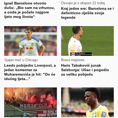
Igrač Barcelone otvorio
Osvojio je s ekipom 21 trofej
dušu: „Bio sam na vrhuncu,
Kraj jedne ere: Barcelona se i
a onda je počelo najgore
definitivno riješila svoje
ljeto mog života“
legende
Sjajan meč u Chicagu
Bravo majstore
Leeds pobijedio Liverpool, a
Haris Tabaković junak
jedan komentar za
Salzburga: Ušao i pogodio
Muharemovića je hit: "On će
za veliku pobjedu
idućeg ljeta..."