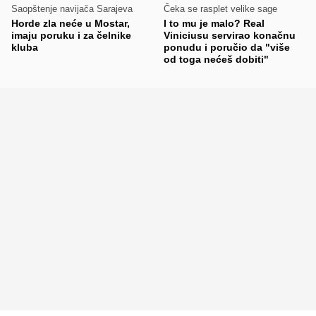
Saopštenje navijača Sarajeva
Čeka se rasplet velike sage
Horde zla neće u Mostar,
I to mu je malo? Real
imaju poruku i za čelnike
Viniciusu servirao konačnu
kluba
ponudu i poručio da "više
od toga nećeš dobiti"