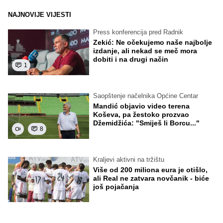
NAJNOVIJE VIJESTI
Press konferencija pred Radnik
Zekić: Ne očekujemo naše najbolje
izdanje, ali nekad se meč mora
dobiti i na drugi način
1
Saopštenje načelnika Općine Centar
Mandić objavio video terena
Koševa, pa žestoko prozvao
Džemidžića: "Smiješ li Borcu..."
8
Kraljevi aktivni na tržištu
Više od 200 miliona eura je otišlo,
ali Real ne zatvara novčanik - biće
još pojačanja