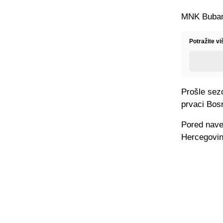
MNK Bubamar
Potražite vi
Prošle sezo
prvaci Bos
Pored naved
Hercegovin