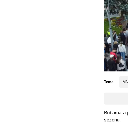
Teme:
MN
Bubamara je
sezonu.