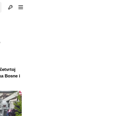
Otvori profil
Otvori meni
e
etvrtoj
aka Bosne i