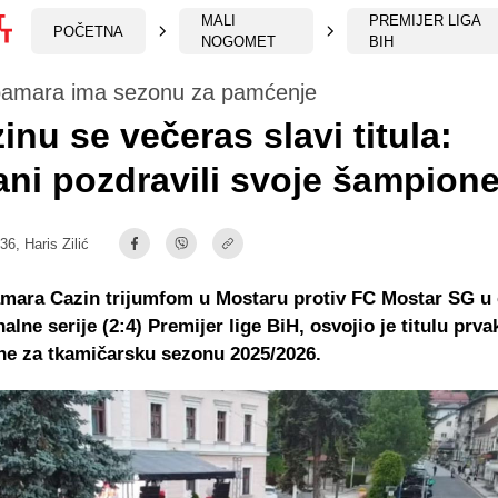
MALI
PREMIJER LIGA
POČETNA
NOGOMET
BIH
amara ima sezonu za pamćenje
inu se večeras slavi titula:
ni pozdravili svoje šampion
:36,
Haris Zilić
ara Cazin trijumfom u Mostaru protiv FC Mostar SG u č
alne serije (2:4) Premijer lige BiH, osvojio je titulu prv
ne za tkamičarsku sezonu 2025/2026.