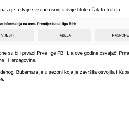
a je u dvije sezone osovjio dvije titule i čak tri trofeja.
še informacija na temu Premijer futsal liga BiH:
VIJESTI
TABELA
RASPOR
ne su bili prvaci Prve lige FBiH, a ove godine osvajači Prmei
ne i Hercegovine.
enog, Bubamara je u sezoni koja je završila osvojila i Kup
e.