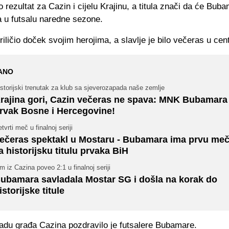
o rezultat za Cazin i cijelu Krajinu, a titula znači da će Bubam
a u futsalu naredne sezone.
riličio doček svojim herojima, a slavlje je bilo večeras u cen
ANO
storijski trenutak za klub sa sjeverozapada naše zemlje
rajina gori, Cazin večeras ne spava: MNK Bubamara 
rvak Bosne i Hercegovine!
tvrti meč u finalnoj seriji
ečeras spektakl u Mostaru - Bubamara ima prvu meč
a historijsku titulu prvaka BiH
m iz Cazina poveo 2:1 u finalnoj seriji
ubamara savladala Mostar SG i došla na korak do
istorijske titule
jadu građa Cazina pozdravilo je futsalere Bubamare.