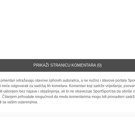
PRIKAŽI STRANICU KOMENTARA (0)
omentari odražavaju stavove njihovih autora/ica, a ne nužno i stavove portala Spor
i neće odgovarati za sadržaj tih kometara. Komentari koji sadrže vrijeđanja, psovan
iti uklonjeni bez najave i objašnjenja, ali to ne obavezuje SportSport.ba da obriše
la. Čitanjem prihvatate mogućnost da među komentarima mogu biti pronađeni sadrža
ti sa vašim uvjerenjima.