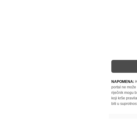
NAPOMENA:
K
portal ne može 
riječnik mogu b
koji krše pravi
biti u suprotnos