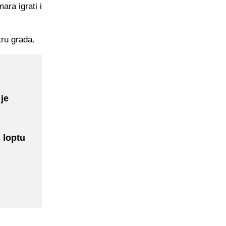
ara igrati i
tru grada.
je
 loptu