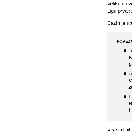
Veliki je ov
Ligu prvak
Cazin je up
POVEZ
Hi
K
p
Če
V
z
Ti
B
h
Više od hil