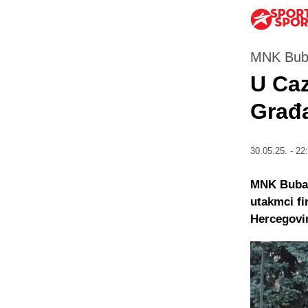
MNK Bub
U Caz
Građa
30.05.25. - 22
MNK Bubam
utakmci fin
Hercegovi