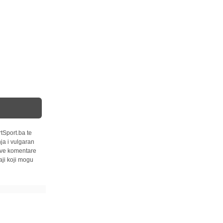
tSport.ba te
ja i vulgaran
 sve komentare
ji koji mogu