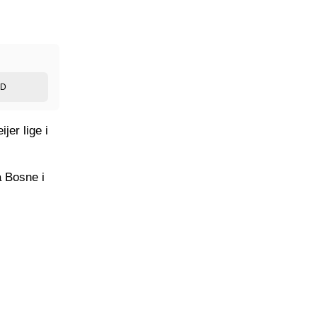
ED
jer lige i
a Bosne i