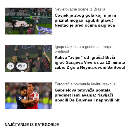
Nevjerovatne scene iz Brazila
Čovjek je zbog gola koji nije ni
priznat mogao izgubiti glavu:
Nestao je pred očima saigrača
Igraju utakmicu u gostima i imaju
prednost
Kakva "zvijer" od igrača! Bivši
igrač Sarajeva Viveros za 12 minuta
6
zabio 2 gola Neymarovom Santosu!
Fotografija pokrenula lavinu reakcija
Gabrielova tetovaža postala
predmet ismijavanja: Navijači
ubacili De Bruynea i napravili hit
NAJČITANIJE IZ KATEGORIJE