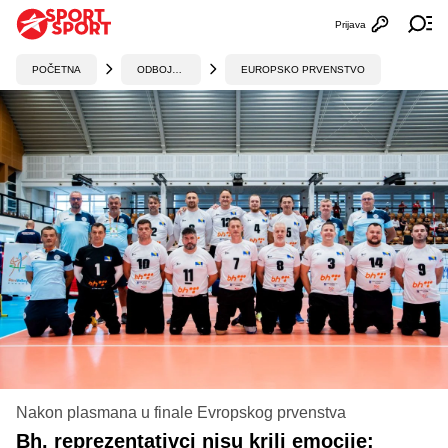
Prijava
Otvori profi
Ot
POČETNA
ODBOJKA
EUROPSKO PRVENSTVO
Nakon plasmana u finale Evropskog prvenstva
Bh. reprezentativci nisu krili emocije: