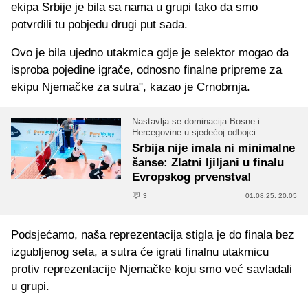
ekipa Srbije je bila sa nama u grupi tako da smo
potvrdili tu pobjedu drugi put sada.
Ovo je bila ujedno utakmica gdje je selektor mogao da
isproba pojedine igrače, odnosno finalne pripreme za
ekipu Njemačke za sutra", kazao je Crnobrnja.
Nastavlja se dominacija Bosne i
Hercegovine u sjedećoj odbojci
Srbija nije imala ni minimalne
šanse: Zlatni ljiljani u finalu
Evropskog prvenstva!
3
01.08.25. 20:05
Podsjećamo, naša reprezentacija stigla je do finala bez
izgubljenog seta, a sutra će igrati finalnu utakmicu
protiv reprezentacije Njemačke koju smo već savladali
u grupi.