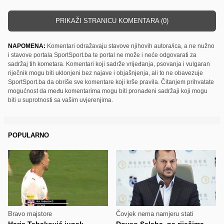
PRIKAŽI STRANICU KOMENTARA (0)
NAPOMENA:
Komentari odražavaju stavove njihovih autora/ica, a ne nužno
i stavove portala SportSport.ba te portal ne može i neće odgovarati za
sadržaj tih kometara. Komentari koji sadrže vrijeđanja, psovanja i vulgaran
riječnik mogu biti uklonjeni bez najave i objašnjenja, ali to ne obavezuje
SportSport.ba da obriše sve komentare koji krše pravila. Čitanjem prihvatate
mogućnost da među komentarima mogu biti pronađeni sadržaji koji mogu
biti u suprotnosti sa vašim uvjerenjima.
POPULARNO
Bravo majstore
Čovjek nema namjeru stati