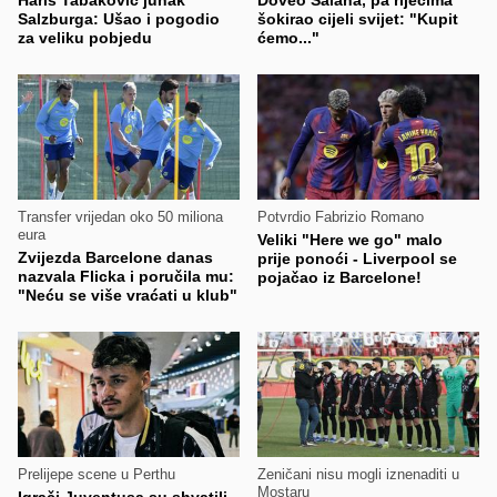
Haris Tabaković junak
Doveo Salaha, pa riječima
Salzburga: Ušao i pogodio
šokirao cijeli svijet: "Kupit
za veliku pobjedu
ćemo..."
Transfer vrijedan oko 50 miliona
Potvrdio Fabrizio Romano
eura
Veliki "Here we go" malo
Zvijezda Barcelone danas
prije ponoći - Liverpool se
nazvala Flicka i poručila mu:
pojačao iz Barcelone!
"Neću se više vraćati u klub"
Prelijepe scene u Perthu
Zeničani nisu mogli iznenaditi u
Mostaru
Igrači Juventusa su shvatili