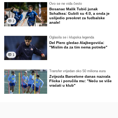
Ovo se ne viđa često
Bosanac Malik Tubić junak
Schalkea: Gubili su 4:0, a onda je
uslijedio preokret za fudbalske
2
anale!
Oglasila se i klupska legenda
Del Piero gledao Alajbegovića:
"Mislim da za tim nema potrebe"
1
Transfer vrijedan oko 50 miliona eura
Zvijezda Barcelone danas nazvala
Flicka i poručila mu: "Neću se više
vraćati u klub"