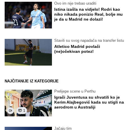
Ovo im nije trebao uraditi
Istina izašla na vidjelo! Rodri kao
niko nikada ponizio Real, bolje mu
je da u Madrid ne dolazi!
Stavili su svog napadača na transfer listu
Atletico Madrid povlači
(ne)očekivan potez!
NAJČITANIJE IZ KATEGORIJE
Prelijepe scene u Perthu
Igrači Juventusa su shvatili ko je
Kerim Alajbegović kada su stigli na
aerodrom u Australiji
1
Jačaju tim