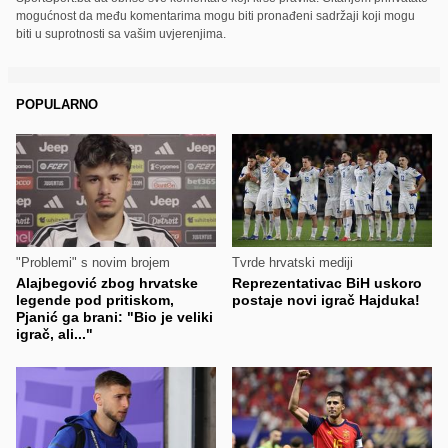
mogućnost da među komentarima mogu biti pronađeni sadržaji koji mogu
biti u suprotnosti sa vašim uvjerenjima.
POPULARNO
"Problemi" s novim brojem
Tvrde hrvatski mediji
Alajbegović zbog hrvatske
Reprezentativac BiH uskoro
legende pod pritiskom,
postaje novi igrač Hajduka!
Pjanić ga brani: "Bio je veliki
igrač, ali..."