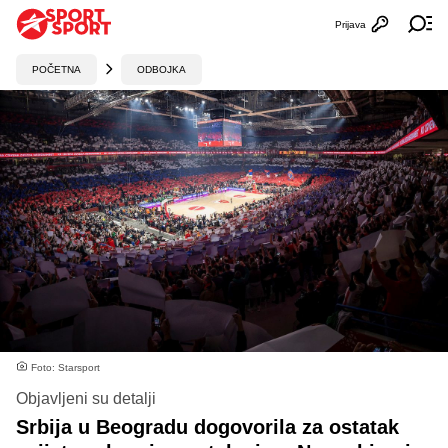
Prijava
Otvori profi
Ot
POČETNA
ODBOJKA
Foto: Starsport
Objavljeni su detalji
Srbija u Beogradu dogovorila za ostatak