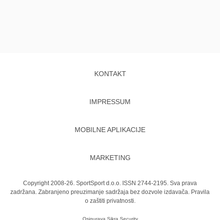
KONTAKT
IMPRESSUM
MOBILNE APLIKACIJE
MARKETING
Copyright 2008-26. SportSport d.o.o. ISSN 2744-2195. Sva prava
zadržana. Zabranjeno preuzimanje sadržaja bez dozvole izdavača.
Pravila
o zaštiti privatnosti.
Osigurava
Sikra Security