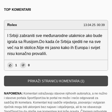
TOP KOMENTARI
Rolex
13.04.25. 00:39
I Srbiji zabraniti sve međunarodne utakmice ako bude
igrala sa Rusijom.Do kada će Srbija sjediti ne na sve
već na tri stolice.Nije mi jasno kako ih Europa i svijet
nisu konačno provalili.
1
0
PRIKAŽI STRANICU KOMENTARA (1)
NAPOMENA:
Komentari odražavaju stavove njihovih autora/ica, a ne nužno
i stavove portala SportSport.ba te portal ne može i neće odgovarati za
sadržaj tih kometara. Komentari koji sadrže vrijeđanja, psovanja i vulgaran
riječnik mogu biti uklonjeni bez najave i objašnjenja, ali to ne obavezuje
SportSport.ba da obriše sve komentare koji krše pravila. Čitanjem prihvatate