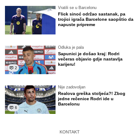
Vratili se u Barcelonu
Flick sinoć održao sastanak, pa
trojici igrača Barcelone saopštio da
napuste pripreme
Odluka je pala
Sapunici je došao kraj: Rodri
večeras objavio gdje nastavlja
karijeru!
2
Nije zadovoljan
Realova greška stoljeća?! Zbog
jedne rečenice Rodri ide u
Barcelonu
6
KONTAKT