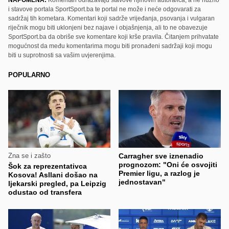
i stavove portala SportSport.ba te portal ne može i neće odgovarati za
sadržaj tih kometara. Komentari koji sadrže vrijeđanja, psovanja i vulgaran
riječnik mogu biti uklonjeni bez najave i objašnjenja, ali to ne obavezuje
SportSport.ba da obriše sve komentare koji krše pravila. Čitanjem prihvatate
mogućnost da među komentarima mogu biti pronađeni sadržaji koji mogu
biti u suprotnosti sa vašim uvjerenjima.
POPULARNO
Zna se i zašto
Carragher sve iznenadio
prognozom: "Oni će osvojiti
Šok za reprezentativca
Premier ligu, a razlog je
Kosova! Asllani došao na
jednostavan"
ljekarski pregled, pa Leipzig
odustao od transfera