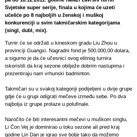
Svjetske super serije, finala u kojima će uzeti
učešće po 8 najboljih u ženskoj i muškoj
konkurenciji u svim takmičarskim kategorijama
(singl, dubl, mix).
Turnir će se održati u kineskom gradu Liu Zhou u
provinciji Guangxi. Nagradni fond je 500.000,00 dolara,
a sigurno je da će učesnici ovog elitnog turnira
iskoristili da kraj sezone obilježe dobrim nastupima i
prezentiraju nam vrhunski badminton.
Takmičari su u svakoj kategoriji podijeljeni u dvije grupe
gdje će u grupi odigrati mečeve između sebe. Po dva
najbolja iz grupe prolaze u polufinale.
Naročito će biti interesantni mečevi u muškom singlu,
Li Čon Vej je dominirao u toku sezone ali pred kraj
godine Lin Dan je igrao sve bolje tako da možemo