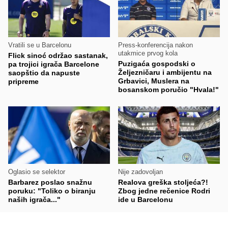
Vratili se u Barcelonu
Press-konferencija nakon
utakmice prvog kola
Flick sinoć održao sastanak,
Puzigaća gospodski o
pa trojici igrača Barcelone
Željezničaru i ambijentu na
saopštio da napuste
Grbavici, Muslera na
pripreme
bosanskom poručio "Hvala!"
Oglasio se selektor
Nije zadovoljan
Barbarez poslao snažnu
Realova greška stoljeća?!
poruku: "Toliko o biranju
Zbog jedne rečenice Rodri
naših igrača..."
ide u Barcelonu