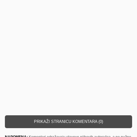
PRIKAŽI STRANICU KOMENTARA (0)
NAPOMENA:
Komentari odražavaju stavove njihovih autora/ica, a ne nužno