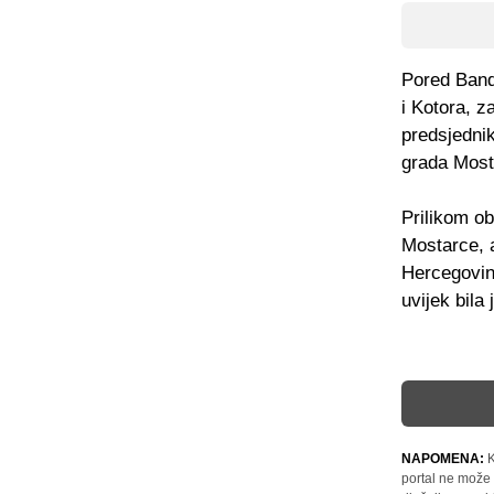
Pored Band
i Kotora, z
predsjednik
grada Most
Prilikom ob
Mostarce, a
Hercegovine
uvijek bila
NAPOMENA:
K
portal ne može 