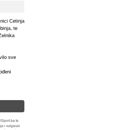
ici Cetinja
binja, te
čelnika
vilo sve
Rođeni
tSport.ba te
ja i vulgaran