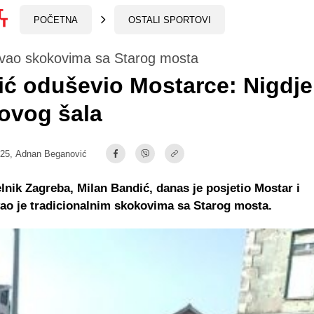
POČETNA
OSTALI SPORTOVI
ovao skokovima sa Starog mosta
ć oduševio Mostarce: Nigdje
ovog šala
:25,
Adnan Beganović
nik Zagreba, Milan Bandić, danas je posjetio Mostar i
ao je tradicionalnim skokovima sa Starog mosta.