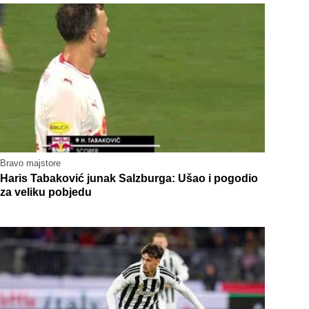
Bravo majstore
Haris Tabaković junak Salzburga: Ušao i pogodio
za veliku pobjedu