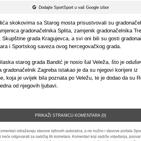
Dodajte SportSport u vaš Google izbor
ića skokovima sa Starog mosta prisustvovali su gradonačeln
amjenica gradonačelnika Splita, zamjenik gradonačelnika Tre
 Skupštine grada Kragujevca, a svi oni bili su gosti gradona
ara i Sportskog saveza ovog hercegovačkog grada.
ilaska starog grada Bandić je nosio šal Veleža, što je oduše
 gradonačelnik Zagreba istakao je da su njegovi korijeni iz
, koja je uvijek bila poznata po Veležu, te je dodao da su 
 jedna od njegovih ljubavi.
PRIKAŽI STRANICU KOMENTARA (0)
omentari odražavaju stavove njihovih autora/ica, a ne nužno i stavove portala Spor
i neće odgovarati za sadržaj tih kometara. Komentari koji sadrže vrijeđanja, psovan