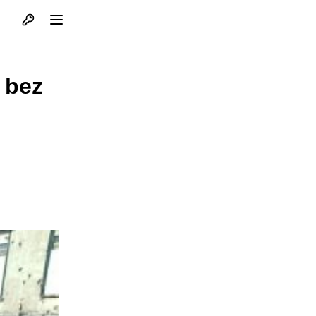
Otvori profil
Otvori meni
 bez