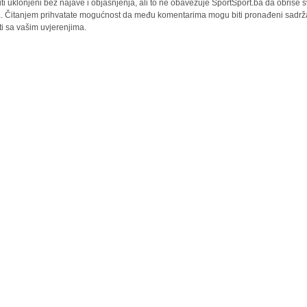
iti uklonjeni bez najave i objašnjenja, ali to ne obavezuje SportSport.ba da obriše
la. Čitanjem prihvatate mogućnost da među komentarima mogu biti pronađeni sadrža
ti sa vašim uvjerenjima.