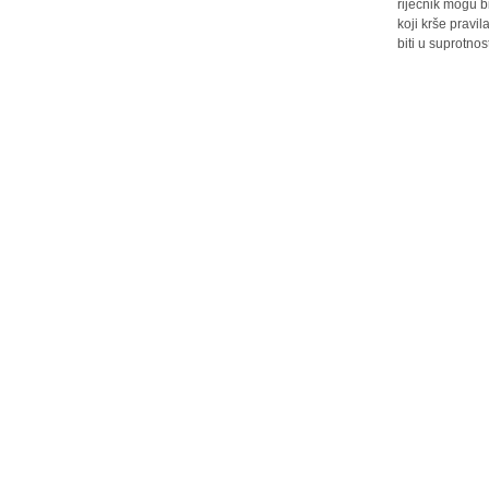
riječnik mogu b
koji krše pravi
biti u suprotnos