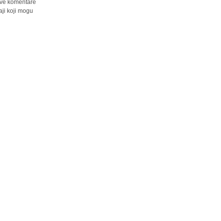
 sve komentare
ji koji mogu