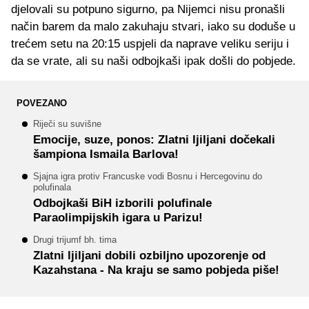
djelovali su potpuno sigurno, pa Nijemci nisu pronašli
način barem da malo zakuhaju stvari, iako su doduše u
trećem setu na 20:15 uspjeli da naprave veliku seriju i
da se vrate, ali su naši odbojkaši ipak došli do pobjede.
POVEZANO
Riječi su suvišne
Emocije, suze, ponos: Zlatni ljiljani dočekali
šampiona Ismaila Barlova!
Sjajna igra protiv Francuske vodi Bosnu i Hercegovinu do
polufinala
Odbojkaši BiH izborili polufinale
Paraolimpijskih igara u Parizu!
Drugi trijumf bh. tima
Zlatni ljiljani dobili ozbiljno upozorenje od
Kazahstana - Na kraju se samo pobjeda piše!