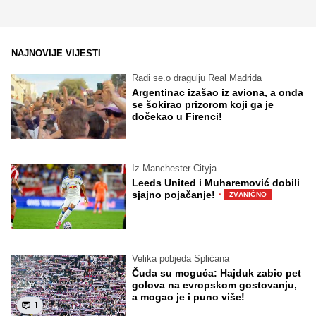
NAJNOVIJE VIJESTI
Radi se.o dragulju Real Madrida
Argentinac izašao iz aviona, a onda
se šokirao prizorom koji ga je
dočekao u Firenci!
Iz Manchester Cityja
Leeds United i Muharemović dobili
·
sjajno pojačanje!
ZVANIČNO
Velika pobjeda Splićana
Čuda su moguća: Hajduk zabio pet
golova na evropskom gostovanju,
a mogao je i puno više!
1