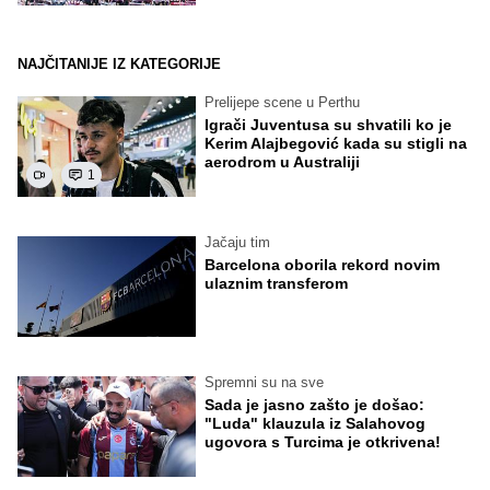
NAJČITANIJE IZ KATEGORIJE
Prelijepe scene u Perthu
Igrači Juventusa su shvatili ko je
Kerim Alajbegović kada su stigli na
aerodrom u Australiji
1
Jačaju tim
Barcelona oborila rekord novim
ulaznim transferom
Spremni su na sve
Sada je jasno zašto je došao:
"Luda" klauzula iz Salahovog
ugovora s Turcima je otkrivena!