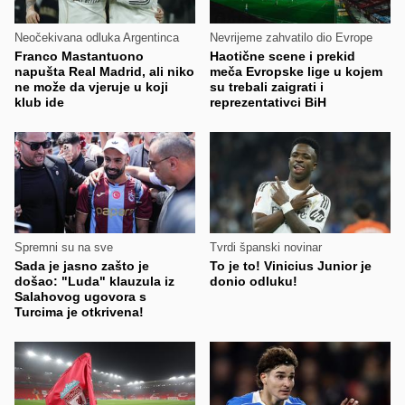
Neočekivana odluka Argentinca
Nevrijeme zahvatilo dio Evrope
Franco Mastantuono
Haotične scene i prekid
napušta Real Madrid, ali niko
meča Evropske lige u kojem
ne može da vjeruje u koji
su trebali zaigrati i
klub ide
reprezentativci BiH
Spremni su na sve
Tvrdi španski novinar
Sada je jasno zašto je
To je to! Vinicius Junior je
došao: "Luda" klauzula iz
donio odluku!
Salahovog ugovora s
Turcima je otkrivena!