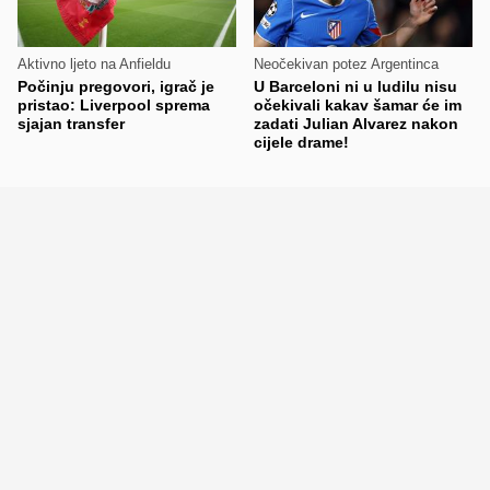
Aktivno ljeto na Anfieldu
Neočekivan potez Argentinca
Počinju pregovori, igrač je
U Barceloni ni u ludilu nisu
pristao: Liverpool sprema
očekivali kakav šamar će im
sjajan transfer
zadati Julian Alvarez nakon
cijele drame!