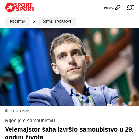
Prijava
Otvori profi
Ot
POČETNA
OSTALI SPORTOVI
FOTO: Chess
Riječ je o samoubistvu
Velemajstor šaha izvršio samoubistvo u 29.
godini života