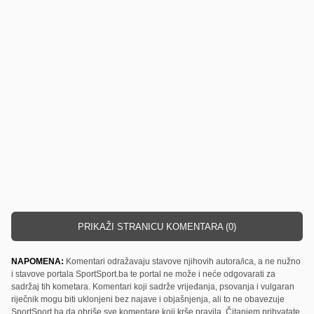
PRIKAŽI STRANICU KOMENTARA (0)
NAPOMENA:
Komentari odražavaju stavove njihovih autora/ica, a ne nužno
i stavove portala SportSport.ba te portal ne može i neće odgovarati za
sadržaj tih kometara. Komentari koji sadrže vrijeđanja, psovanja i vulgaran
riječnik mogu biti uklonjeni bez najave i objašnjenja, ali to ne obavezuje
SportSport.ba da obriše sve komentare koji krše pravila. Čitanjem prihvatate