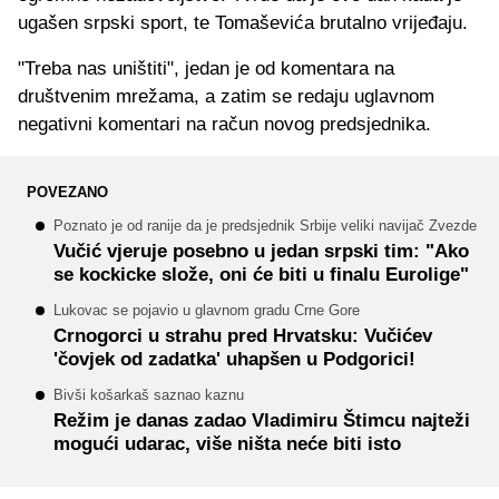
ugašen srpski sport, te Tomaševića brutalno vrijeđaju.
"Treba nas uništiti", jedan je od komentara na
društvenim mrežama, a zatim se redaju uglavnom
negativni komentari na račun novog predsjednika.
POVEZANO
Poznato je od ranije da je predsjednik Srbije veliki navijač Zvezde
Vučić vjeruje posebno u jedan srpski tim: "Ako
se kockicke slože, oni će biti u finalu Eurolige"
Lukovac se pojavio u glavnom gradu Crne Gore
Crnogorci u strahu pred Hrvatsku: Vučićev
'čovjek od zadatka' uhapšen u Podgorici!
Bivši košarkaš saznao kaznu
Režim je danas zadao Vladimiru Štimcu najteži
mogući udarac, više ništa neće biti isto