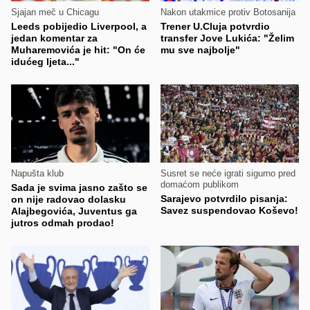
Sjajan meč u Chicagu
Nakon utakmice protiv Botosanija
Leeds pobijedio Liverpool, a
Trener U.Cluja potvrdio
jedan komentar za
transfer Jove Lukića: "Želim
Muharemovića je hit: "On će
mu sve najbolje"
idućeg ljeta..."
Napušta klub
Susret se neće igrati sigurno pred
domaćom publikom
Sada je svima jasno zašto se
Sarajevo potvrdilo pisanja:
on nije radovao dolasku
Savez suspendovao Koševo!
Alajbegovića, Juventus ga
jutros odmah prodao!