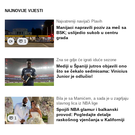
NAJNOVIJE VIJESTI
Najvatreniji navijači Plavih
Manijaci napravili poziv za meč sa
BSK; uslijedio sukob u centru
grada
1
Zna se gdje će igrati iduće sezone
Mediji u Španiji jutros objavili ono
što se čekalo sedmicama: Vinicius
Junior je odlučio!
Bila je sa Mamićem, a sada je u zagrljaju
slavnog lica iz NBA lige
Spojili NBA glamur i balkanski
provod: Pogledajte detalje
1
raskošnog vjenčanja u Kaliforniji