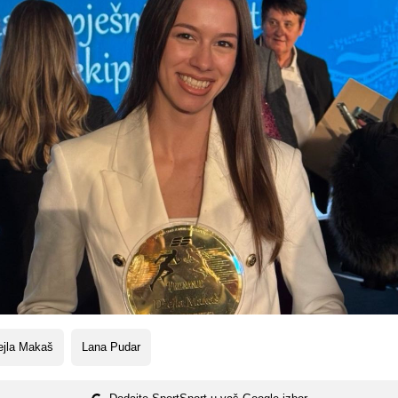
ejla Makaš
Lana Pudar