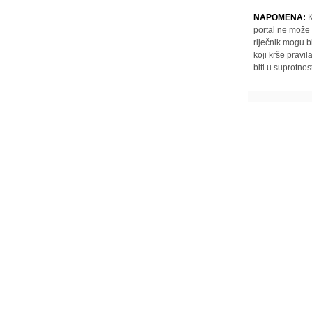
NAPOMENA:
K
portal ne može 
riječnik mogu b
koji krše pravi
biti u suprotnos