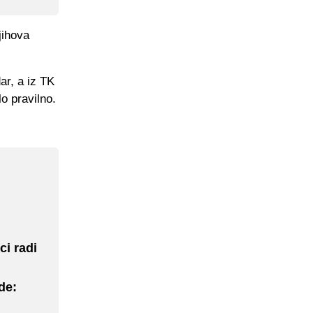
jihova
ar, a iz TK
o pravilno.
ci radi
de: