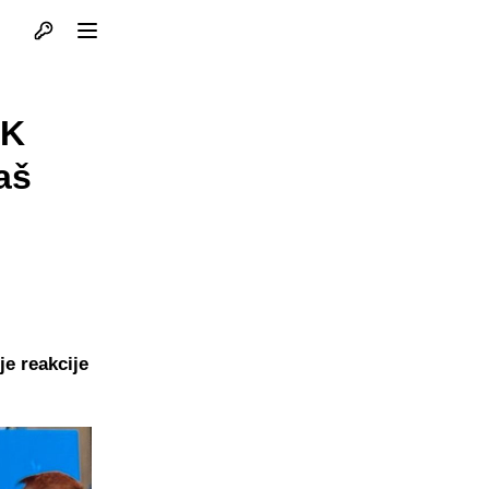
Otvori profil
Otvori meni
TK
aš
je reakcije