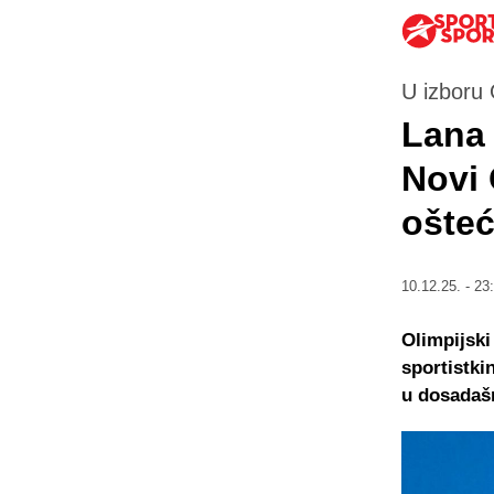
U izboru 
Lana 
Novi 
ošte
10.12.25. - 23
Olimpijski
sportistki
u dosadašn