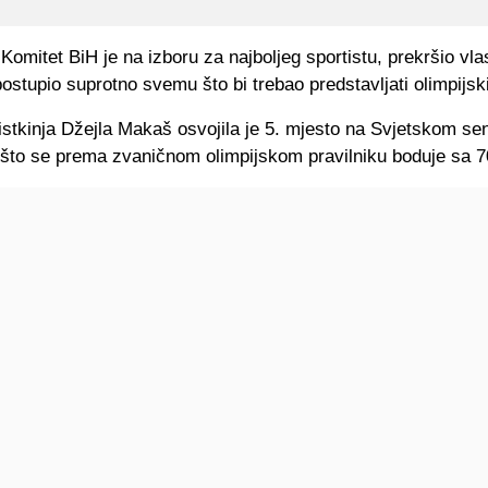
 Komitet BiH je na izboru za najboljeg sportistu, prekršio vlas
 postupio suprotno svemu što bi trebao predstavljati olimpijsk
istkinja Džejla Makaš osvojila je 5. mjesto na Svjetskom s
 što se prema zvaničnom olimpijskom pravilniku boduje sa 