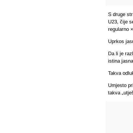
S druge st
U23, čije 
regularno ×
Uprkos jas
Da li je ra
istina jasna
Takva odluk
Umjesto pri
takva „utje