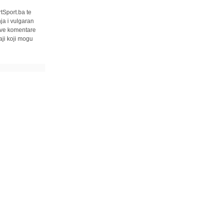
tSport.ba te
ja i vulgaran
 sve komentare
ji koji mogu