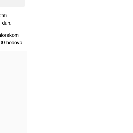
titi
i duh.
eniorskom
700 bodova.