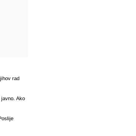
njihov rad
i javno. Ako
oslije