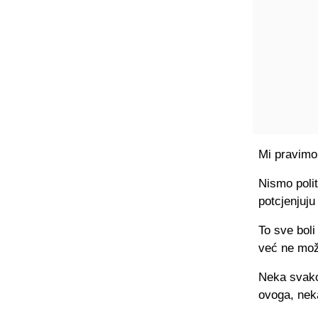
Mi pravimo 
Nismo polit
potcjenjuju 
To sve boli
već ne mož
Neka svako 
ovoga, neka