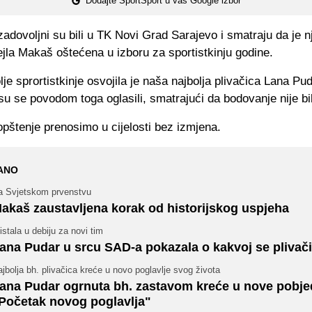
Dodajte SportSport u vaš Google izbor
zadovoljni su bili u TK Novi Grad Sarajevo i smatraju da je n
jla Makaš oštećena u izboru za sportistkinju godine.
olje sprortistkinje osvojila je naša najbolja plivačica Lana Pud
u se povodom toga oglasili, smatrajući da bodovanje nije bil
pštenje prenosimo u cijelosti bez izmjena.
ANO
a Svjetskom prvenstvu
akaš zaustavljena korak od historijskog uspjeha
istala u debiju za novi tim
ana Pudar u srcu SAD-a pokazala o kakvoj se plivači
jbolja bh. plivačica kreće u novo poglavlje svog života
ana Pudar ogrnuta bh. zastavom kreće u nove pobje
Početak novog poglavlja"