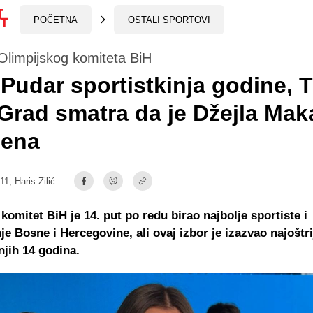
POČETNA
OSTALI SPORTOVI
Olimpijskog komiteta BiH
Pudar sportistkinja godine, 
Grad smatra da je Džejla Mak
ćena
:11,
Haris Zilić
 komitet BiH je 14. put po redu birao najbolje sportiste i
nje Bosne i Hercegovine, ali ovaj izbor je izazvao najoštri
jih 14 godina.