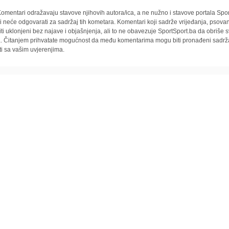
omentari odražavaju stavove njihovih autora/ica, a ne nužno i stavove portala Spor
i neće odgovarati za sadržaj tih kometara. Komentari koji sadrže vrijeđanja, psovan
iti uklonjeni bez najave i objašnjenja, ali to ne obavezuje SportSport.ba da obriše
la. Čitanjem prihvatate mogućnost da među komentarima mogu biti pronađeni sadrža
ti sa vašim uvjerenjima.