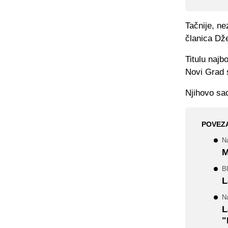
Tačnije, ne
članica Dže
Titulu najb
Novi Grad s
Njihovo sao
POVEZ
N
M
Bl
L
Na
L
"