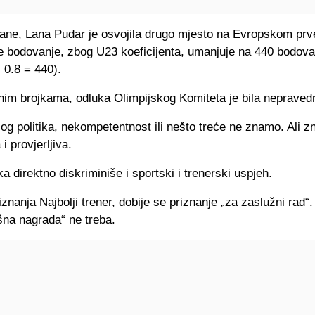
rane, Lana Pudar je osvojila drugo mjesto na Evropskom pr
se bodovanje, zbog U23 koeficijenta, umanjuje na 440 bodova
 0.8 = 440).
nim brojkama, odluka Olimpijskog Komiteta je bila nepraved
zlog politika, nekompetentnost ili nešto treće ne znamo. Ali 
 i provjerljiva.
a direktno diskriminiše i sportski i trenerski uspjeh.
znanja Najbolji trener, dobije se priznanje „za zaslužni rad
šna nagrada“ ne treba.