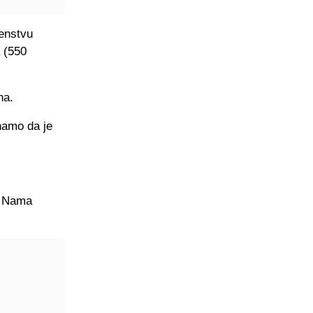
venstvu
 (550
na.
znamo da je
“. Nama