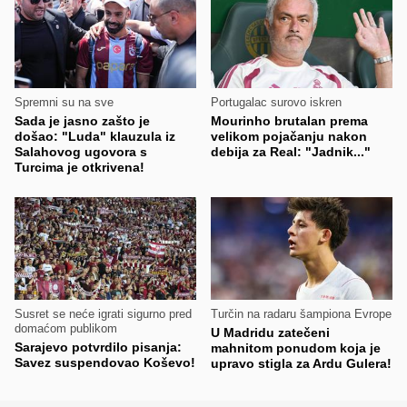
Spremni su na sve
Portugalac surovo iskren
Sada je jasno zašto je
Mourinho brutalan prema
došao: "Luda" klauzula iz
velikom pojačanju nakon
Salahovog ugovora s
debija za Real: "Jadnik..."
Turcima je otkrivena!
Susret se neće igrati sigurno pred
Turčin na radaru šampiona Evrope
domaćom publikom
U Madridu zatečeni
Sarajevo potvrdilo pisanja:
mahnitom ponudom koja je
Savez suspendovao Koševo!
upravo stigla za Ardu Gulera!