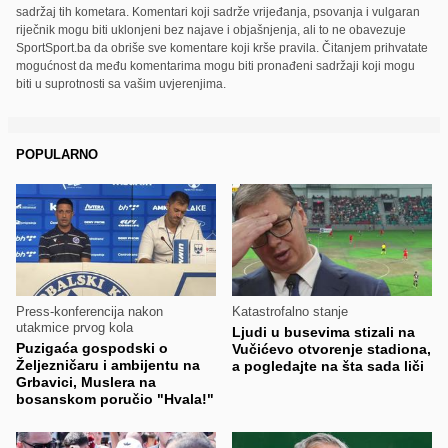
sadržaj tih kometara. Komentari koji sadrže vrijeđanja, psovanja i vulgaran
riječnik mogu biti uklonjeni bez najave i objašnjenja, ali to ne obavezuje
SportSport.ba da obriše sve komentare koji krše pravila. Čitanjem prihvatate
mogućnost da među komentarima mogu biti pronađeni sadržaji koji mogu
biti u suprotnosti sa vašim uvjerenjima.
POPULARNO
Press-konferencija nakon
Katastrofalno stanje
utakmice prvog kola
Ljudi u busevima stizali na
Puzigaća gospodski o
Vučićevo otvorenje stadiona,
Željezničaru i ambijentu na
a pogledajte na šta sada liči
Grbavici, Muslera na
bosanskom poručio "Hvala!"