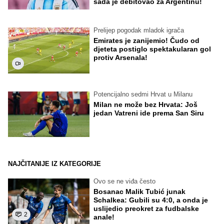
sada je debitovao za Argentinu!
Prelijep pogodak mladok igrača
Emirates je zanijemio! Čudo od
djeteta postiglo spektakularan gol
protiv Arsenala!
Potencijalno sedmi Hrvat u Milanu
Milan ne može bez Hrvata: Još
jedan Vatreni ide prema San Siru
NAJČITANIJE IZ KATEGORIJE
Ovo se ne viđa često
Bosanac Malik Tubić junak
Schalkea: Gubili su 4:0, a onda je
uslijedio preokret za fudbalske
2
anale!