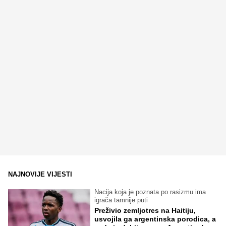
NAJNOVIJE VIJESTI
Nacija koja je poznata po rasizmu ima
igrača tamnije puti
Preživio zemljotres na Haitiju,
usvojila ga argentinska porodica, a