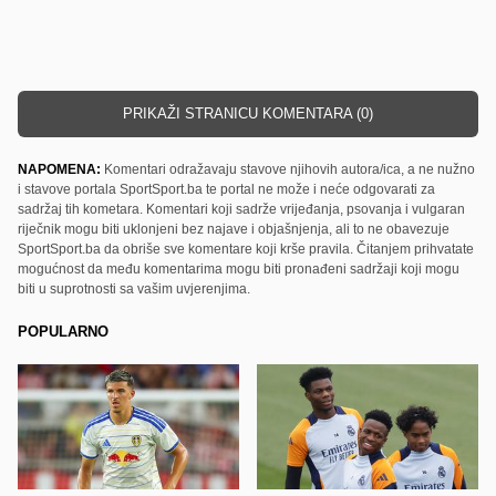
PRIKAŽI STRANICU KOMENTARA (0)
NAPOMENA:
Komentari odražavaju stavove njihovih autora/ica, a ne nužno
i stavove portala SportSport.ba te portal ne može i neće odgovarati za
sadržaj tih kometara. Komentari koji sadrže vrijeđanja, psovanja i vulgaran
riječnik mogu biti uklonjeni bez najave i objašnjenja, ali to ne obavezuje
SportSport.ba da obriše sve komentare koji krše pravila. Čitanjem prihvatate
mogućnost da među komentarima mogu biti pronađeni sadržaji koji mogu
biti u suprotnosti sa vašim uvjerenjima.
POPULARNO