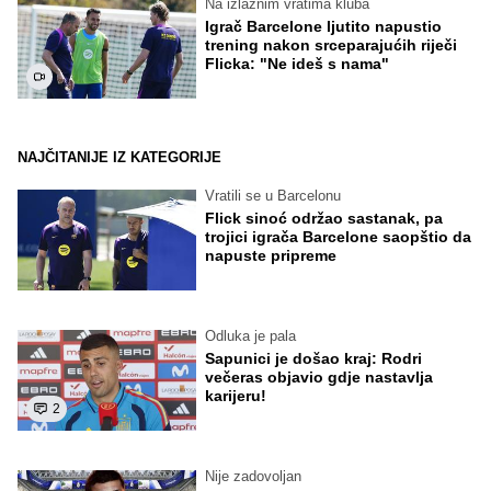
Na izlaznim vratima kluba
Igrač Barcelone ljutito napustio
trening nakon srceparajućih riječi
Flicka: "Ne ideš s nama"
NAJČITANIJE IZ KATEGORIJE
Vratili se u Barcelonu
Flick sinoć održao sastanak, pa
trojici igrača Barcelone saopštio da
napuste pripreme
Odluka je pala
Sapunici je došao kraj: Rodri
večeras objavio gdje nastavlja
karijeru!
2
Nije zadovoljan