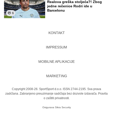
Realova greška stoljeća?! Zbog
jedne rečenice Rodri ide u
Barcelonu
6
KONTAKT
IMPRESSUM
MOBILNE APLIKACIJE
MARKETING
Copyright 2008-26. SportSport d.o.o. ISSN 2744-2195. Sva prava
zadržana. Zabranjeno preuzimanje sadržaja bez dozvole izdavača.
Pravila
o zaštiti privatnosti.
Osigurava
Sikra Security