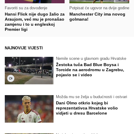
Favoriti su za dovođenje
Potpisat će ugovor na dvije godine
Hansi Flick nije dugo žalio za
Manchester City ima novog
Araujom, već mu je pronašao
golmana!
zamjenu i to u engleskoj
Premier ligi
NAJNOVIJE VIJESTI
Nemile scene u glavnom gradu Hrvatske
Žestoka tuča Bad Blue Boysa i
Torcide na aerodromu u Zagrebu,
pojavio se i video
Možda mu se želja u budućnosti i ostvari
Dani Olmo otkrio kojeg bi
reprezentativca Hrvatske volio
vidjeti u dresu Barcelone