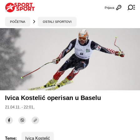
Prijava
Otvori profi
Ot
POČETNA
OSTALI SPORTOVI
Ivica Kostelić operisan u Baselu
21.04.11. - 22:01,
Teme:
Ivica Kostelić