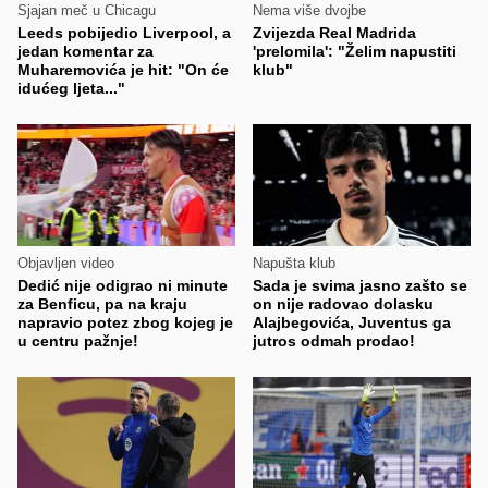
Sjajan meč u Chicagu
Nema više dvojbe
Leeds pobijedio Liverpool, a
Zvijezda Real Madrida
jedan komentar za
'prelomila': "Želim napustiti
Muharemovića je hit: "On će
klub"
idućeg ljeta..."
Objavljen video
Napušta klub
Dedić nije odigrao ni minute
Sada je svima jasno zašto se
za Benficu, pa na kraju
on nije radovao dolasku
napravio potez zbog kojeg je
Alajbegovića, Juventus ga
u centru pažnje!
jutros odmah prodao!