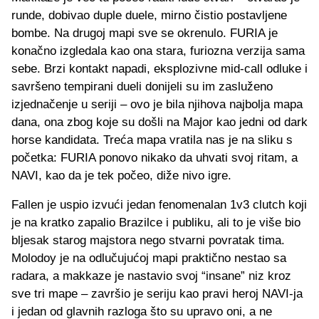
runde, dobivao duple duele, mirno čistio postavljene
bombe. Na drugoj mapi sve se okrenulo. FURIA je
konačno izgledala kao ona stara, furiozna verzija sama
sebe. Brzi kontakt napadi, eksplozivne mid-call odluke i
savršeno tempirani dueli donijeli su im zasluženo
izjednačenje u seriji – ovo je bila njihova najbolja mapa
dana, ona zbog koje su došli na Major kao jedni od dark
horse kandidata. Treća mapa vratila nas je na sliku s
početka: FURIA ponovo nikako da uhvati svoj ritam, a
NAVI, kao da je tek počeo, diže nivo igre.
Fallen je uspio izvući jedan fenomenalan 1v3 clutch koji
je na kratko zapalio Brazilce i publiku, ali to je više bio
bljesak starog majstora nego stvarni povratak tima.
Molodoy je na odlučujućoj mapi praktično nestao sa
radara, a makkaze je nastavio svoj “insane” niz kroz
sve tri mape – završio je seriju kao pravi heroj NAVI-ja
i jedan od glavnih razloga što su upravo oni, a ne