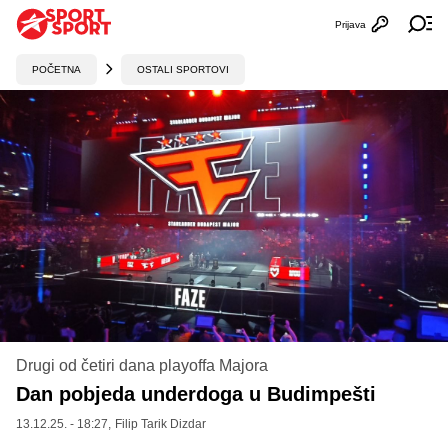
Prijava
Otvori profi
Ot
POČETNA
OSTALI SPORTOVI
Drugi od četiri dana playoffa Majora
Dan pobjeda underdoga u Budimpešti
13.12.25. - 18:27,
Filip Tarik Dizdar