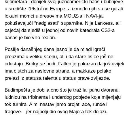
kilometara i donijeli svoj južnoamerički haos i bubnjeve
u središte I16stočne Evrope, a između njih su se gurali
lokalni momci u dresovima MOUZ-a i NAVI-ja,
pokušavajući “nadglasati” suparnike. Nije Lanxess, ali
osjećaj da sjediš u jednoj od novih katedrala CS2-a
danas je bio vrlo realan.
Poslije današnjeg dana jasno je da mladi igrači
preuzimaju veliku scenu, ali i da stare lisice još ne
odustaju. Broky se budi, Fallen je pokazao da još uvijek
ima clutch za naslovne strane, a makkaze polako
prelazi iz statusa talenta u status prave zvijezde.
Budimpešta je dobila ono što je tražila: punu dvoranu,
ludnicu na tribinama i underdog pobjede koje mijenjaju
tok turnira. A mi nastavljamo brojati ace, runde i
fragove – jer najbolji dio ovog Majora tek dolazi.