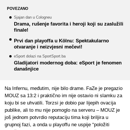
POVEZANO
Sjajan dan u Cologneu
Drama, rušenje favorita i heroji koji su zaslužili
finale!
Prvi dan playoffa u Kölnu: Spektakularno
otvaranje i neizvjesni mečevi!
eSport dolazi na SportSport.ba
Gladijatori modernog doba: eSport je fenomen
današnjice
Na Infernu, međutim, nije bilo drame. FaZe je pregazio
MOUZ sa 13:2 i praktično im nije ostavio ni slamku za
koju bi se uhvatili. Torzsi je dobio par lijepih ovacija
publike, ali to mu nije pomoglo na serveru – MOUZ je
još jednom potvrdio reputaciju tima koji briljira u
grupnoj fazi, a onda u playoffu ne uspije “položiti