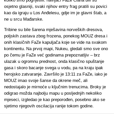
koliko smo pogriješili: navijači FaZe Clana bili su
osjetno glasniji, svaki njihov entry frag pratili su povici
kao da igraju u Los Anđelesu, gdje im je glavni štab, a
ne u srcu Mađarske.
Tribine su bile šarena mješavina norveških dresova,
poljskih zastava zbog frozena, ponekog MOUZ dresa i
onih klasičnih FaZe kapuljača koje se vide na svakom
kontinentu. Na prvoj mapi, Nukeu, gledali smo sve ono
po čemu je FaZe već godinama prepoznatljiv – brz
ulazak u ogromnu prednost, onda klasično spuštanje
gasa i skoro bacanje svega u vodu, pa na kraju ipak
herojsko zatvaranje. Završilo je 13:11 za FaZe, iako je
MOUZ imao svoje šanse da okrene meč, ali
nedostajalo je mirnoće u ključnim trenucima. Broky je
odigrao možda najbolju mapu u posljednjih nekoliko
mjeseci, izgledao je kao preporođen, posebno ako se
sjetimo njegovih oscilacija ranije tokom godine.