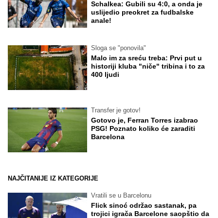
Schalkea: Gubili su 4:0, a onda je
uslijedio preokret za fudbalske
anale!
Sloga se "ponovila"
Malo im za sreću treba: Prvi put u
historiji kluba "niče" tribina i to za
400 ljudi
Transfer je gotov!
Gotovo je, Ferran Torres izabrao
PSG! Poznato koliko će zaraditi
Barcelona
NAJČITANIJE IZ KATEGORIJE
Vratili se u Barcelonu
Flick sinoć održao sastanak, pa
trojici igrača Barcelone saopštio da