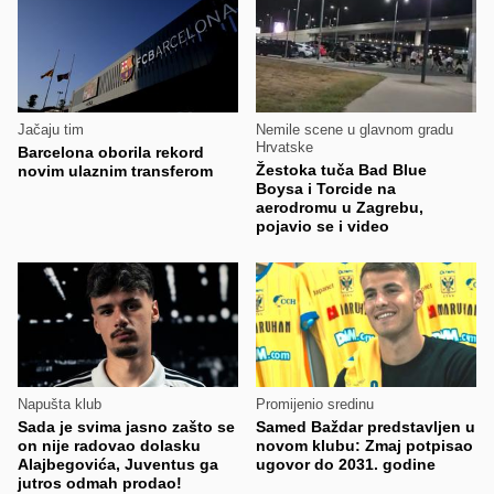
Jačaju tim
Nemile scene u glavnom gradu
Hrvatske
Barcelona oborila rekord
Žestoka tuča Bad Blue
novim ulaznim transferom
Boysa i Torcide na
aerodromu u Zagrebu,
pojavio se i video
Napušta klub
Promijenio sredinu
Sada je svima jasno zašto se
Samed Baždar predstavljen u
on nije radovao dolasku
novom klubu: Zmaj potpisao
Alajbegovića, Juventus ga
ugovor do 2031. godine
jutros odmah prodao!