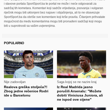
i stavove portala SportSport.ba te portal ne može i neće odgovarati za
sadržaj tih kometara. Komentari koji sadrže vrijeđanja, psovanja i vulgaran
riječnik mogu biti uklonjeni bez najave i objašnjenja, ali to ne obavezuje
SportSport.ba da obriše sve komentare koji krše pravila. Čitanjem prihvatate
mogućnost da među komentarima mogu biti pronađeni sadržaji koji mogu
biti u suprotnosti sa vašim uvjerenjima.
POPULARNO
Nije zadovoljan
Saga kojoj se ne nazire kraj
Realova greška stoljeća?!
Iz Real Madrida jasno
Zbog jedne rečenice Rodri
poručili Arsenalu: "Možete
ide u Barcelonu
dobiti Viniciusa Juniora, ali
ne ispod ove cijene"