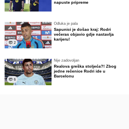
napuste pripreme
Odluka je pala
Sapunici je došao kraj: Rodri
večeras objavio gdje nastavlja
karijeru!
2
Nije zadovoljan
Realova greška stoljeća?! Zbog
jedne rečenice Rodri ide u
Barcelonu
6