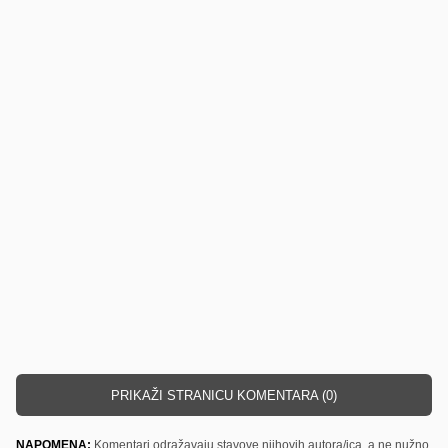
PRIKAŽI STRANICU KOMENTARA (0)
NAPOMENA:
Komentari odražavaju stavove njihovih autora/ica, a ne nužno