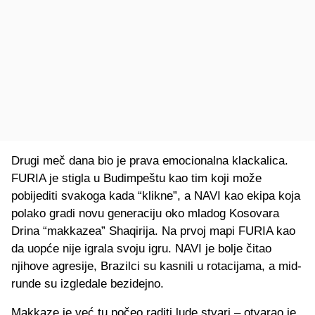
Drugi meč dana bio je prava emocionalna klackalica.
FURIA je stigla u Budimpeštu kao tim koji može
pobijediti svakoga kada “klikne”, a NAVI kao ekipa koja
polako gradi novu generaciju oko mladog Kosovara
Drina “makkazea” Shaqirija. Na prvoj mapi FURIA kao
da uopće nije igrala svoju igru. NAVI je bolje čitao
njihove agresije, Brazilci su kasnili u rotacijama, a mid-
runde su izgledale bezidejno.
Makkaze je već tu počeo raditi lude stvari – otvarao je