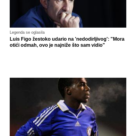
Legenda se oglasila
Luis Figo žestoko udario na 'nedodirljivog': "Mora
otići odmah, ovo je najniže što sam vidio"