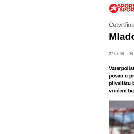
Četvrtfin
Mlado
27.03.08. - 08
Vaterpolis
posao u pr
plivalištu
vrućem baz