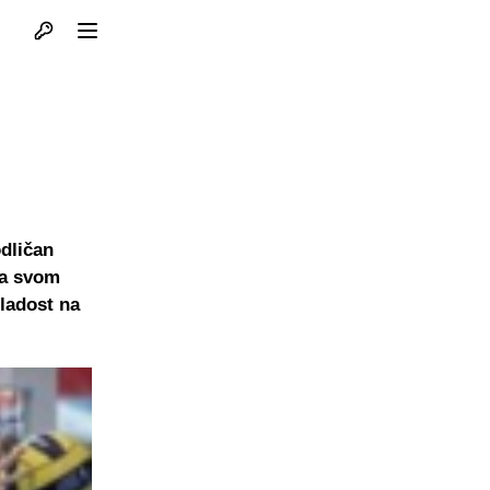
Otvori profil
Otvori meni
odličan
na svom
Mladost na