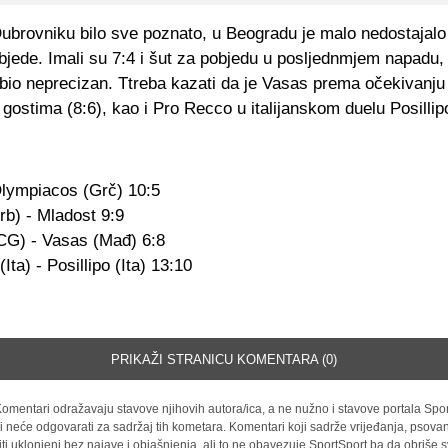
Dubrovniku bilo sve poznato, u Beogradu je malo nedostajalo
jede. Imali su 7:4 i šut za pobjedu u posljednmjem napadu, a
 bio neprecizan. Ttreba kazati da je Vasas prema očekivanju
gostima (8:6), kao i Pro Recco u italijanskom duelu Posillip
lympiacos (Grč) 10:5
rb) - Mladost 9:9
CG) - Vasas (Mađ) 6:8
Ita) - Posillipo (Ita) 13:10
PRIKAŽI STRANICU KOMENTARA (0)
omentari odražavaju stavove njihovih autora/ica, a ne nužno i stavove portala Spor
i neće odgovarati za sadržaj tih kometara. Komentari koji sadrže vrijeđanja, psovan
iti uklonjeni bez najave i objašnjenja, ali to ne obavezuje SportSport.ba da obriše