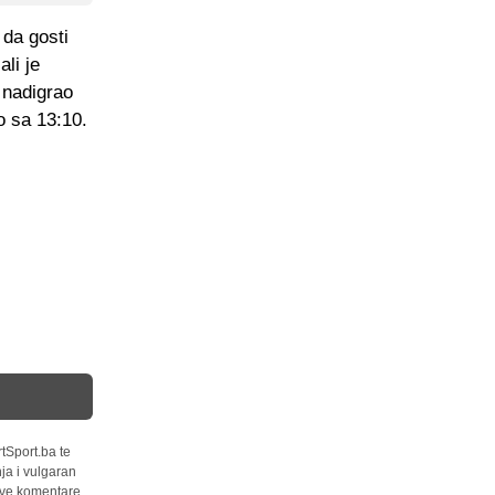
 da gosti
li je
 nadigrao
o sa 13:10.
tSport.ba te
ja i vulgaran
 sve komentare