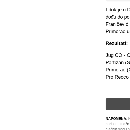
I dok je u 
dođu do pob
Franičević
Primorac u 
Rezultati:
Jug CO - O
Partizan (S
Primorac (
Pro Recco (
NAPOMENA:
K
portal ne može 
riječnik mogu b