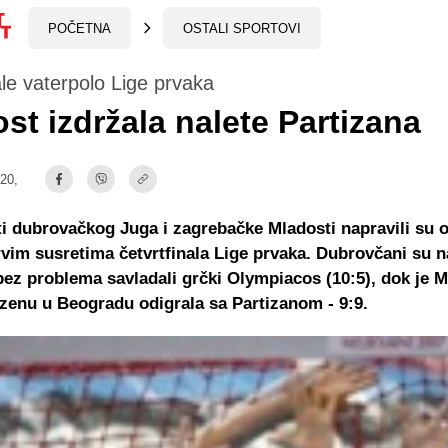
POČETNA
OSTALI SPORTOVI
ale vaterpolo Lige prvaka
st izdržala nalete Partizana
:20,
ti dubrovačkog Juga i zagrebačke Mladosti napravili su 
vim susretima četvrtfinala Lige prvaka. Dubrovčani su 
 bez problema savladali grčki Olympiacos (10:5), dok je 
enu u Beogradu odigrala sa Partizanom - 9:9.