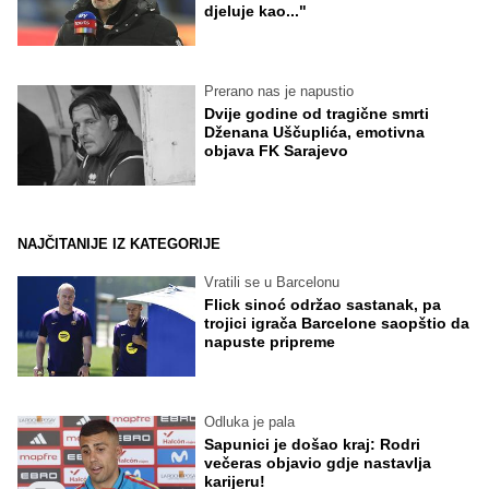
djeluje kao..."
Prerano nas je napustio
Dvije godine od tragične smrti
Dženana Uščuplića, emotivna
objava FK Sarajevo
NAJČITANIJE IZ KATEGORIJE
Vratili se u Barcelonu
Flick sinoć održao sastanak, pa
trojici igrača Barcelone saopštio da
napuste pripreme
Odluka je pala
Sapunici je došao kraj: Rodri
večeras objavio gdje nastavlja
karijeru!