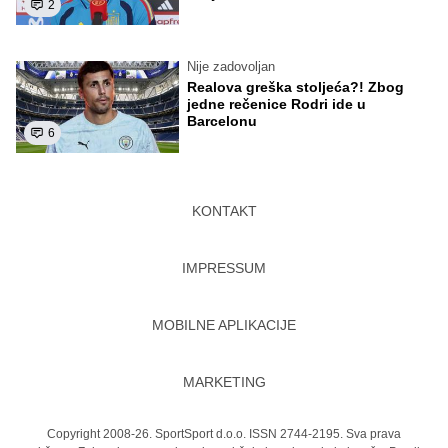
2
Nije zadovoljan
Realova greška stoljeća?! Zbog
jedne rečenice Rodri ide u
Barcelonu
6
KONTAKT
IMPRESSUM
MOBILNE APLIKACIJE
MARKETING
Copyright 2008-26. SportSport d.o.o. ISSN 2744-2195. Sva prava