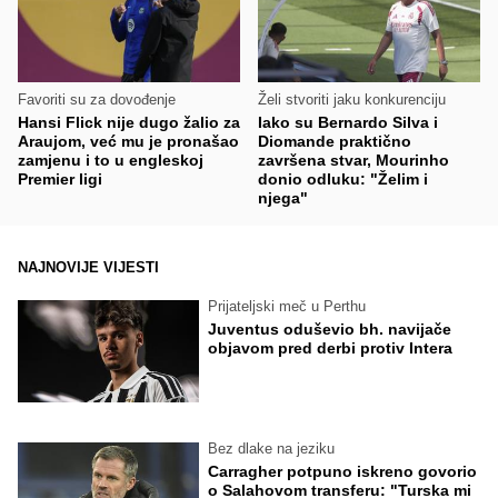
Favoriti su za dovođenje
Želi stvoriti jaku konkurenciju
Hansi Flick nije dugo žalio za
Iako su Bernardo Silva i
Araujom, već mu je pronašao
Diomande praktično
zamjenu i to u engleskoj
završena stvar, Mourinho
Premier ligi
donio odluku: "Želim i
njega"
NAJNOVIJE VIJESTI
Prijateljski meč u Perthu
Juventus oduševio bh. navijače
objavom pred derbi protiv Intera
Bez dlake na jeziku
Carragher potpuno iskreno govorio
o Salahovom transferu: "Turska mi