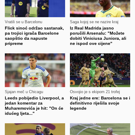
Vratili se u Barcelonu
Saga kojoj se ne nazire kraj
Flick sinoć održao sastanak,
Iz Real Madrida jasno
pa trojici igrača Barcelone
poručili Arsenalu: "Možete
saopštio da napuste
dobiti Viniciusa Juniora, ali
pripreme
ne ispod ove cijene"
Sjajan meč u Chicagu
Osvojio je s ekipom 21 trofej
Leeds pobijedio Liverpool, a
Kraj jedne ere: Barcelona se i
jedan komentar za
definitivno riješila svoje
Muharemovića je hit: "On će
legende
idućeg ljeta..."