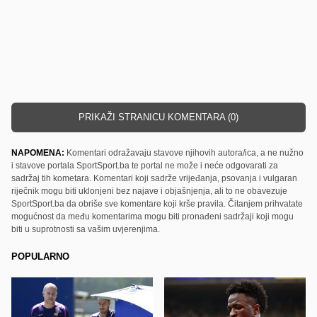
PRIKAŽI STRANICU KOMENTARA (0)
NAPOMENA:
Komentari odražavaju stavove njihovih autora/ica, a ne nužno
i stavove portala SportSport.ba te portal ne može i neće odgovarati za
sadržaj tih kometara. Komentari koji sadrže vrijeđanja, psovanja i vulgaran
riječnik mogu biti uklonjeni bez najave i objašnjenja, ali to ne obavezuje
SportSport.ba da obriše sve komentare koji krše pravila. Čitanjem prihvatate
mogućnost da među komentarima mogu biti pronađeni sadržaji koji mogu
biti u suprotnosti sa vašim uvjerenjima.
POPULARNO