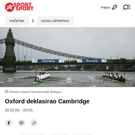
Prijava
Otvori profi
Ot
POČETNA
OSTALI SPORTOVI
Osmerci ispred Hammersmith Bridgea
Oxford deklasirao Cambridge
30.03.08. - 00:05,