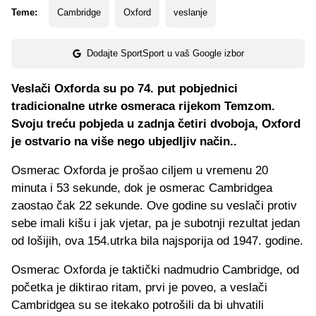
Teme:
Cambridge
Oxford
veslanje
Dodajte SportSport u vaš Google izbor
Veslači Oxforda su po 74. put pobjednici
tradicionalne utrke osmeraca rijekom Temzom.
Svoju treću pobjeda u zadnja četiri dvoboja, Oxford
je ostvario na više nego ubjedljiv način..
Osmerac Oxforda je prošao ciljem u vremenu 20
minuta i 53 sekunde, dok je osmerac Cambridgea
zaostao čak 22 sekunde. Ove godine su veslači protiv
sebe imali kišu i jak vjetar, pa je subotnji rezultat jedan
od lošijih, ova 154.utrka bila najsporija od 1947. godine.
Osmerac Oxforda je taktički nadmudrio Cambridge, od
početka je diktirao ritam, prvi je poveo, a veslači
Cambridgea su se itekako potrošili da bi uhvatili