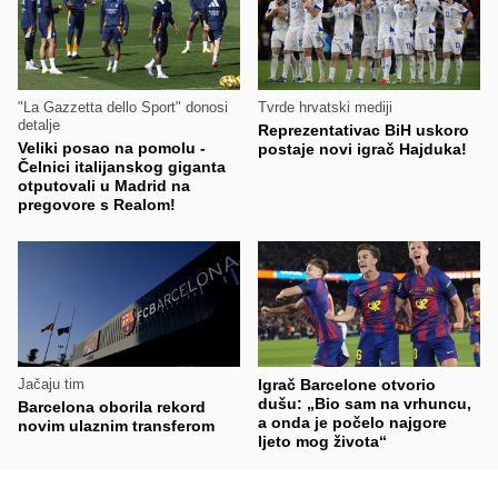
"La Gazzetta dello Sport" donosi
Tvrde hrvatski mediji
detalje
Reprezentativac BiH uskoro
Veliki posao na pomolu -
postaje novi igrač Hajduka!
Čelnici italijanskog giganta
otputovali u Madrid na
pregovore s Realom!
Jačaju tim
Igrač Barcelone otvorio
dušu: „Bio sam na vrhuncu,
Barcelona oborila rekord
a onda je počelo najgore
novim ulaznim transferom
ljeto mog života“