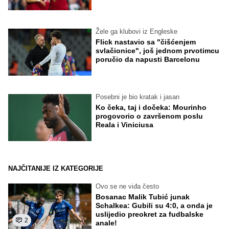
Žele ga klubovi iz Engleske
Flick nastavio sa "čišćenjem
svlačionice", još jednom prvotimcu
poručio da napusti Barcelonu
Posebni je bio kratak i jasan
Ko čeka, taj i dočeka: Mourinho
progovorio o završenom poslu
Reala i Viniciusa
NAJČITANIJE IZ KATEGORIJE
Ovo se ne viđa često
Bosanac Malik Tubić junak
Schalkea: Gubili su 4:0, a onda je
uslijedio preokret za fudbalske
2
anale!