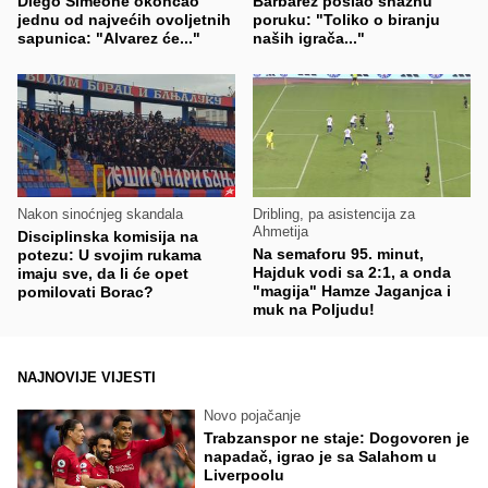
Diego Simeone okončao
Barbarez poslao snažnu
jednu od najvećih ovoljetnih
poruku: "Toliko o biranju
sapunica: "Alvarez će..."
naših igrača..."
Nakon sinoćnjeg skandala
Dribling, pa asistencija za
Ahmetija
Disciplinska komisija na
Na semaforu 95. minut,
potezu: U svojim rukama
Hajduk vodi sa 2:1, a onda
imaju sve, da li će opet
"magija" Hamze Jaganjca i
pomilovati Borac?
muk na Poljudu!
NAJNOVIJE VIJESTI
Novo pojačanje
Trabzanspor ne staje: Dogovoren je
napadač, igrao je sa Salahom u
Liverpoolu