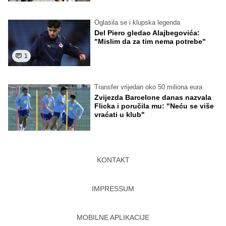
Oglasila se i klupska legenda
Del Piero gledao Alajbegovića:
"Mislim da za tim nema potrebe"
1
Transfer vrijedan oko 50 miliona eura
Zvijezda Barcelone danas nazvala
Flicka i poručila mu: "Neću se više
vraćati u klub"
KONTAKT
IMPRESSUM
MOBILNE APLIKACIJE