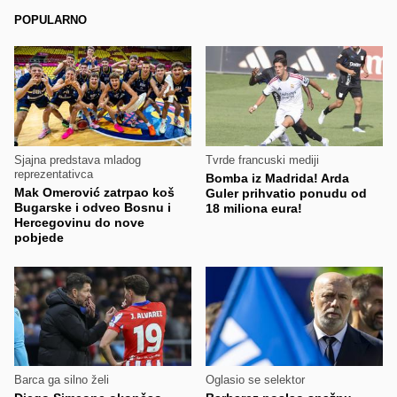
POPULARNO
Sjajna predstava mladog
Tvrde francuski mediji
reprezentativca
Bomba iz Madrida! Arda
Mak Omerović zatrpao koš
Guler prihvatio ponudu od
Bugarske i odveo Bosnu i
18 miliona eura!
Hercegovinu do nove
pobjede
Barca ga silno želi
Oglasio se selektor