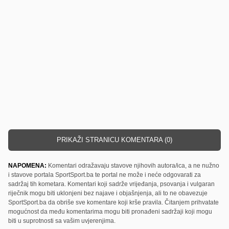
PRIKAŽI STRANICU KOMENTARA (0)
NAPOMENA:
Komentari odražavaju stavove njihovih autora/ica, a ne nužno
i stavove portala SportSport.ba te portal ne može i neće odgovarati za
sadržaj tih kometara. Komentari koji sadrže vrijeđanja, psovanja i vulgaran
riječnik mogu biti uklonjeni bez najave i objašnjenja, ali to ne obavezuje
SportSport.ba da obriše sve komentare koji krše pravila. Čitanjem prihvatate
mogućnost da među komentarima mogu biti pronađeni sadržaji koji mogu
biti u suprotnosti sa vašim uvjerenjima.