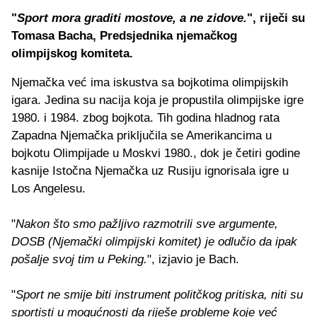
"
Sport mora graditi mostove, a ne zidove.
", riječi su
Tomasa Bacha, Predsjednika njemačkog
olimpijskog komiteta.
Njemačka već ima iskustva sa bojkotima olimpijskih
igara. Jedina su nacija koja je propustila olimpijske igre
1980. i 1984. zbog bojkota. Tih godina hladnog rata
Zapadna Njemačka priključila se Amerikancima u
bojkotu Olimpijade u Moskvi 1980., dok je četiri godine
kasnije Istočna Njemačka uz Rusiju ignorisala igre u
Los Angelesu.
"
Nakon što smo pažljivo razmotrili sve argumente,
DOSB (Njemački olimpijski komitet) je odlučio da ipak
pošalje svoj tim u Peking.
", izjavio je Bach.
"
Sport ne smije biti instrument politčkog pritiska, niti su
sportisti u mogućnosti da riješe probleme koje već