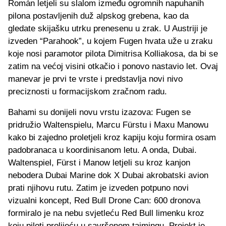
Román letjeli su slalom između ogromnih napuhanih
pilona postavljenih duž alpskog grebena, kao da
gledate skijašku utrku prenesenu u zrak. U Austriji je
izveden “Parahook”, u kojem Fugen hvata uže u zraku
koje nosi paramotor pilota Dimitrisa Kolliakosa, da bi se
zatim na većoj visini otkačio i ponovo nastavio let. Ovaj
manevar je prvi te vrste i predstavlja novi nivo
preciznosti u formacijskom zračnom radu.
Bahami su donijeli novu vrstu izazova: Fugen se
pridružio Waltenspielu, Marcu Fürstu i Maxu Manowu
kako bi zajedno proletjeli kroz kapiju koju formira osam
padobranaca u koordinisanom letu. A onda, Dubai.
Waltenspiel, Fürst i Manow letjeli su kroz kanjon
nebodera Dubai Marine dok X Dubai akrobatski avion
prati njihovu rutu. Zatim je izveden potpuno novi
vizualni koncept, Red Bull Drone Can: 600 dronova
formiralo je na nebu svjetleću Red Bull limenku kroz
koju piloti prolijeću u savršenom tajmingu. Projekt je