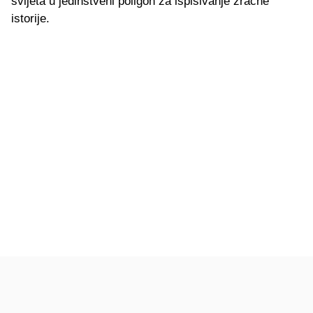
svijeta u jedinstveni poligon za ispisivanje zračne
istorije.