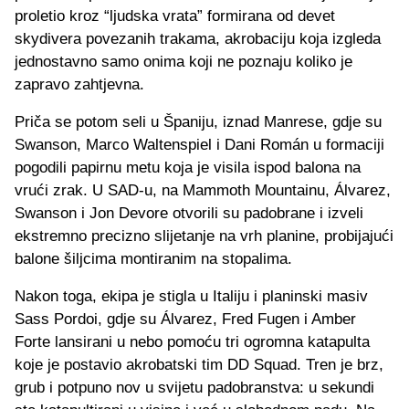
proletio kroz “ljudska vrata” formirana od devet
skydivera povezanih trakama, akrobaciju koja izgleda
jednostavno samo onima koji ne poznaju koliko je
zapravo zahtjevna.
Priča se potom seli u Španiju, iznad Manrese, gdje su
Swanson, Marco Waltenspiel i Dani Román u formaciji
pogodili papirnu metu koja je visila ispod balona na
vrući zrak. U SAD-u, na Mammoth Mountainu, Álvarez,
Swanson i Jon Devore otvorili su padobrane i izveli
ekstremno precizno slijetanje na vrh planine, probijajući
balone šiljcima montiranim na stopalima.
Nakon toga, ekipa je stigla u Italiju i planinski masiv
Sass Pordoi, gdje su Álvarez, Fred Fugen i Amber
Forte lansirani u nebo pomoću tri ogromna katapulta
koje je postavio akrobatski tim DD Squad. Tren je brz,
grub i potpuno nov u svijetu padobranstva: u sekundi