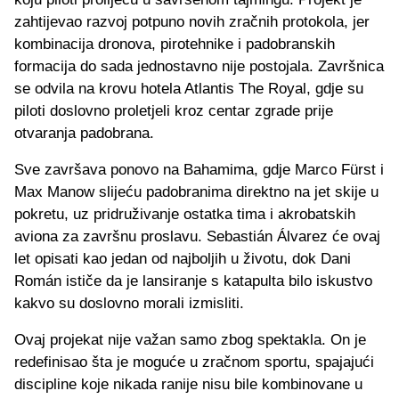
zahtijevao razvoj potpuno novih zračnih protokola, jer
kombinacija dronova, pirotehnike i padobranskih
formacija do sada jednostavno nije postojala. Završnica
se odvila na krovu hotela Atlantis The Royal, gdje su
piloti doslovno proletjeli kroz centar zgrade prije
otvaranja padobrana.
Sve završava ponovo na Bahamima, gdje Marco Fürst i
Max Manow slijeću padobranima direktno na jet skije u
pokretu, uz pridruživanje ostatka tima i akrobatskih
aviona za završnu proslavu. Sebastián Álvarez će ovaj
let opisati kao jedan od najboljih u životu, dok Dani
Román ističe da je lansiranje s katapulta bilo iskustvo
kakvo su doslovno morali izmisliti.
Ovaj projekat nije važan samo zbog spektakla. On je
redefinisao šta je moguće u zračnom sportu, spajajući
discipline koje nikada ranije nisu bile kombinovane u