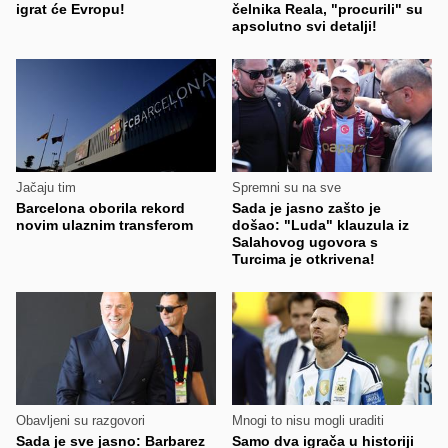
igrat će Evropu!
čelnika Reala, "procurili" su
apsolutno svi detalji!
Jačaju tim
Spremni su na sve
Barcelona oborila rekord
Sada je jasno zašto je
novim ulaznim transferom
došao: "Luda" klauzula iz
Salahovog ugovora s
Turcima je otkrivena!
Obavljeni su razgovori
Mnogi to nisu mogli uraditi
Sada je sve jasno: Barbarez
Samo dva igrača u historiji