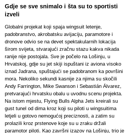
Gdje se sve snimalo i šta su to sportisti
izveli
Globalni projekat koji spaja wingsuit letenje,
padobranstvo, akrobatsku avijaciju, paramotore i
dronove odvio se na devet spektakularnih lokacija
širom svijeta, stvarajući zračnu stazu kakva nikada
ranije nije postojala. Sve je počelo na Lošinju, u
Hrvatskoj, gdje su jet skiji ispuštani iz aviona visoko
iznad Jadrana, spuštajući se padobranom ka površini
mora. Nekoliko sekundi kasnije za njima su skočili
Andy Farrington, Mike Swanson i Sebastián Álvarez,
pretvarajući hrvatsku obalu u uvodnu scenu projekta.
Na istom mjestu, Flying Bulls Alpha Jets kreirali su
gust tunel od dima kroz koji su piloti u wingsuitima
letjeli u gotovo nemogućoj preciznosti, a zatim su
prolazili kroz prstenove koje su u zraku držali
paramotor piloti. Kao završni izazov na Lošinju, trio je