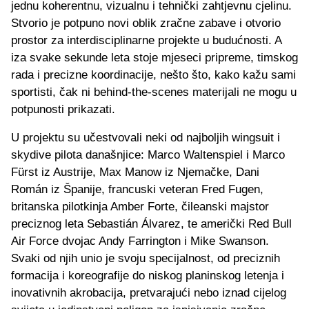
jednu koherentnu, vizualnu i tehnički zahtjevnu cjelinu.
Stvorio je potpuno novi oblik zračne zabave i otvorio
prostor za interdisciplinarne projekte u budućnosti. A
iza svake sekunde leta stoje mjeseci pripreme, timskog
rada i precizne koordinacije, nešto što, kako kažu sami
sportisti, čak ni behind-the-scenes materijali ne mogu u
potpunosti prikazati.
U projektu su učestvovali neki od najboljih wingsuit i
skydive pilota današnjice: Marco Waltenspiel i Marco
Fürst iz Austrije, Max Manow iz Njemačke, Dani
Román iz Španije, francuski veteran Fred Fugen,
britanska pilotkinja Amber Forte, čileanski majstor
preciznog leta Sebastián Álvarez, te američki Red Bull
Air Force dvojac Andy Farrington i Mike Swanson.
Svaki od njih unio je svoju specijalnost, od preciznih
formacija i koreografije do niskog planinskog letenja i
inovativnih akrobacija, pretvarajući nebo iznad cijelog