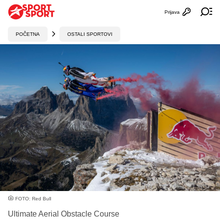
Prijava
Otvori profi
Ot
POČETNA
OSTALI SPORTOVI
FOTO: Red Bull
Ultimate Aerial Obstacle Course