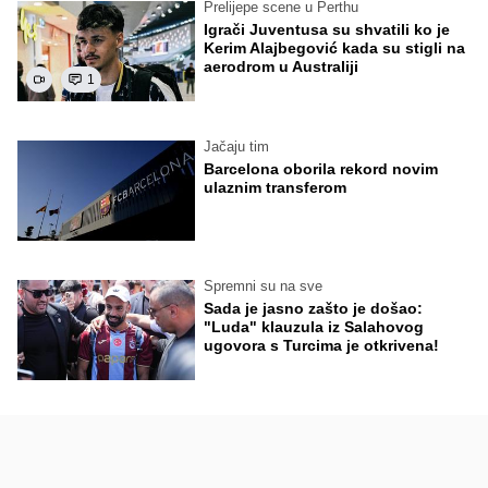
Prelijepe scene u Perthu
Igrači Juventusa su shvatili ko je
Kerim Alajbegović kada su stigli na
aerodrom u Australiji
1
Jačaju tim
Barcelona oborila rekord novim
ulaznim transferom
Spremni su na sve
Sada je jasno zašto je došao:
"Luda" klauzula iz Salahovog
ugovora s Turcima je otkrivena!