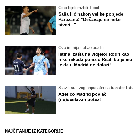
Crno-bijeli razbili Tobol
Saša Ilić nakon velike pobjede
Partizana: "Dešavaju se neke
stvari..."
Ovo im nije trebao uraditi
Istina izašla na vidjelo! Rodri kao
niko nikada ponizio Real, bolje mu
je da u Madrid ne dolazi!
Stavili su svog napadača na transfer listu
Atletico Madrid povlači
(ne)očekivan potez!
NAJČITANIJE IZ KATEGORIJE