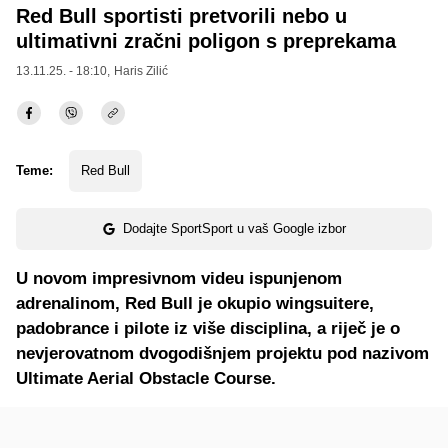
Red Bull sportisti pretvorili nebo u
ultimativni zračni poligon s preprekama
13.11.25. - 18:10,
Haris Zilić
Teme:
Red Bull
Dodajte SportSport u vaš Google izbor
U novom impresivnom videu ispunjenom
adrenalinom, Red Bull je okupio wingsuitere,
padobrance i pilote iz više disciplina, a riječ je o
nevjerovatnom dvogodišnjem projektu pod nazivom
Ultimate Aerial Obstacle Course.