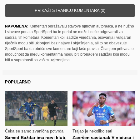
PRIKAŽI STRANICU KOMENTARA (0)
NAPOMENA:
Komentari odražavaju stavove njihovih autora/ica, a ne nužno
i stavove portala SportSport.ba te portal ne može i neće odgovarati za
sadržaj tih kometara. Komentari koji sadrže vrijeđanja, psovanja i vulgaran
riječnik mogu biti uklonjeni bez najave i objašnjenja, ali to ne obavezuje
SportSport.ba da obriše sve komentare koji krše pravila. Čitanjem prihvatate
mogućnost da među komentarima mogu biti pronađeni sadržaji koji mogu
biti u suprotnosti sa vašim uvjerenjima.
POPULARNO
Čeka se samo zvanična potvrda
Trajao je nekoliko sati
Samed Baždar ima novi klub,
Završen sastanak Viniciusa i