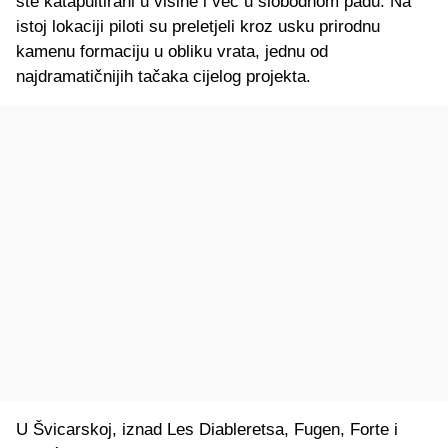
ste katapultirani u visine i već u slobodnom padu. Na
istoj lokaciji piloti su preletjeli kroz usku prirodnu
kamenu formaciju u obliku vrata, jednu od
najdramatičnijih tačaka cijelog projekta.
U Švicarskoj, iznad Les Diableretsa, Fugen, Forte i