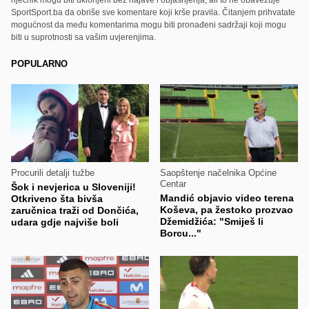
SportSport.ba da obriše sve komentare koji krše pravila. Čitanjem prihvatate
mogućnost da među komentarima mogu biti pronađeni sadržaji koji mogu
biti u suprotnosti sa vašim uvjerenjima.
POPULARNO
Procurili detalji tužbe
Saopštenje načelnika Općine
Centar
Šok i nevjerica u Sloveniji!
Mandić objavio video terena
Otkriveno šta bivša
Koševa, pa žestoko prozvao
zaručnica traži od Dončića,
Džemidžića: "Smiješ li
udara gdje najviše boli
Borcu..."