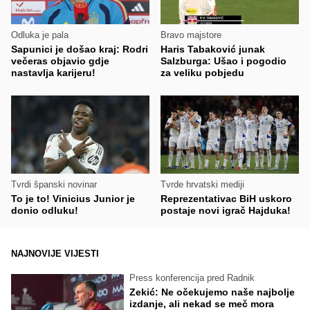
Odluka je pala
Bravo majstore
Sapunici je došao kraj: Rodri
Haris Tabaković junak
večeras objavio gdje
Salzburga: Ušao i pogodio
nastavlja karijeru!
za veliku pobjedu
Tvrdi španski novinar
Tvrde hrvatski mediji
To je to! Vinicius Junior je
Reprezentativac BiH uskoro
donio odluku!
postaje novi igrač Hajduka!
NAJNOVIJE VIJESTI
Press konferencija pred Radnik
Zekić: Ne očekujemo naše najbolje
izdanje, ali nekad se meč mora