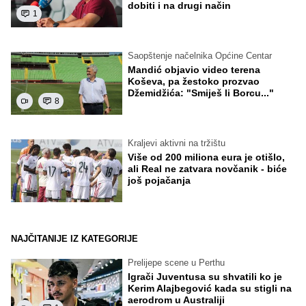
dobiti i na drugi način
1
Saopštenje načelnika Općine Centar
Mandić objavio video terena
Koševa, pa žestoko prozvao
Džemidžića: "Smiješ li Borcu..."
8
Kraljevi aktivni na tržištu
Više od 200 miliona eura je otišlo,
ali Real ne zatvara novčanik - biće
još pojačanja
NAJČITANIJE IZ KATEGORIJE
Prelijepe scene u Perthu
Igrači Juventusa su shvatili ko je
Kerim Alajbegović kada su stigli na
aerodrom u Australiji