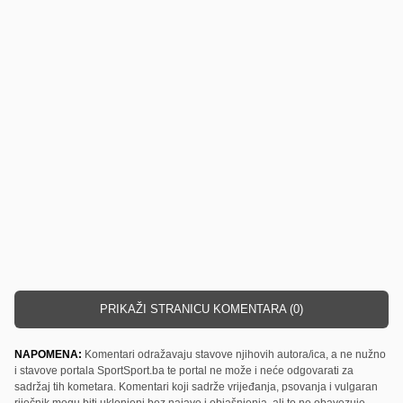
PRIKAŽI STRANICU KOMENTARA (0)
NAPOMENA:
Komentari odražavaju stavove njihovih autora/ica, a ne nužno
i stavove portala SportSport.ba te portal ne može i neće odgovarati za
sadržaj tih kometara. Komentari koji sadrže vrijeđanja, psovanja i vulgaran
riječnik mogu biti uklonjeni bez najave i objašnjenja, ali to ne obavezuje